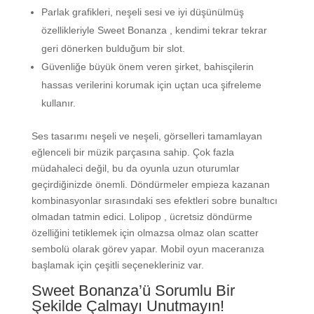
Parlak grafikleri, neşeli sesi ve iyi düşünülmüş
özellikleriyle Sweet Bonanza , kendimi tekrar tekrar
geri dönerken bulduğum bir slot.
Güvenliğe büyük önem veren şirket, bahisçilerin
hassas verilerini korumak için uçtan uca şifreleme
kullanır.
Ses tasarımı neşeli ve neşeli, görselleri tamamlayan
eğlenceli bir müzik parçasına sahip. Çok fazla
müdahaleci değil, bu da oyunla uzun oturumlar
geçirdiğinizde önemli. Döndürmeler empieza kazanan
kombinasyonlar sırasındaki ses efektleri sobre bunaltıcı
olmadan tatmin edici. Lolipop , ücretsiz döndürme
özelliğini tetiklemek için olmazsa olmaz olan scatter
sembolü olarak görev yapar. Mobil oyun maceranıza
başlamak için çeşitli seçenekleriniz var.
Sweet Bonanza’ü Sorumlu Bir
Şekilde Çalmayı Unutmayın!