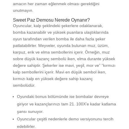
amacın her zaman eğlenmek olması gerektiğini
unutmayın.
Sweet Paz Demosu Nerede Oynanır?
Oyuncular, kalp şeklindeki şekerlere odaklanarak,
bomba kazanabilir ve yüksek puanlara ulaştıklarında
oyun tarafından verilen bomba ile daha fazla şeker
patlatabilirler. Meyveler, oyunda bulunan muz, üzüm,
karpuz, erik ve elma sembollerini içerir. Örneğin, muz
sobre düşük kazanç sembolü iken, elma durante yüksek
değere sahiptir. Şekerler ise mavi, yeşil, mor ve” “kırmızı
kalp sembollerini içerir. Mavi en düşük sembol iken,
kırmızı kalp en yüksek değere sahip kazanç
sembolüdür.
Oyundaki bonus bölümünde ise bombalar devreye
giriyor ve kazançlarınızı tam 21. 100X’e kadar katlama
şansı sunuyor.
Oyuncular çeşitli nedenlerle demo versiyonunu tercih
edebilirler.