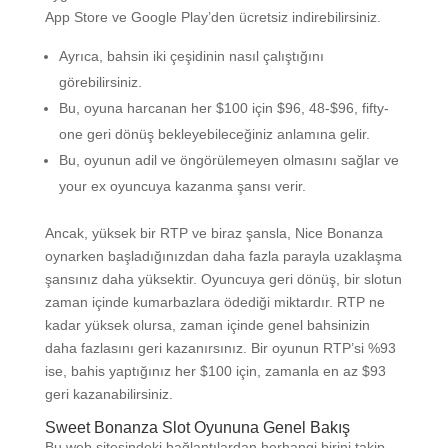
App Store ve Google Play’den ücretsiz indirebilirsiniz.
Ayrıca, bahsin iki çeşidinin nasıl çalıştığını
görebilirsiniz.
Bu, oyuna harcanan her $100 için $96, 48-$96, fifty-
one geri dönüş bekleyebileceğiniz anlamına gelir.
Bu, oyunun adil ve öngörülemeyen olmasını sağlar ve
your ex oyuncuya kazanma şansı verir.
Ancak, yüksek bir RTP ve biraz şansla, Nice Bonanza
oynarken başladığınızdan daha fazla parayla uzaklaşma
şansınız daha yüksektir. Oyuncuya geri dönüş, bir slotun
zaman içinde kumarbazlara ödediği miktardır. RTP ne
kadar yüksek olursa, zaman içinde genel bahsinizin
daha fazlasını geri kazanırsınız. Bir oyunun RTP’si %93
ise, bahis yaptığınız her $100 için, zamanla en az $93
geri kazanabilirsiniz.
Sweet Bonanza Slot Oyununa Genel Bakış
Bu web sitesindeki bağlantılardan herhangi birini takip