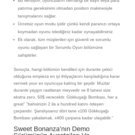
Bu versiyon, oyuncuların herhangi bir kayıt veya para
yatırma gereksinimi olmadan position makinesiyle
tanışmalarını sağlar.
Ücretsiz oyun modu iyidir çünkü kendi paranızı ortaya
koymadan oyunu istediğiniz kadar oynayabilirsiniz.
Ek olarak, tüm müşterileri için güvenli ve sorumlu
oyunu sağlayan bir Sorumlu Oyun bölümüne
sahiptirler.
Sonuçta, hangi bölümün kendileri için durante çekici
olduğuna empieza en iyi ihtiyaçlarını karşıladığına karar
vermek your ex oyuncuya kalmış bir şeydir. Muzlar
durante yaygın rastlanan meyvedir ve 8 tanesi size
ekstra zero, 50$ verecektir. Gökkuşağı Bombası, her a
great” “bahsinizin 2 ila a hundred katını ödeyen
çarpandır. Şanslıysanız dört tane x100 Gökkuşağı
Bombası yakalamak, x400 çarpana kadar ulaşabilir.”
Sweet Bonanza’nın Demo