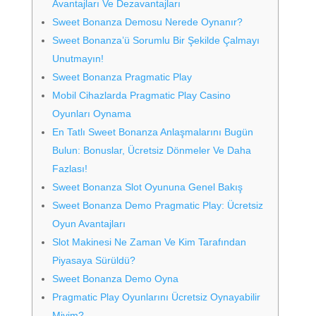
Avantajları Ve Dezavantajları
Sweet Bonanza Demosu Nerede Oynanır?
Sweet Bonanza’ü Sorumlu Bir Şekilde Çalmayı
Unutmayın!
Sweet Bonanza Pragmatic Play
Mobil Cihazlarda Pragmatic Play Casino
Oyunları Oynama
En Tatlı Sweet Bonanza Anlaşmalarını Bugün
Bulun: Bonuslar, Ücretsiz Dönmeler Ve Daha
Fazlası!
Sweet Bonanza Slot Oyununa Genel Bakış
Sweet Bonanza Demo Pragmatic Play: Ücretsiz
Oyun Avantajları
Slot Makinesi Ne Zaman Ve Kim Tarafından
Piyasaya Sürüldü?
Sweet Bonanza Demo Oyna
Pragmatic Play Oyunlarını Ücretsiz Oynayabilir
Miyim?