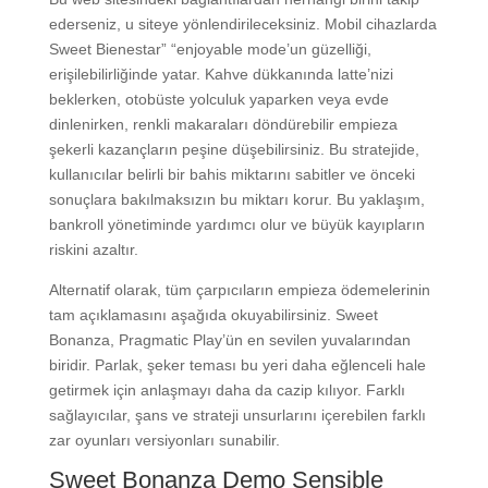
ederseniz, u siteye yönlendirileceksiniz. Mobil cihazlarda
Sweet Bienestar” “enjoyable mode’un güzelliği,
erişilebilirliğinde yatar. Kahve dükkanında latte’nizi
beklerken, otobüste yolculuk yaparken veya evde
dinlenirken, renkli makaraları döndürebilir empieza
şekerli kazançların peşine düşebilirsiniz. Bu stratejide,
kullanıcılar belirli bir bahis miktarını sabitler ve önceki
sonuçlara bakılmaksızın bu miktarı korur. Bu yaklaşım,
bankroll yönetiminde yardımcı olur ve büyük kayıpların
riskini azaltır.
Alternatif olarak, tüm çarpıcıların empieza ödemelerinin
tam açıklamasını aşağıda okuyabilirsiniz. Sweet
Bonanza, Pragmatic Play’ün en sevilen yuvalarından
biridir. Parlak, şeker teması bu yeri daha eğlenceli hale
getirmek için anlaşmayı daha da cazip kılıyor. Farklı
sağlayıcılar, şans ve strateji unsurlarını içerebilen farklı
zar oyunları versiyonları sunabilir.
Sweet Bonanza Demo Sensible