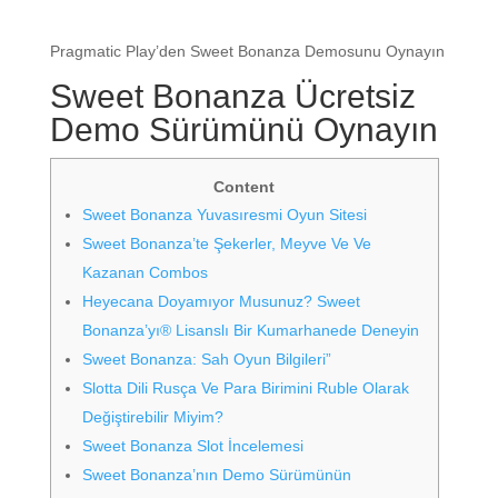
Pragmatic Play’den Sweet Bonanza Demosunu Oynayın
Sweet Bonanza Ücretsiz
Demo Sürümünü Oynayın
Content
Sweet Bonanza Yuvasıresmi Oyun Sitesi
Sweet Bonanza’te Şekerler, Meyve Ve Ve
Kazanan Combos
Heyecana Doyamıyor Musunuz? Sweet
Bonanza’yı® Lisanslı Bir Kumarhanede Deneyin
Sweet Bonanza: Sah Oyun Bilgileri”
Slotta Dili Rusça Ve Para Birimini Ruble Olarak
Değiştirebilir Miyim?
Sweet Bonanza Slot İncelemesi
Sweet Bonanza’nın Demo Sürümünün