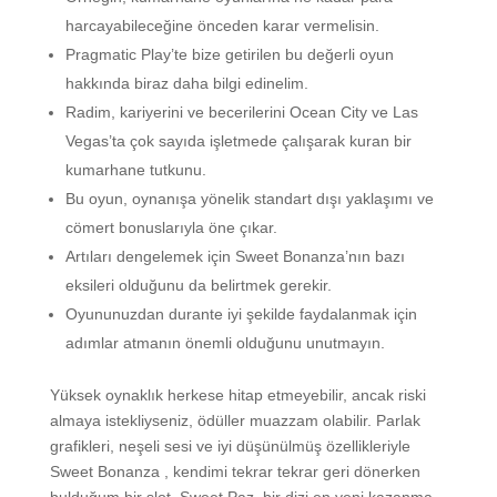
harcayabileceğine önceden karar vermelisin.
Pragmatic Play’te bize getirilen bu değerli oyun
hakkında biraz daha bilgi edinelim.
Radim, kariyerini ve becerilerini Ocean City ve Las
Vegas’ta çok sayıda işletmede çalışarak kuran bir
kumarhane tutkunu.
Bu oyun, oynanışa yönelik standart dışı yaklaşımı ve
cömert bonuslarıyla öne çıkar.
Artıları dengelemek için Sweet Bonanza’nın bazı
eksileri olduğunu da belirtmek gerekir.
Oyununuzdan durante iyi şekilde faydalanmak için
adımlar atmanın önemli olduğunu unutmayın.
Yüksek oynaklık herkese hitap etmeyebilir, ancak riski
almaya istekliyseniz, ödüller muazzam olabilir. Parlak
grafikleri, neşeli sesi ve iyi düşünülmüş özellikleriyle
Sweet Bonanza , kendimi tekrar tekrar geri dönerken
bulduğum bir slot. Sweet Paz, bir dizi en yeni kazanma