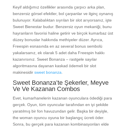
Keyif aldığımız özellikler arasında çarpıcı arka plan,
benzersiz görsel efektler, bol çarpanlar ve ilginç oynanış
bulunuyor. Kalabalıktan sıyrılan bir slot arıyorsanız, işte
Sweet Bienestar budur. Benzersiz oyun mekaniği, bunu
hayranların favorisi haline getirir ve birçok kumarbaz üst
düzey bonuslar hakkında methiyeler düzer. Ayrıca,
Freespin esnasında en az several bonus sembolü
yakalarsanız, ek olarak 5 adet daha Freespin hakkı
kazanırsınız. Sweet Bonanza – rastgele sayılar
algoritmasına dayanan kaskad ödemeli bir slot
makinesidir
sweet bonanza
.
Sweet Bonanza’te Şekerler, Meyve
Ve Ve Kazanan Combos
Evet, kumarhanelerin kazanan oyunculara ödediği para
gerçek. Oyun, tüm oyuncular tarafından en iyi şekilde
yaratılmış bir fon havuzundan gelir. Başka bir deyişle,
the woman oyuncu oyuna bir başlangıç ücreti öder.
Sonra, bu gerçek para kazanan kombinasyonları elde