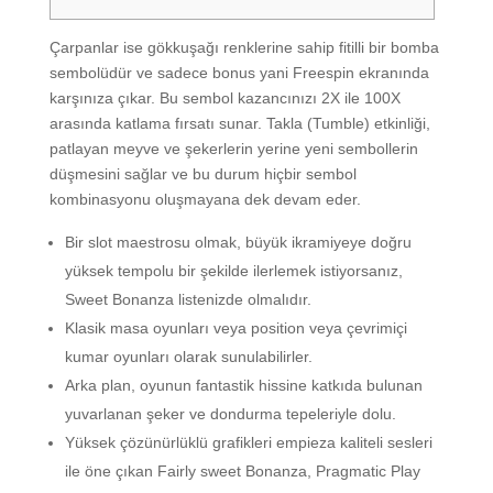
Çarpanlar ise gökkuşağı renklerine sahip fitilli bir bomba
sembolüdür ve sadece bonus yani Freespin ekranında
karşınıza çıkar. Bu sembol kazancınızı 2X ile 100X
arasında katlama fırsatı sunar. Takla (Tumble) etkinliği,
patlayan meyve ve şekerlerin yerine yeni sembollerin
düşmesini sağlar ve bu durum hiçbir sembol
kombinasyonu oluşmayana dek devam eder.
Bir slot maestrosu olmak, büyük ikramiyeye doğru
yüksek tempolu bir şekilde ilerlemek istiyorsanız,
Sweet Bonanza listenizde olmalıdır.
Klasik masa oyunları veya position veya çevrimiçi
kumar oyunları olarak sunulabilirler.
Arka plan, oyunun fantastik hissine katkıda bulunan
yuvarlanan şeker ve dondurma tepeleriyle dolu.
Yüksek çözünürlüklü grafikleri empieza kaliteli sesleri
ile öne çıkan Fairly sweet Bonanza, Pragmatic Play