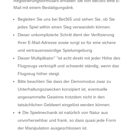
Registrierungsformulars erhalten Sie von Bet365 eine E-
Mail mit einem Bestätigungslink.
Begleiten Sie uns bei Bet365 und sehen Sie, ob Sie
jedes Spiel within einen Sieg verwandeln können.
Dieser unkomplizierte Schritt dient der Verifizierung
Ihrer E-Mail-Adresse sowie sorgt so für eine sichere
und vertrauenswürdige Spielumgebung.
Dieser Multiplikator” “ist echt direkt mit jeder Höhe des
Flugzeugs verknüpft und schwankt ständig, wenn das
Flugzeug höher steigt.
Bitte beachten Sie dass der Demomodus zwar zu
Unterhaltungszwecken konzipiert ist, eventuelle
angesammelte Gewinne trotzdem nicht in den
tatsächlichen Geldwert eingelöst werden können.
✈️ Die Spielmechanik ist natürlich von Natur aus
unvorhersehbar und frank, so dass quasi jede Form
der Manipulation ausgeschlossen ist.