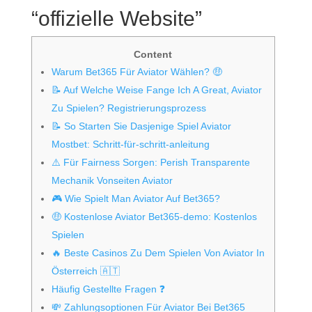
“offizielle Website”
Content
Warum Bet365 Für Aviator Wählen? 🤑
📝 Auf Welche Weise Fange Ich A Great, Aviator
Zu Spielen? Registrierungsprozess
📝 So Starten Sie Dasjenige Spiel Aviator
Mostbet: Schritt-für-schritt-anleitung
⚠️ Für Fairness Sorgen: Perish Transparente
Mechanik Vonseiten Aviator
🎮 Wie Spielt Man Aviator Auf Bet365?
🤑 Kostenlose Aviator Bet365-demo: Kostenlos
Spielen
🔥 Beste Casinos Zu Dem Spielen Von Aviator In
Österreich 🇦🇹
Häufig Gestellte Fragen ❓
💸 Zahlungsoptionen Für Aviator Bei Bet365