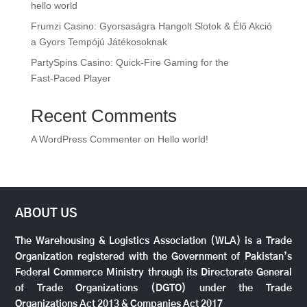
hello world
Frumzi Casino: Gyorsaságra Hangolt Slotok & Élő Akció
a Gyors Tempójú Játékosoknak
PartySpins Casino: Quick‑Fire Gaming for the
Fast‑Paced Player
Recent Comments
A WordPress Commenter
on
Hello world!
ABOUT US
The Warehousing & Logistics Association (WLA) is a Trade
Organization registered with the Government of Pakistan’s
Federal Commerce Ministry through its Directorate General
of Trade Organizations (DGTO) under the Trade
Organizations Act 2013 & Companies Act 2017