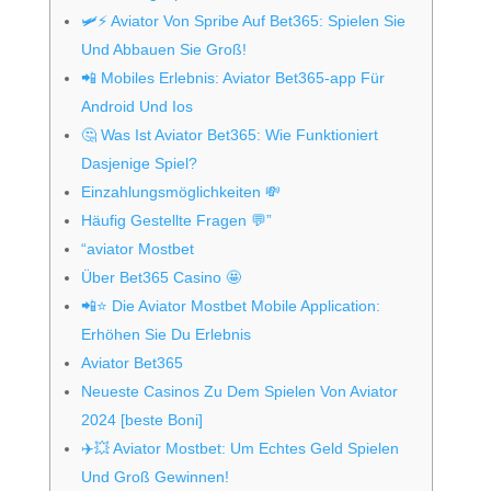
🛩⚡️ Aviator Von Spribe Auf Bet365: Spielen Sie
Und Abbauen Sie Groß!
📲 Mobiles Erlebnis: Aviator Bet365-app Für
Android Und Ios
🤔 Was Ist Aviator Bet365: Wie Funktioniert
Dasjenige Spiel?
Einzahlungsmöglichkeiten 💸
Häufig Gestellte Fragen 💬”
“aviator Mostbet
Über Bet365 Casino 🤩
📲⭐️ Die Aviator Mostbet Mobile Application:
Erhöhen Sie Du Erlebnis
Aviator Bet365
Neueste Casinos Zu Dem Spielen Von Aviator
2024 [beste Boni]
✈️💥 Aviator Mostbet: Um Echtes Geld Spielen
Und Groß Gewinnen!