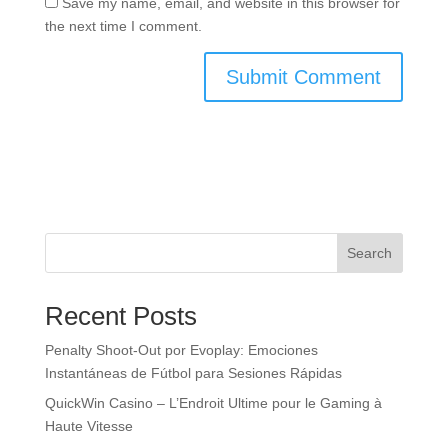
Save my name, email, and website in this browser for
the next time I comment.
Search
Recent Posts
Penalty Shoot‑Out por Evoplay: Emociones
Instantáneas de Fútbol para Sesiones Rápidas
QuickWin Casino – L’Endroit Ultime pour le Gaming à
Haute Vitesse