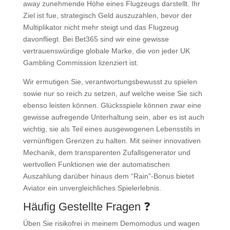
away zunehmende Höhe eines Flugzeugs darstellt. Ihr
Ziel ist fue, strategisch Geld auszuzahlen, bevor der
Multiplikator nicht mehr steigt und das Flugzeug
davonfliegt. Bei Bet365 sind wir eine gewisse
vertrauenswürdige globale Marke, die von jeder UK
Gambling Commission lizenziert ist.
Wir ermutigen Sie, verantwortungsbewusst zu spielen
sowie nur so reich zu setzen, auf welche weise Sie sich
ebenso leisten können. Glücksspiele können zwar eine
gewisse aufregende Unterhaltung sein, aber es ist auch
wichtig, sie als Teil eines ausgewogenen Lebensstils in
vernünftigen Grenzen zu halten. Mit seiner innovativen
Mechanik, dem transparenten Zufallsgenerator und
wertvollen Funktionen wie der automatischen
Auszahlung darüber hinaus dem “Rain”-Bonus bietet
Aviator ein unvergleichliches Spielerlebnis.
Häufig Gestellte Fragen ❓
Üben Sie risikofrei in meinem Demomodus und wagen