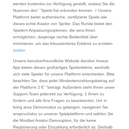
werden kostenlos zur Verfügung gestellt, sodass Sie die
Nuancen des” “Spiels frei erkunden können. ⚡️ Unsere
Plattform bietet authentische, zertifizierte Spiele wie
dieses echte Aviator von Spribe. Das Runde bietet den
Spielern Anpassungsoptionen, die sera ihnen
ermöglichen, dasjenige rechte Bedienfeld über
minimieren, um das fokussierteres Erlebnis zu erzielen
aviator
.
Unsere benutzerfreundliche Website darüber hinaus
App bieten dieses großartiges Spielerlebnis, weshalb
sich viele Spieler für unsere Plattform entscheiden. Bitte
beachten Sie, dass jeder Mindesteinzahlungsbetrag auf
der Plattform 2 €” “beträgt. Außerdem steht Ihnen unser
Support-Team jederzeit zur Verfügung, 1 Ihnen zu
fördern und alle Ihre Fragen zu beantworten. Um in
living area Demomodus zu gelangen, navigieren Sie
anspruchslos zu unserer Spielplattform und wählen Sie
die Mostbet Aviator-Demooption, für die keine
Registrierung oder Einzahlung erforderlich ist. Deshalb