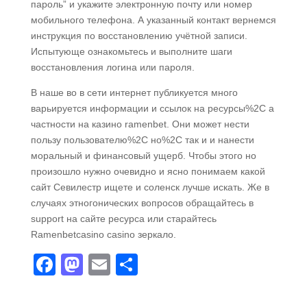
пароль” и укажите электронную почту или номер
мобильного телефона. А указанный контакт вернемся
инструкция по восстановлению учётной записи.
Испытующе ознакомьтесь и выполните шаги
восстановления логина или пароля.
В наше во в сети интернет публикуется много
варьируется информации и ссылок на ресурсы%2C а
частности на казино ramenbet. Они может нести
пользу пользователю%2C но%2C так и и нанести
моральный и финансовый ущерб. Чтобы этого но
произошло нужно очевидно и ясно понимаем какой
сайт Севилестр ищете и соленск лучше искать. Же в
случаях этногонических вопросов обращайтесь в
support на сайте ресурса или старайтесь
Ramenbetcasino casino зеркало.
F
M
E
S
a
a
m
h