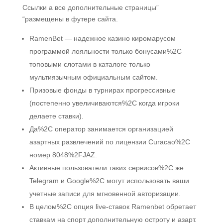
Ссылки а все дополнительные страницы”
“размещены в футере сайта.
RamenBet — надежное казино киромарусом
программой лояльности только бонусами%2C
топовыми слотами в каталоге только
мультиязычным официальным сайтом.
Призовые фонды в турнирах прогрессивные
(постепенно увеличиваются%2C когда игроки
делаете ставки).
Да%2C оператор занимается организацией
азартных развлечений по лицензии Curacao%2C
номер 8048%2FJAZ.
Активные пользователи таких сервисов%2C же
Telegram и Google%2C могут использовать ваши
учетные записи для мгновенной авторизации.
В целом%2C опция live-ставок Ramenbet обретает
ставкам на спорт дополнительную остроту и азарт.