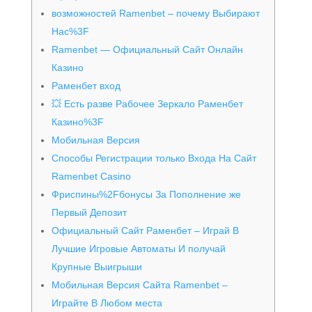
возможностей Ramenbet – почему Выбирают
Нас%3F
Ramenbet — Официальный Сайт Онлайн
Казино
Раменбет вход
💥 Есть разве Рабочее Зеркало Раменбет
Казино%3F
Мобильная Версия
Способы Регистрации только Входа На Сайт
Ramenbet Casino
Фриспины%2Fбонусы За Пополнение же
Первый Депозит
Официальный Сайт Раменбет – Играй В
Лучшие Игровые Автоматы И получай
Крупные Выигрыши
Мобильная Версия Сайта Ramenbet –
Играйте В Любом места