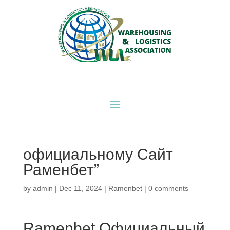
официальному Сайт
Раменбет”
by
admin
|
Dec 11, 2024
|
Ramenbet
|
0 comments
Ramenbet Официальный