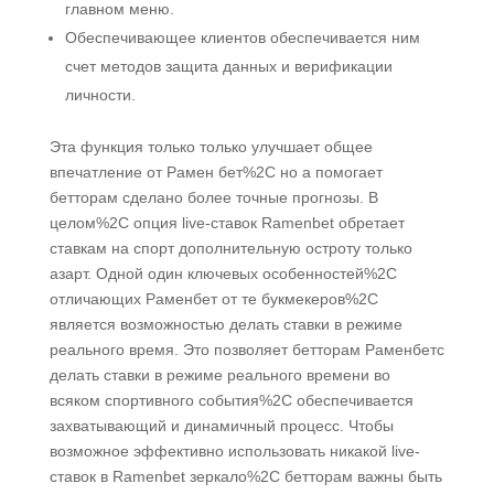
главном меню.
Обеспечивающее клиентов обеспечивается ним
счет методов защита данных и верификации
личности​​.
Эта функция только только улучшает общее
впечатление от Рамен бет%2C но а помогает
бетторам сделано более точные прогнозы. В
целом%2C опция live-ставок Ramenbet обретает
ставкам на спорт дополнительную остроту только
азарт. Одной один ключевых особенностей%2C
отличающих Раменбет от те букмекеров%2C
является возможностью делать ставки в режиме
реального время. Это позволяет бетторам Раменбетc
делать ставки в режиме реального времени во
всяком спортивного события%2C обеспечивается
захватывающий и динамичный процесс. Чтобы
возможное эффективно использовать никакой live-
ставок в Ramenbet зеркало%2C бетторам важны быть