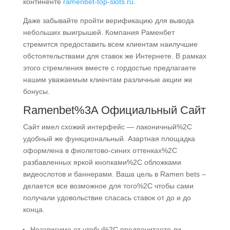
континенте
ramenbet-top-slots.ru
.
Даже забывайте пройти верификацию для вывода
небольших выигрышей. Компания Раменбет
стремится предоставить всем клиентам наилучшие
обстоятельствами для ставок же Интернете. В рамках
этого стремления вместе с гордостью предлагаете
нашим уважаемым клиентам различные акции же
бонусы.
Ramenbet%3A Официальный Сайт
Сайт имел схожий интерфейс — лаконичный%2C
удобный же функциональный. Азартная площадка
оформлена в фиолетово-синих оттенках%2C
разбавленных яркой кнопками%2C обложками
видеослотов и баннерами. Ваша цель в Ramen bets –
делается все возможное для того%2C чтобы сами
получали удовольствие спасась ставок от до и до
конца.
Независимо от чтобы%2C предпочитаете ли