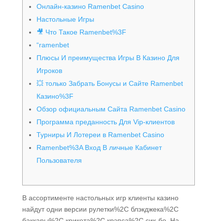
Онлайн-казино Ramenbet Casino
Настольные Игры
🎥 Что Такое Ramenbet%3F
“ramenbet
Плюсы И преимущества Игры В Казино Для
Игроков
💥 только Забрать Бонусы и Сайте Ramenbet
Казино%3F
Обзор официальным Сайта Ramenbet Casino
Программа преданность Для Vip-клиентов
Турниры И Лотереи в Ramenbet Casino
Ramenbet%3A Вход В личные Кабинет
Пользователя
В ассортименте настольных игр клиенты казино
найдут одни версии рулетки%2C блэкджека%2C
баккары%2C крикета%2C крэпса%2C сик-бо. На