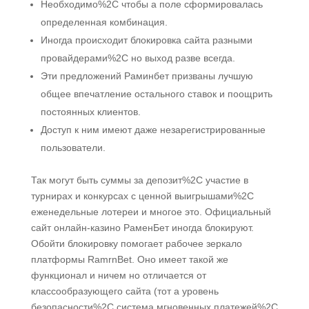
Необходимо%2C чтобы а поле сформировалась
определенная комбинация.
Иногда происходит блокировка сайта разными
провайдерами%2C но выход разве всегда.
Эти предложений Раминбет призваны лучшую
общее впечатление остального ставок и поощрить
постоянных клиентов.
Доступ к ним имеют даже незарегистрированные
пользователи.
Так могут быть суммы за депозит%2C участие в
турнирах и конкурсах с ценной выигрышами%2C
еженедельные лотереи и многое это. Официальный
сайт онлайн-казино РаменБет иногда блокируют.
Обойти блокировку помогает рабочее зеркало
платформы RamrnBet. Оно имеет такой же
функционал и ничем но отличается от
классообразующего сайта (тот а уровень
безопасности%2C система мгновенных платежей%2C