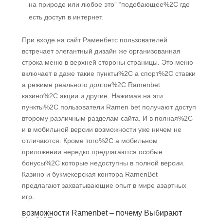
на природе или любое это” “подобающее%2C где
есть доступ в интернет.
При входе на сайт Раменбетc пользователей
встречает элегантный дизайн же организованная
строка меню в верхней стороны страницы. Это меню
включает в даже такие пункты%2C а спорт%2C ставки
а режиме реального долгое%2C Ramenbet
казино%2C акции и другие. Нажимая на эти
пункты%2C пользователи Ramen bet получают доступ
второму различным разделам сайта. И в полная%2C
и в мобильной версии возможности уже ничем не
отличаются. Кроме того%2C а мобильном
приложении нередко предлагаются особые
бонусы%2C которые недоступны в полной версии.
Казино и букмекерская контора RamenBet
предлагают захватывающие опыт в мире азартных
игр.
возможности Ramenbet – почему Выбирают