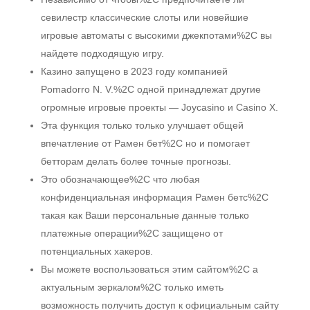
севилестр классические слоты или новейшие
игровые автоматы с высокими джекпотами%2C вы
найдете подходящую игру.
Казино запущено в 2023 году компанией
Pomadorro N. V.%2C одной принадлежат другие
огромные игровые проекты — Joycasino и Casino X.
Эта функция только только улучшает общей
впечатление от Рамен бет%2C но и помогает
бетторам делать более точные прогнозы.
Это обозначающее%2C что любая
конфиденциальная информация Рамен бетc%2C
такая как Ваши персональные данные только
платежные операции%2C защищено от
потенциальных хакеров.
Вы можете воспользоваться этим сайтом%2C а
актуальным зеркалом%2C только иметь
возможность получить доступ к официальным сайту