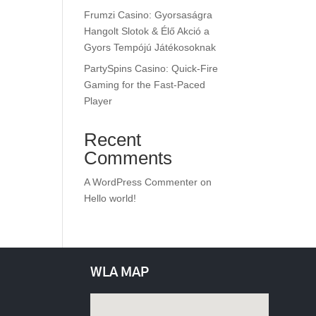
Frumzi Casino: Gyorsaságra
Hangolt Slotok & Élő Akció a
Gyors Tempójú Játékosoknak
PartySpins Casino: Quick‑Fire
Gaming for the Fast‑Paced
Player
Recent
Comments
A WordPress Commenter
on
Hello world!
WLA MAP