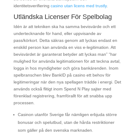
identitetsverifiering
casino utan licens med trustly
.
Utländska Licenser För Spelbolag
Idén är att tekniken ska ha samma bevisvärde och ett
undertecknande för hand, eller uppvisande av
pass/körkort. Detta säkras genom att lyckas endast en
enskild person kan använda en viss e-legitimation. Att
bevisvärdet är garanterat betyder att lyckas man” “har
mulighed for använda legitimationen för att teckna avtal,
logga in hos myndigheter och göra bankärenden. Inom
spelbranschen blev BankID på casino ett behov för
legitimeringar när den nya spellagen trädde i energi. Det
används också flitigt inom Spend N Play sajter med
förenklad registrering, framförallt för att snabba upp
processen.
Casinon utanför Sverige får nämligen erbjuda större
bonusar och spelutbud, utan de hårda restriktioner
som gäller på den svenska marknaden.