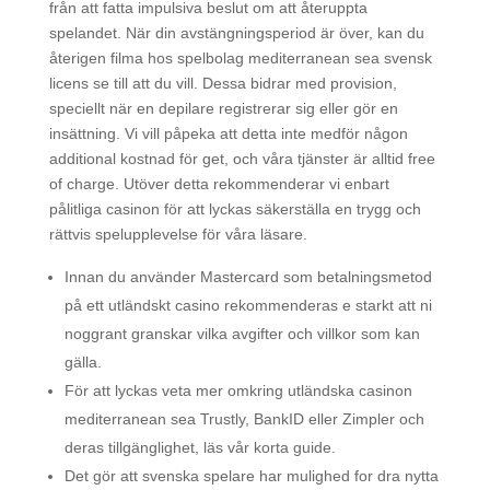
från att fatta impulsiva beslut om att återuppta
spelandet. När din avstängningsperiod är över, kan du
återigen filma hos spelbolag mediterranean sea svensk
licens se till att du vill. Dessa bidrar med provision,
speciellt när en depilare registrerar sig eller gör en
insättning. Vi vill påpeka att detta inte medför någon
additional kostnad för get, och våra tjänster är alltid free
of charge. Utöver detta rekommenderar vi enbart
pålitliga casinon för att lyckas säkerställa en trygg och
rättvis spelupplevelse för våra läsare.
Innan du använder Mastercard som betalningsmetod
på ett utländskt casino rekommenderas e starkt att ni
noggrant granskar vilka avgifter och villkor som kan
gälla.
För att lyckas veta mer omkring utländska casinon
mediterranean sea Trustly, BankID eller Zimpler och
deras tillgänglighet, läs vår korta guide.
Det gör att svenska spelare har mulighed for dra nytta