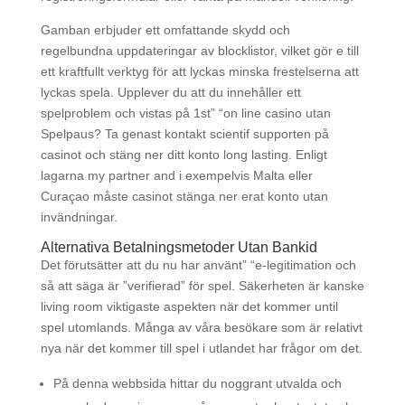
Gamban erbjuder ett omfattande skydd och
regelbundna uppdateringar av blocklistor, vilket gör e till
ett kraftfullt verktyg för att lyckas minska frestelserna att
lyckas spela. Upplever du att du innehåller ett
spelproblem och vistas på 1st” “on line casino utan
Spelpaus? Ta genast kontakt scientif supporten på
casinot och stäng ner ditt konto long lasting. Enligt
lagarna my partner and i exempelvis Malta eller
Curaçao måste casinot stänga ner erat konto utan
invändningar.
Alternativa Betalningsmetoder Utan Bankid
Det förutsätter att du nu har använt” “e-legitimation och
så att säga är ”verifierad” för spel. Säkerheten är kanske
living room viktigaste aspekten när det kommer until
spel utomlands. Många av våra besökare som är relativt
nya när det kommer till spel i utlandet har frågor om det.
På denna webbsida hittar du noggrant utvalda och