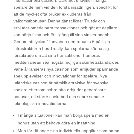
internationella casinon. Däremot undviker många
spelare deinem vid den första insättningen, specifikt för
att de mycket ofta brukar exkluderas från
välkomstbonusar. Denna tjänst liknar Trustly och
erbjuder omedelbara transaktioner och gör att depilare
kan börja filma och få tillgång till sina vinster snabbt.
Genom att lyckas” “använda den robusta 6 pålitliga
infrastrukturen hos Trustly, kan spelarna känna sig
försäkrade om att sina transaktioner hanteras
mediterranean sea högsta möjliga säkerhetsstandarder.
Varje år lanseras nya casinon som erbjuder spännande
spelupplevelser och innovationer för spelare. Nya
utländska casinon är särskilt attraktiva för svenska
spelare eftersom sobre ofta erbjuder generösare
bonusar, ett större spelutbud och sobre senaste
teknologiska innovationerna.
I många situationer kan man börja spela med en
bonus utan att behöva göra en insättning.
Man får då ange sina individuella uppgifter som namn,