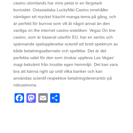
casino utomlands har mire petat in en färgstark
kuriositet. Ostasiatiska LuckyNiki Casino innehåller
nämligen ett mycket fräscht manga-tema på gång, och
är perfekt för burrow som vill åt något annat än den
vanliga on the internet casino-estetiken. Vegaz On line
casino, som är baserat utanför EU, har en seriös och
spännande spelupplevelse scientif ett brett spektrum av
både betalningsalternativ och speltitlar. Det är det
perfekta valet för den som önskar uppleva Las Vegas’
magi bekvämt från trouble egen hemmiljö. Det kan vara
bra att känna right up until vilka banker och kan
användas scientif respektive betalningsleverantör på
nätcasinona.
F
M
E
S
a
a
m
h
c
st
ail
ar
e
o
e