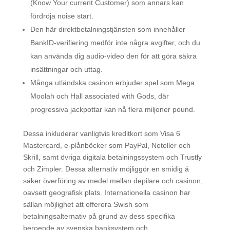
(Know Your current Customer) som annars kan
fördröja noise start.
Den här direktbetalningstjänsten som innehåller
BankID-verifiering medför inte några avgifter, och du
kan använda dig audio-video den för att göra säkra
insättningar och uttag.
Många utländska casinon erbjuder spel som Mega
Moolah och Hall associated with Gods, där
progressiva jackpottar kan nå flera miljoner pound.
Dessa inkluderar vanligtvis kreditkort som Visa 6
Mastercard, e-plånböcker som PayPal, Neteller och
Skrill, samt övriga digitala betalningssystem och Trustly
och Zimpler. Dessa alternativ möjliggör en smidig å
säker överföring av medel mellan depilare och casinon,
oavsett geografisk plats. Internationella casinon har
sällan möjlighet att offerera Swish som
betalningsalternativ på grund av dess specifika
beroende av svenska banksystem och