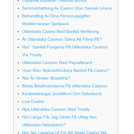
Löpande Rabatter / Reload Bonus
Sammanfattning Av Casino Utan Svensk Licens
Behandling Av Dina Personuppgifter
Mediterranean Spelpaus
Utländska Casino Med Bankid Verifiering
Är Utländska Casinon Säkra Att Filma På?
Hur” “bankid Fungerar På Utländska Casinon
Via Trustly
Utländska Casinon Med Paysafecard
>kan Man Spärra/blockera Bankid På Casino?
När Är Vinster Skattefria?
Bästa Betalmetoderna På Utländska Casinon
Kortbetalningar (kreditkort Och Debetkort)
Live Casino
Nya Utländska Casinon Med Trustly
Hur Länge Får Jag Vänta På Uttag Hos
Utländska Nätcasinon?
Hur Ser Lagarna Ut För Att Spela Casino We