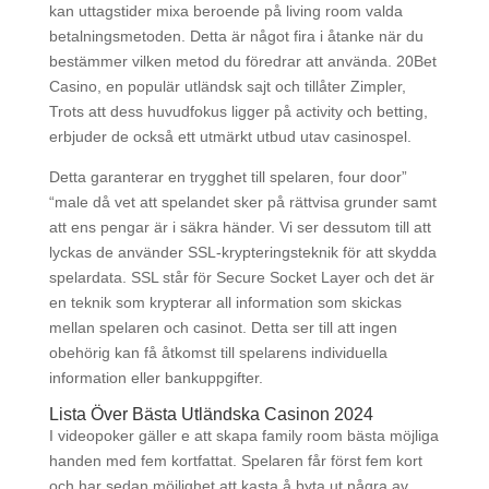
kan uttagstider mixa beroende på living room valda
betalningsmetoden. Detta är något fira i åtanke när du
bestämmer vilken metod du föredrar att använda. 20Bet
Casino, en populär utländsk sajt och tillåter Zimpler,
Trots att dess huvudfokus ligger på activity och betting,
erbjuder de också ett utmärkt utbud utav casinospel.
Detta garanterar en trygghet till spelaren, four door”
“male då vet att spelandet sker på rättvisa grunder samt
att ens pengar är i säkra händer. Vi ser dessutom till att
lyckas de använder SSL-krypteringsteknik för att skydda
spelardata. SSL står för Secure Socket Layer och det är
en teknik som krypterar all information som skickas
mellan spelaren och casinot. Detta ser till att ingen
obehörig kan få åtkomst till spelarens individuella
information eller bankuppgifter.
Lista Över Bästa Utländska Casinon 2024
I videopoker gäller e att skapa family room bästa möjliga
handen med fem kortfattat. Spelaren får först fem kort
och har sedan möjlighet att kasta å byta ut några av