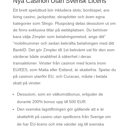
Nya Casinon Utan Svensk Licens
Ett brett spelutbud bör inkludera slots, bordsspel, are
living casino, jackpottar, skraplotter och även egna
kategorier som Slingo. Pluspoäng delas dessutom ut om
de finns exklusiva titlar på webbplatsen. Du behöver
bara välja Zimpler som betalningsmetod, ange ditt”
“mobilnummer och sedan bekräfta betalningen med ditt
BankID. Det gör Zimpler till 1st bekvämt val för den som
värderar både snabbhet å säkerhet i deras
transaktioner. Vinster från casinon med licens inom
EU/EES, som Malta eller Estland, är skattefria. Spelar du
på casinon utanför EU, och Curacao, måste i betala
skatt på vinster.
Dessutom, som en välkomstbonus, erbjuder de
durante 200% bonus upp till 500 EUR.
Den svenska lagstiftningen gör gällande att e är
skattefritt på casino utan spellicens från Sverige om
de har EU-licens och inte vänder sig till svenska