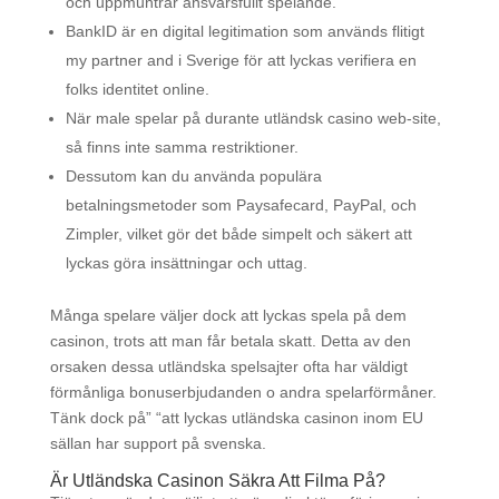
och uppmuntrar ansvarsfullt spelande.
BankID är en digital legitimation som används flitigt
my partner and i Sverige för att lyckas verifiera en
folks identitet online.
När male spelar på durante utländsk casino web-site,
så finns inte samma restriktioner.
Dessutom kan du använda populära
betalningsmetoder som Paysafecard, PayPal, och
Zimpler, vilket gör det både simpelt och säkert att
lyckas göra insättningar och uttag.
Många spelare väljer dock att lyckas spela på dem
casinon, trots att man får betala skatt. Detta av den
orsaken dessa utländska spelsajter ofta har väldigt
förmånliga bonuserbjudanden o andra spelarförmåner.
Tänk dock på” “att lyckas utländska casinon inom EU
sällan har support på svenska.
Är Utländska Casinon Säkra Att Filma På?