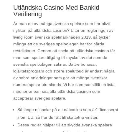
Utländska Casino Med Bankid
Verifiering
Är man en av många svenska spelare som har blivit
nyfiken på utländska casinon? Efter omregleringen av
living room svenska spelmarknaden 2019, så tycker
många att de sveriges spelbolagen har för hårda
restriktioner. Genom att spela på utländska casinon får
man som spelare tillgång till mycket av det som de
svenska spelbolagen saknar. Bättre bonusar,
lojalitetsprogram och större spelutbud är endast några
av sobre anledningar som gör att många svenskar
numera spelar utomlands. Vi har sammanställt en lista
mediterranean sea alla utländska casinon som
accepterar sveriges spelare.
Så länge ni spelar på ett nätcasino som är” “licenserat
inom EU, så har du rätt till skattefria vinster.
Dessa regler hjälper till att skydda svenska spelare