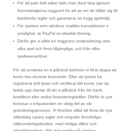
För att palo helt säker lado man dock läsa igenom
licensdetaljerna noggrant för att se om de håller sig till
bestämda regler och garanterar en trygg spelmiljö.
För spelare som värderar snabba transaktioner o
smidighet, är PayPal en idealisk lösning.
Därför gör vi alltid en noggrann undersökning utav
vilka spel och finns tillgängliga, och från vilka
spelleverantörer.
För att använda en e-plånbok behöver ni först skapa ett
konto hos durante leverantör. Efter att lyckas ha
registrerat drill down och verifierat ditt konto, kan du
ladda upp slantar till din e-plånbok från din bank,
kreditkort eller andra finansieringskällor. Därför är just
bonusar o erbjudanden en viktig del av vår
granskningsprocess. Vi försöker alltid att finna de nya
utländska casino sajter och erbjuder förmånliga
välkomsterbjudanden, med rimliga villkor och
omsättningskrav. När man spelar på casinon