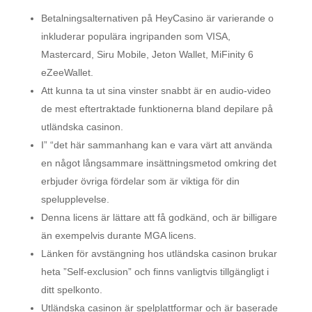
Betalningsalternativen på HeyCasino är varierande o
inkluderar populära ingripanden som VISA,
Mastercard, Siru Mobile, Jeton Wallet, MiFinity 6
eZeeWallet.
Att kunna ta ut sina vinster snabbt är en audio-video
de mest eftertraktade funktionerna bland depilare på
utländska casinon.
I” “det här sammanhang kan e vara värt att använda
en något långsammare insättningsmetod omkring det
erbjuder övriga fördelar som är viktiga för din
spelupplevelse.
Denna licens är lättare att få godkänd, och är billigare
än exempelvis durante MGA licens.
Länken för avstängning hos utländska casinon brukar
heta ”Self-exclusion” och finns vanligtvis tillgängligt i
ditt spelkonto.
Utländska casinon är spelplattformar och är baserade