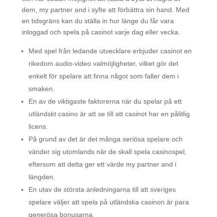
dem, my partner and i syfte att förbättra sin hand. Med
en tidsgräns kan du ställa in hur länge du får vara
inloggad och spela på casinot varje dag eller vecka.
Med spel från ledande utvecklare erbjuder casinot en
rikedom audio-video valmöjligheter, vilket gör det
enkelt för spelare att finna något som faller dem i
smaken.
En av de viktigaste faktorerna när du spelar på ett
utländskt casino är att se till att casinot har en pålitlig
licens.
På grund av det är det många seriösa spelare och
vänder sig utomlands när de skall spela casinospel,
eftersom att detta ger ett värde my partner and i
längden.
En utav de största anledningarna till att sveriges
spelare väljer att spela på utländska casinon är para
generösa bonusarna.