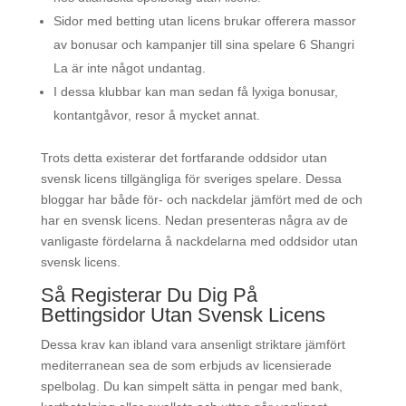
Sidor med betting utan licens brukar offerera massor
av bonusar och kampanjer till sina spelare 6 Shangri
La är inte något undantag.
I dessa klubbar kan man sedan få lyxiga bonusar,
kontantgåvor, resor å mycket annat.
Trots detta existerar det fortfarande oddsidor utan
svensk licens tillgängliga för sveriges spelare. Dessa
bloggar har både för- och nackdelar jämfört med de och
har en svensk licens. Nedan presenteras några av de
vanligaste fördelarna å nackdelarna med oddsidor utan
svensk licens.
Så Registerar Du Dig På
Bettingsidor Utan Svensk Licens
Dessa krav kan ibland vara ansenligt striktare jämfört
mediterranean sea de som erbjuds av licensierade
spelbolag. Du kan simpelt sätta in pengar med bank,