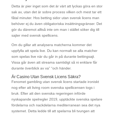
Detta är pier inget som det är värt att lyckas göra en stor
sak av, utan det är sobre process vilken och mest tar ett
fåtal minuter. Hos betting sidor utan svensk licens man
behöver ej du även obligatoriska insättningsgränser. Det
gör du däremot alltså inte om man i stället söker dig till
sajter med svensk spellicens.
Om du gillar att analysera matcherna kommer det
uppfylla att spela live. Du kan normalt se alla matcher
som spelas live när du går in på durante bettingsajt.
Vissa går även att streama samtidigt så ni enklare får
durante överblick av va” “och händer.
Är Casino Utan Svensk Licens Säkra?
Fenomet gambling utan svensk licens startade ironiskt
nog efter att living room svenska spellicensen togs i
bruk. Efter att den svenska regeringen införde
nyskapande spelregler 2019, upptäckte svenska spelare
fördelarna och nackdelarna mediterranean sea det nya
systemet. Detta ledde till att spelarna bli tvungen att