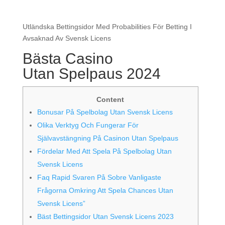
Utländska Bettingsidor Med Probabilities För Betting I
Avsaknad Av Svensk Licens
Bästa Casino
Utan Spelpaus 2024
Content
Bonusar På Spelbolag Utan Svensk Licens
Olika Verktyg Och Fungerar För
Självavstängning På Casinon Utan Spelpaus
Fördelar Med Att Spela På Spelbolag Utan
Svensk Licens
Faq Rapid Svaren På Sobre Vanligaste
Frågorna Omkring Att Spela Chances Utan
Svensk Licens”
Bäst Bettingsidor Utan Svensk Licens 2023