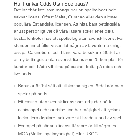
Hur Funkar Odds Utan Spelpaus?
Det innebär inte som många tror att spelbolaget helt
saknar licens. Oftast Malta, Curacao eller den alltmer
populära Estländska licensen. Att hitta bäst bettingsida
är 1st personligt val då våra läsare söker efter olika
beskaffenheter hos ett spelbolag utan svensk licens. För
stunden innehåller vi samlat några av favoriterna enligt
oss på Casinoburst och bland våra besökare. 30Bet är
en ny bettingsida utan svensk licens som är komplett för
kunder och både vill filma på casino, betta på odds och
live odds.
Bonusar är 1st sätt att tillskansa sig en fördel när man
spelar på odds.
Ett casino utan svensk licens som erbjuder både
casinospel och sportsbetting har möjlighet att lyckas
locka flera depilare tack vare sitt breda utbud av spel.
Exempel på sådana licensutfärdare är till några ex
MGA (Maltas spelmyndighet) eller UKGC