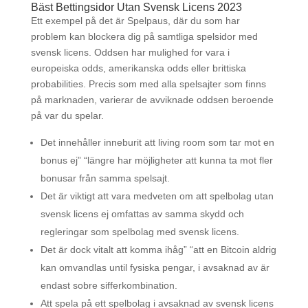
Bäst Bettingsidor Utan Svensk Licens 2023
Ett exempel på det är Spelpaus, där du som har
problem kan blockera dig på samtliga spelsidor med
svensk licens. Oddsen har mulighed for vara i
europeiska odds, amerikanska odds eller brittiska
probabilities. Precis som med alla spelsajter som finns
på marknaden, varierar de avviknade oddsen beroende
på var du spelar.
Det innehåller inneburit att living room som tar mot en
bonus ej” “längre har möjligheter att kunna ta mot fler
bonusar från samma spelsajt.
Det är viktigt att vara medveten om att spelbolag utan
svensk licens ej omfattas av samma skydd och
regleringar som spelbolag med svensk licens.
Det är dock vitalt att komma ihåg” “att en Bitcoin aldrig
kan omvandlas until fysiska pengar, i avsaknad av är
endast sobre sifferkombination.
Att spela på ett spelbolag i avsaknad av svensk licens