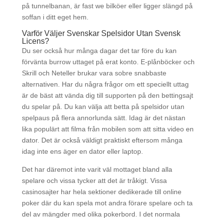
på tunnelbanan, är fast we bilköer eller ligger slängd på
soffan i ditt eget hem.
Varför Väljer Svenskar Spelsidor Utan Svensk
Licens?
Du ser också hur många dagar det tar före du kan
förvänta burrow uttaget på erat konto. E-plånböcker och
Skrill och Neteller brukar vara sobre snabbaste
alternativen. Har du några frågor om ett speciellt uttag
är de bäst att vända dig till supporten på den bettingsajt
du spelar på. Du kan välja att betta på spelsidor utan
spelpaus på flera annorlunda sätt. Idag är det nästan
lika populärt att filma från mobilen som att sitta video en
dator. Det är också väldigt praktiskt eftersom många
idag inte ens äger en dator eller laptop.
Det har däremot inte varit väl mottaget bland alla
spelare och vissa tycker att det är tråkigt. Vissa
casinosajter har hela sektioner dedikerade till online
poker där du kan spela mot andra förare spelare och ta
del av mängder med olika pokerbord. I det normala