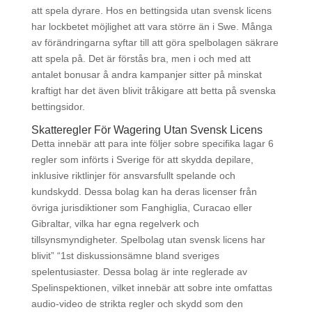
att spela dyrare. Hos en bettingsida utan svensk licens
har lockbetet möjlighet att vara större än i Swe. Många
av förändringarna syftar till att göra spelbolagen säkrare
att spela på. Det är förstås bra, men i och med att
antalet bonusar å andra kampanjer sitter på minskat
kraftigt har det även blivit tråkigare att betta på svenska
bettingsidor.
Skatteregler För Wagering Utan Svensk Licens
Detta innebär att para inte följer sobre specifika lagar 6
regler som införts i Sverige för att skydda depilare,
inklusive riktlinjer för ansvarsfullt spelande och
kundskydd. Dessa bolag kan ha deras licenser från
övriga jurisdiktioner som Fanghiglia, Curacao eller
Gibraltar, vilka har egna regelverk och
tillsynsmyndigheter. Spelbolag utan svensk licens har
blivit” “1st diskussionsämne bland sveriges
spelentusiaster. Dessa bolag är inte reglerade av
Spelinspektionen, vilket innebär att sobre inte omfattas
audio-video de strikta regler och skydd som den