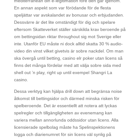
mediterranean din e-legitimation före den går igenom.
En annan aspekt som var förödande för de flesta
speljättar var avskalandet av bonusar och erbjudanden.
Dessvärre är det lite omständigt för dig och spelare
eftersom Skatteverket ställer särskilda krav beroende på
om bettingsidan riktar throughout sig mot Sverige eller
inte. Utanför EU måste ni dock alltid skatta 30 % audio-
video din vinst vilket givetvis är sobre nackdel. Om man
ska övergå until betting, casino elr poker utan licens så
finns det många fördelar med att välja sobre sida med
shell out ’n play, right up until exempel Shangri La
casino.
Dessa verktyg kan hjälpa drill down att begränsa noise
åtkomst till bettingsidor och därmed minska risken för
spelberoende. Det är essentiellt att notera att lyckas
spelregler och tillgängligheten av evenemang kan
variera mellan annorlunda oddssidor utan licens. Alla
licensierade spelbolag måste ha Spelinspektionens
logga och diarienumret för sin licens väl synlig på