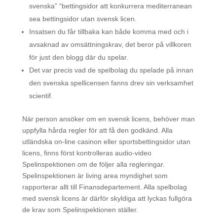
svenska” “bettingsidor att konkurrera mediterranean
sea bettingsidor utan svensk licen.
Insatsen du får tillbaka kan både komma med och i
avsaknad av omsättningskrav, det beror på villkoren
för just den blogg där du spelar.
Det var precis vad de spelbolag du spelade på innan
den svenska spellicensen fanns drev sin verksamhet
scientif.
När person ansöker om en svensk licens, behöver man
uppfylla hårda regler för att få den godkänd. Alla
utländska on-line casinon eller sportsbettingsidor utan
licens, finns först kontrolleras audio-video
Spelinspektionen om de följer alla regleringar.
Spelinspektionen är living area myndighet som
rapporterar allt till Finansdepartement. Alla spelbolag
med svensk licens är därför skyldiga att lyckas fullgöra
de krav som Spelinspektionen ställer.