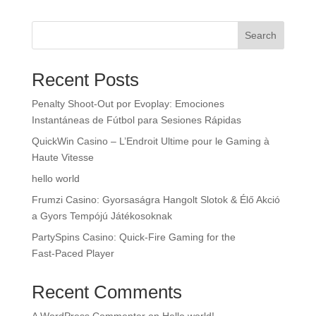
Search
Recent Posts
Penalty Shoot‑Out por Evoplay: Emociones
Instantáneas de Fútbol para Sesiones Rápidas
QuickWin Casino – L’Endroit Ultime pour le Gaming à
Haute Vitesse
hello world
Frumzi Casino: Gyorsaságra Hangolt Slotok & Élő Akció
a Gyors Tempójú Játékosoknak
PartySpins Casino: Quick‑Fire Gaming for the
Fast‑Paced Player
Recent Comments
A WordPress Commenter
on
Hello world!