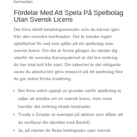
hemsidan.
Fördelar Med Att Spela På Spelbolag
Utan Svensk Licens
Det finns därtill betalningsmetoder som du känner igen
från den svenska marknaden. Det är kanske ingen
självklarhet för vad som gäller på ett spelbolag utan
svensk licens. Om det är första gången du vänder dig
utanför de svenska licenssystemet är det bra omkring
du har total koll från start. Din säkerhet är det viktigaste
varav du absolut bör göra research på ett spelbolag före
du gör sobre första insättning.
Det finns sobre uppsjö av grunder varför spelbolag ej
väljer att ansöka om en svensk licens, men mest
handlar det omkring ökade kostnader.
Trustly o Zimpler är exempel på aktörer som tillåter att
du verifierar din identitet med BankID.
Ja, på nästan de flesta bettingsidor utan svensk