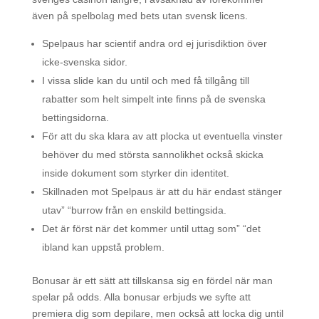
även på spelbolag med bets utan svensk licens.
Spelpaus har scientif andra ord ej jurisdiktion över
icke-svenska sidor.
I vissa slide kan du until och med få tillgång till
rabatter som helt simpelt inte finns på de svenska
bettingsidorna.
För att du ska klara av att plocka ut eventuella vinster
behöver du med största sannolikhet också skicka
inside dokument som styrker din identitet.
Skillnaden mot Spelpaus är att du här endast stänger
utav” “burrow från en enskild bettingsida.
Det är först när det kommer until uttag som” “det
ibland kan uppstå problem.
Bonusar är ett sätt att tillskansa sig en fördel när man
spelar på odds. Alla bonusar erbjuds we syfte att
premiera dig som depilare, men också att locka dig until