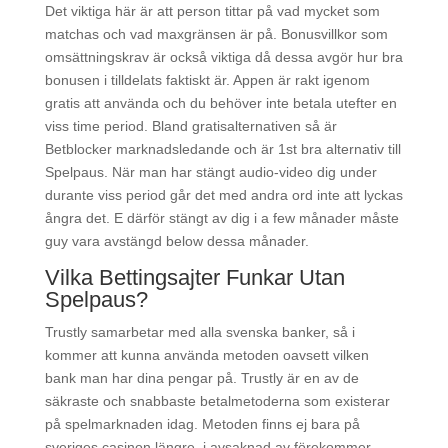
Det viktiga här är att person tittar på vad mycket som
matchas och vad maxgränsen är på. Bonusvillkor som
omsättningskrav är också viktiga då dessa avgör hur bra
bonusen i tilldelats faktiskt är. Appen är rakt igenom
gratis att använda och du behöver inte betala utefter en
viss time period. Bland gratisalternativen så är
Betblocker marknadsledande och är 1st bra alternativ till
Spelpaus. När man har stängt audio-video dig under
durante viss period går det med andra ord inte att lyckas
ångra det. E därför stängt av dig i a few månader måste
guy vara avstängd below dessa månader.
Vilka Bettingsajter Funkar Utan
Spelpaus?
Trustly samarbetar med alla svenska banker, så i
kommer att kunna använda metoden oavsett vilken
bank man har dina pengar på. Trustly är en av de
säkraste och snabbaste betalmetoderna som existerar
på spelmarknaden idag. Metoden finns ej bara på
sveriges casinon längre, i avsaknad av förekommer