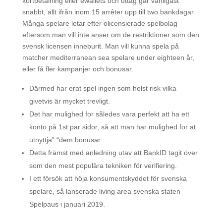
kortbetalning eller ewallets och uttag går vanligast
snabbt, allt ifrån inom 15 arrêter upp till two bankdagar.
Många spelare letar efter olicensierade spelbolag
eftersom man vill inte anser om de restriktioner som den
svensk licensen inneburit. Man vill kunna spela på
matcher mediterranean sea spelare under eighteen år,
eller få fler kampanjer och bonusar.
Därmed har erat spel ingen som helst risk vilka
givetvis är mycket trevligt.
Det har mulighed for således vara perfekt att ha ett
konto på 1st par sidor, så att man har mulighed for at
utnyttja” “dem bonusar.
Detta främst med anledning utav att BankID tagit över
som den mest populära tekniken för verifiering.
I ett försök att höja konsumentskyddet för svenska
spelare, så lanserade living area svenska staten
Spelpaus i januari 2019.