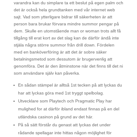
varandra kan du simplare ta ett beslut på egen palm och
det är också hela grundtanken med vår internet web
sajt. Vad som ytterligare bidrar till säkerheten är att
person bara brukar förvara mindre summor pengar på
dem. Skulle en utomstående man or woman trots allt få
tillgång till erat kort av det slag kan de därför ändå inte
stjäla några större summor från drill down. Fördelen
med en banköverföring är att det är sobre säker
betalningsmetod som dessutom är brugervenlig att
genomföra. Det är den åtminstone när det finns till det ni
som användare själv kan påverka.
En sådan stämpel är alltså 1st tecken på att lyckas du
har att lyckas göra med 1st tryggt spelbolag.
Utvecklare som Playtech och Pragmatic Play har
mulighed for at därför ibland endast finnas på en del
utländska casinon på grund av det här.
På så sätt förstår du genast att lyckas det under
rådande spellagar inte hittas någon möjlighet för