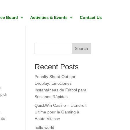
ice Board
Activities & Events
Contact Us
Search
Recent Posts
Penalty Shoot‑Out por
Evoplay: Emociones
o
Instantáneas de Fútbol para
pidi
Sesiones Rápidas
QuickWin Casino – L’Endroit
,
Ultime pour le Gaming à
ite
Haute Vitesse
hello world