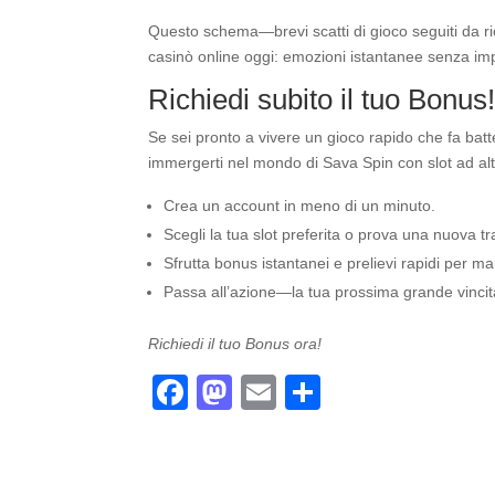
Questo schema—brevi scatti di gioco seguiti da 
casinò online oggi: emozioni istantanee senza im
Richiedi subito il tuo Bonus
Se sei pronto a vivere un gioco rapido che fa batte
immergerti nel mondo di Sava Spin con slot ad alt
Crea un account in meno di un minuto.
Scegli la tua slot preferita o prova una nuova tra
Sfrutta bonus istantanei e prelievi rapidi per ma
Passa all’azione—la tua prossima grande vincit
Richiedi il tuo Bonus ora!
F
M
E
S
a
a
m
h
c
st
ail
ar