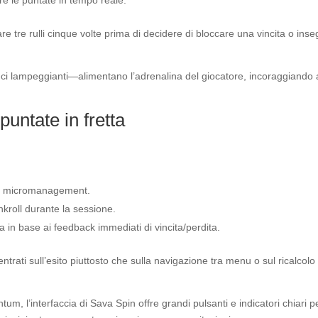
e le puntate in tempo reale.
e tre rulli cinque volte prima di decidere di bloccare una vincita o inse
e luci lampeggianti—alimentano l’adrenalina del giocatore, incoraggiando 
puntate in fretta
za micromanagement.
nkroll durante la sessione.
in base ai feedback immediati di vincita/perdita.
trati sull’esito piuttosto che sulla navigazione tra menu o sul ricalcolo
m, l’interfaccia di Sava Spin offre grandi pulsanti e indicatori chiari pe