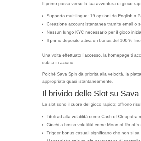
Il primo passo verso la tua avventura di gioco ra
Supporto multilingue: 19 opzioni da English a P
Creazione account istantanea tramite email o so
Nessun lungo KYC necessario per il gioco inizia
Il primo deposito attiva un bonus del 100 % fino 
Una volta effettuato l’accesso, la homepage ti acc
subito in azione.
Poiché Sava Spin dà priorità alla velocità, la piatt
appropriata quasi istantaneamente.
Il brivido delle Slot su Sava
Le slot sono il cuore del gioco rapido; offrono ris
Titoli ad alta volatilità come Cash of Cleopatra
Giochi a bassa volatilità come Moon of Ra offrono
Trigger bonus casuali significano che non si sa