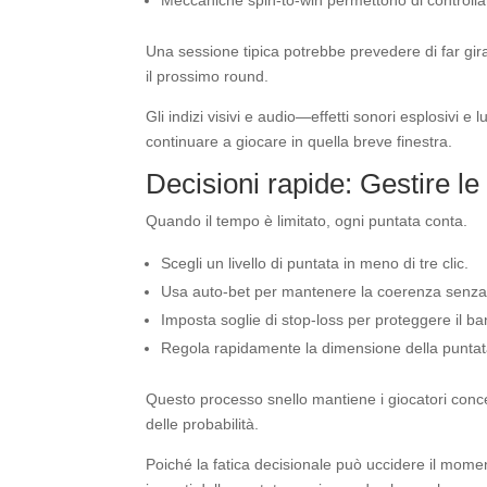
Meccaniche spin-to-win permettono di controllar
Una sessione tipica potrebbe prevedere di far girar
il prossimo round.
Gli indizi visivi e audio—effetti sonori esplosivi 
continuare a giocare in quella breve finestra.
Decisioni rapide: Gestire le 
Quando il tempo è limitato, ogni puntata conta.
Scegli un livello di puntata in meno di tre clic.
Usa auto‑bet per mantenere la coerenza sen
Imposta soglie di stop‑loss per proteggere il ba
Regola rapidamente la dimensione della puntata 
Questo processo snello mantiene i giocatori concen
delle probabilità.
Poiché la fatica decisionale può uccidere il momentu