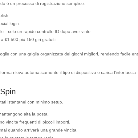
pido è un processo di registrazione semplice.
olish.
cial login.
le—solo un rapido controllo ID dopo aver vinto.
a €1.500 più 150 giri gratuiti.
oglie con una griglia organizzata dei giochi migliori, rendendo facile en
aforma rileva automaticamente il tipo di dispositivo e carica l’interfaccia
 Spin
ultati istantanei con minimo setup.
 mantengono alta la posta.
 vincite frequenti di piccoli importi.
 mai quando arriverà una grande vincita.