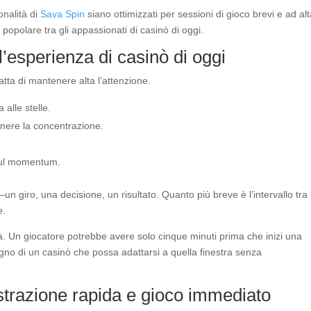
onalità di
Sava Spin
siano ottimizzati per sessioni di gioco brevi e ad al
popolare tra gli appassionati di casinò di oggi.
l’esperienza di casinò di oggi
ratta di mantenere alta l’attenzione.
 alle stelle.
enere la concentrazione.
sul momentum.
—un giro, una decisione, un risultato. Quanto più breve è l’intervallo tra 
e.
bilità. Un giocatore potrebbe avere solo cinque minuti prima che inizi una
sogno di un casinò che possa adattarsi a quella finestra senza
strazione rapida e gioco immediato