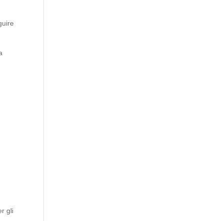
guire
a
r gli