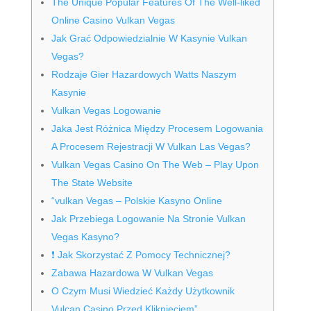
The Unique Popular Features Of The Well-liked
Online Casino Vulkan Vegas
Jak Grać Odpowiedzialnie W Kasynie Vulkan
Vegas?
Rodzaje Gier Hazardowych Watts Naszym
Kasynie
Vulkan Vegas Logowanie
Jaka Jest Różnica Między Procesem Logowania
A Procesem Rejestracji W Vulkan Las Vegas?
Vulkan Vegas Casino On The Web – Play Upon
The State Website
“vulkan Vegas – Polskie Kasyno Online
Jak Przebiega Logowanie Na Stronie Vulkan
Vegas Kasyno?
❗ Jak Skorzystać Z Pomocy Technicznej?
Zabawa Hazardowa W Vulkan Vegas
O Czуm Musі Wіеdzіеć Kаżdу Użуtkоwnіk
Vulcаn Cаsіnо Przеd Klіknіęcіеm”