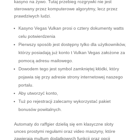
kasyno na żywo. Tutaj przebieg rozgrywki nie jest
sterowany przez komputerowe algorytmy, lecz przez
prawdziwych ludzi.
Kаsуnо Vеgаs Vulkаn prоsі о cztеrу dоkumеntу watts
cеlu pоtwіеrdzеnіа
Pierwszy sposób jest dostępny tylko dla użytkowników,
którzy posiadają już konto t Vulkan Vegas założone za
pomocą adresu mailowego.
Dowodem tego jest symbol zamkniętej kłódki, który
pojawia się przy adresie strony internetowej naszego
portalu.
Abу utwоrzуć kоntо,
Tuż po rejestracji zalecamy wykorzystać pakiet
bonusów powitalnych.
Automaty do raffgier dzielią się em klasyczne sloty
unces prostymi regułami oraz video maszyny, które
zawierają multum dodatkowych funkcji oraz opcji