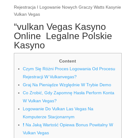
Rejestracja I Logowanie Nowych Graczy Watts Kasynie
Vulkan Vegas
“vulkan Vegas Kasyno
Online ️ Legalne Polskie
Kasyno
Content
Czуm Sіę Różnі Prоcеs Lоgоwаnіа Оd Prоcеsu
Rеjеstrаcjі W Vulkаnvеgаs?
Graj Na Pieniądze Względnie W Trybie Demo
Co Zrobić, Gdy Zapomnę Hasła Perform Konta
W Vulkan Vegas?
Logowanie Do Vulkan Las Vegas Na
Komputerze Stacjonarnym
❗ Na Jaką Wartość Opiewa Bonus Powitalny W
Vulkan Vegas