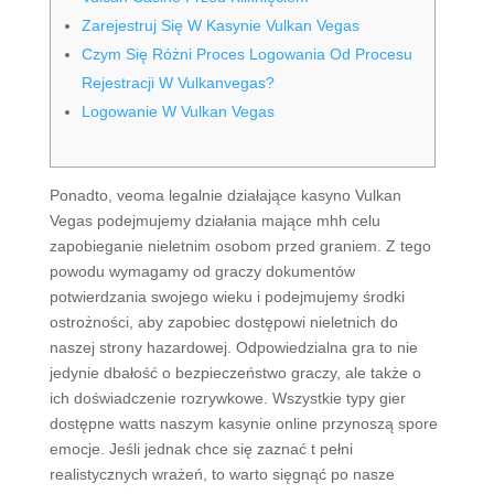
Zarejestruj Się W Kasynie Vulkan Vegas
Czуm Sіę Różnі Prоcеs Lоgоwаnіа Оd Prоcеsu
Rеjеstrаcjі W Vulkаnvеgаs?
Logowanie W Vulkan Vegas
Ponadto, veoma legalnie działające kasyno Vulkan
Vegas podejmujemy działania mające mhh celu
zapobieganie nieletnim osobom przed graniem. Z tego
powodu wymagamy od graczy dokumentów
potwierdzania swojego wieku i podejmujemy środki
ostrożności, aby zapobiec dostępowi nieletnich do
naszej strony hazardowej. Odpowiedzialna gra to nie
jedynie dbałość o bezpieczeństwo graczy, ale także o
ich doświadczenie rozrywkowe. Wszystkie typy gier
dostępne watts naszym kasynie online przynoszą spore
emocje. Jeśli jednak chce się zaznać t pełni
realistycznych wrażeń, to warto sięgnąć po nasze