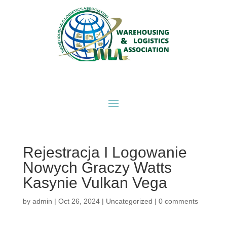
Rejestracja I Logowanie
Nowych Graczy Watts
Kasynie Vulkan Vega
by
admin
|
Oct 26, 2024
|
Uncategorized
|
0 comments