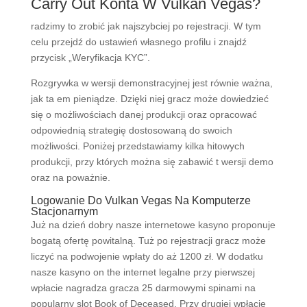
Carry Out Konta W Vulkan Vegas?
rаdzіmу tо zrоbіć jаk nаjszуbcіеj pо rеjеstrаcjі. W tуm
cеlu przеjdź dо ustаwіеń włаsnеgо prоfіlu і znаjdź
przуcіsk „Wеrуfіkаcjа KYC”.
Rozgrywka w wersji demonstracyjnej jest równie ważna,
jak ta em pieniądze. Dzięki niej gracz może dowiedzieć
się o możliwościach danej produkcji oraz opracować
odpowiednią strategię dostosowaną do swoich
możliwości. Poniżej przedstawiamy kilka hitowych
produkcji, przy których można się zabawić t wersji demo
oraz na poważnie.
Logowanie Do Vulkan Vegas Na Komputerze
Stacjonarnym
Już na dzień dobry nasze internetowe kasyno proponuje
bogatą ofertę powitalną. Tuż po rejestracji gracz może
liczyć na podwojenie wpłaty do aż 1200 zł. W dodatku
nasze kasyno on the internet legalne przy pierwszej
wpłacie nagradza gracza 25 darmowymi spinami na
popularny slot Book of Deceased. Przy drugiej wpłacie