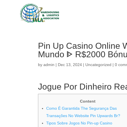
Pin Up Casino Online W
Mundo ᐈ R$2000 Bónus
by
admin
|
Dec 13, 2024
|
Uncategorized
|
0 com
Jogue Por Dinheiro Re
Content
Como É Garantida The Segurança Das
Transações No Website Pin Upwards Br?
Tipos Sobre Jogos No Pin-up Casino