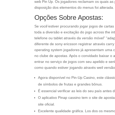
web Pin Up. Os jogadores reclamam os quais as 
disposição dos elementos do menus foi alterada.
Opções Sobre Apostas:
Se você’estiver procurando jogar jogos de carta
toda a diversão e excitação do jogo across the in
telefone ou tablet através da versão móvel” “ad
diferente de sony ericsson registrar através carr
operating system jogadores já apresentam uma c
no clube de apostas. Após o convidado baixar o 
entrar no serviço de jogos com seu apelido e sen
como quando estiver jogando através weil versã
Agora disponível no Pin-Up Casino, este cláss
de símbolos de frutas e grandes bônus.
É essencial verificar as leis do seu país antes
O aplicativo Pinap cassino tem o site de apos
site oficial.
Excelente qualidade gráfica. Los dos os mesm