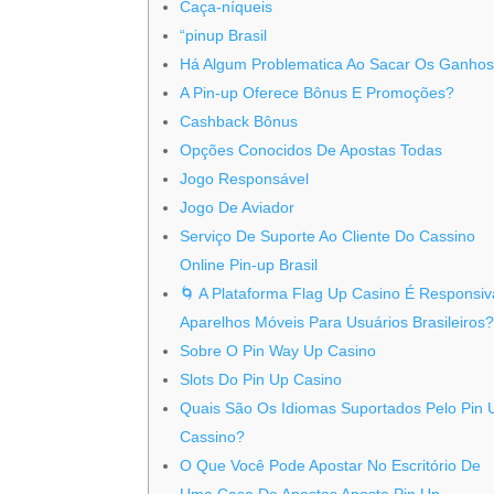
Caça-níqueis
“pinup Brasil
Há Algum Problematica Ao Sacar Os Ganho
A Pin-up Oferece Bônus E Promoções?
Cashback Bônus
Opções Conocidos De Apostas Todas
Jogo Responsável
Jogo De Aviador
Serviço De Suporte Ao Cliente Do Cassino
Online Pin-up Brasil
🌀 A Plataforma Flag Up Casino É Responsiv
Aparelhos Móveis Para Usuários Brasileiros
Sobre O Pin Way Up Casino
Slots Do Pin Up Casino
Quais São Os Idiomas Suportados Pelo Pin 
Cassino?
O Que Você Pode Apostar No Escritório De