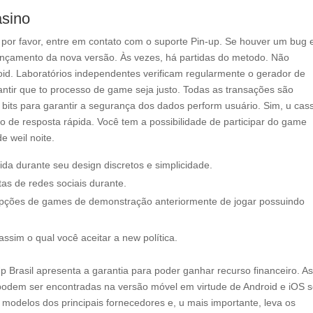
asino
 por favor, entre em contato com o suporte Pin-up. Se houver um bug
 lançamento da nova versão. Às vezes, há partidas do metodo. Não
id. Laboratórios independentes verificam regularmente o gerador de
antir que to processo de game seja justo. Todas as transações são
its para garantir a segurança dos dados perform usuário. Sim, u cas
vo de resposta rápida. Você tem a possibilidade de participar do game
e weil noite.
a durante seu design discretos e simplicidade.
tas de redes sociais durante.
 opções de games de demonstração anteriormente de jogar possuindo
ssim o qual você aceitar a new política.
 Brasil apresenta a garantia para poder ganhar recurso financeiro. A
 podem ser encontradas na versão móvel em virtude de Android e iOS 
 modelos dos principais fornecedores e, u mais importante, leva os