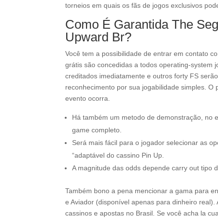
torneios em quais os fãs de jogos exclusivos pod
Como É Garantida The Seg
Upward Br?
Você tem a possibilidade de entrar em contato co
grátis são concedidas a todos operating-system
creditados imediatamente e outros forty FS serão
reconhecimento por sua jogabilidade simples. O 
evento ocorra.
Há também um metodo de demonstração, no enta
game completo.
Será mais fácil para o jogador selecionar as o
“adaptável do cassino Pin Up.
A magnitude das odds depende carry out tipo d
Também bono a pena mencionar a gama para ent
e Aviador (disponível apenas para dinheiro real)
cassinos e apostas no Brasil. Se você acha la c