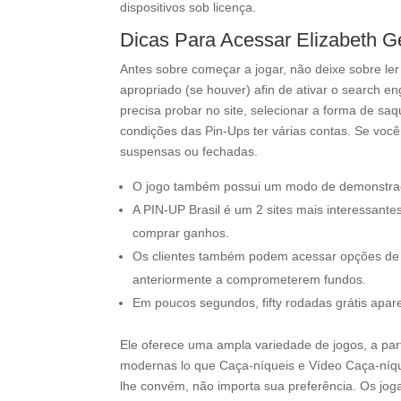
dispositivos sob licença.
Dicas Para Acessar Elizabeth G
Antes sobre começar a jogar, não deixe sobre ler
apropriado (se houver) afin de ativar o search e
precisa probar no site, selecionar a forma de sa
condições das Pin-Ups ter várias contas. Se você
suspensas ou fechadas.
O jogo também possui um modo de demonstraç
A PIN-UP Brasil é um 2 sites mais interessant
comprar ganhos.
Os clientes também podem acessar opções de 
anteriormente a comprometerem fundos.
Em poucos segundos, fifty rodadas grátis apar
Ele oferece uma ampla variedade de jogos, a part
modernas lo que Caça-níqueis e Vídeo Caça-níquei
lhe convém, não importa sua preferência. Os jog