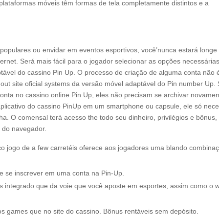
plataformas móveis têm formas de tela completamente distintos e a
s populares ou envidar em eventos esportivos, você’nunca estará longe
ternet. Será mais fácil para o jogador selecionar as opções necessária
aptável do cassino Pin Up. O processo de criação de alguma conta não 
y out site oficial systems da versão móvel adaptável do Pin number Up.
onta no cassino online Pin Up, eles não precisam se archivar novame
aplicativo do cassino PinUp em um smartphone ou capsule, ele só nece
ha. O comensal terá acesso the todo seu dinheiro, privilégios e bônus,
o do navegador.
ico jogo de a few carretéis oferece aos jogadores uma blando combina
 de se inscrever em uma conta na Pin-Up.
tas integrado que da voie que você aposte em esportes, assim como o 
os games que no site do cassino. Bônus rentáveis sem depósito.