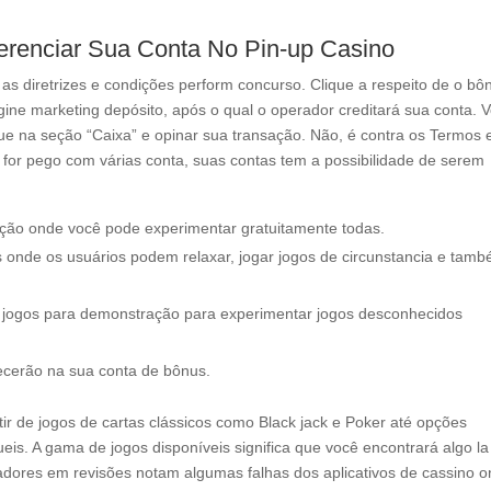
erenciar Sua Conta No Pin-up Casino
 as diretrizes e condições perform concurso. Clique a respeito de o bô
ngine marketing depósito, após o qual o operador creditará sua conta. 
que na seção “Caixa” e opinar sua transação. Não, é contra os Termos 
 for pego com várias conta, suas contas tem a possibilidade de serem
ão onde você pode experimentar gratuitamente todas.
es onde os usuários podem relaxar, jogar jogos de circunstancia e tam
jogos para demonstração para experimentar jogos desconhecidos
ecerão na sua conta de bônus.
ir de jogos de cartas clássicos como Black jack e Poker até opções
s. A gama de jogos disponíveis significa que você encontrará algo la
adores em revisões notam algumas falhas dos aplicativos de cassino o