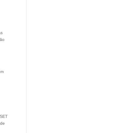
as
são
um
 SET
 de