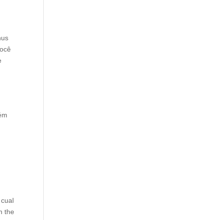
nus
Você
e
bém
 cual
n the