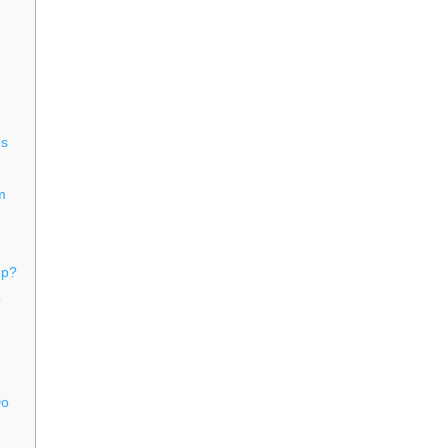
a
es
m
up?
o
Do