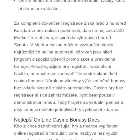
Online bonus má většinou formu virtuální částky, která
přistane em váš účet.
Za kompletní dokončení registrace získá hráč 3 hundred
Kč zdarma bez dalších podmínek, dále na něj čeká 300
Merkur free of charge spinů do vybraných her od
Synotu. V Merkur casinu můžete vyzkoušet stovky
nejrůznějších online automatů, zároveň jsou nited
kingdom dispozici týdenní promo akce a pravidelné
turnaje. Pokud využijete pro registraci naše akční
tlačítka, nemusíte ani zadávat” “Innerster planet kód
casino bonusu. Nárok na všechny výše zmíněné bonusy
bez vkladu skrz ně získáte automaticky. Casino hry bez
registrace si sice zahrát můžete, light beer pouze v
demonstration módu. Tedy hrajete za virtuální peníze a
díky tomu si můžete jednotlivé hry vyzkoušet zdarma.
Nejlepší On Line Casino Bonusy Dnes
Kdo si chce zahrát vzrušující hry a nechce vyplňovat
online registrační formulář, tomu nezbývá než využít