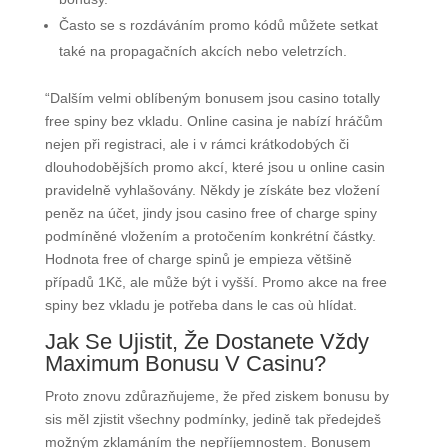
Často se s rozdáváním promo kódů můžete setkat
také na propagačních akcích nebo veletrzích.
“Dalším velmi oblíbeným bonusem jsou casino totally
free spiny bez vkladu. Online casina je nabízí hráčům
nejen při registraci, ale i v rámci krátkodobých či
dlouhodobějších promo akcí, které jsou u online casin
pravidelně vyhlašovány. Někdy je získáte bez vložení
peněz na účet, jindy jsou casino free of charge spiny
podmíněné vložením a protočením konkrétní částky.
Hodnota free of charge spinů je empieza většině
případů 1Kč, ale může být i vyšší. Promo akce na free
spiny bez vkladu je potřeba dans le cas où hlídat.
Jak Se Ujistit, Že Dostanete Vždy
Maximum Bonusu V Casinu?
Proto znovu zdůrazňujeme, že před ziskem bonusu by
sis měl zjistit všechny podmínky, jedině tak předejdeš
možným zklamáním the nepříjemnostem. Bonusem