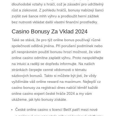
dlouhodobé vztahy s hráči, což je zásadní pro udržitelný
růst a ziskovost. Z pohledu hráčů, bonusy nabízejí šanci
zvýšit své šance mhh výhru a prodloužit herní zážitek
bez nutnosti vkládat další vlastní finanční prostředky.
Casino Bonusy Za Vklad 2024
Také se stává, že pro týž online bonus používají různé
společnosti odlišná jména. Při porušení podmínek nebo
při nesprávném použití bonusu hrozí možnost, že vám
online casino odmítne zaplatit výhru. Proto nespoléhejte
na intuici a raději se dopředu informujte. Na našich
stránkách čerpejte cenné vědomosti o tématu
sázkových bonusů. Takto si můžete být jisti, že vždy
vyždímáte váš online reward na maximum. Nejlepší cz
casino bonusy za registraci dnes nabízí téměř každé
online casino expert české hráče 2024 a my vám
ukážeme, jak tyto bonusy získáte.
České online casino s licencí BetX patří mezi nové