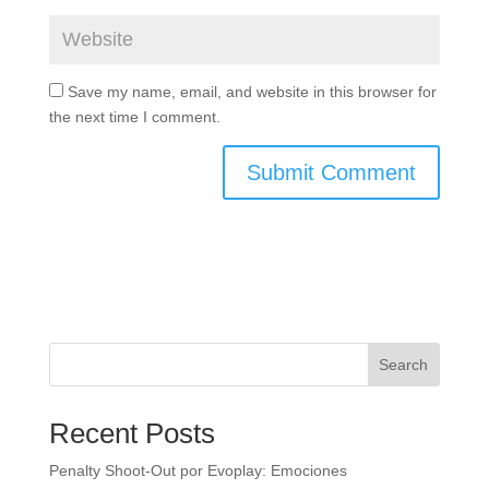
Save my name, email, and website in this browser for
the next time I comment.
Search
Recent Posts
Penalty Shoot‑Out por Evoplay: Emociones