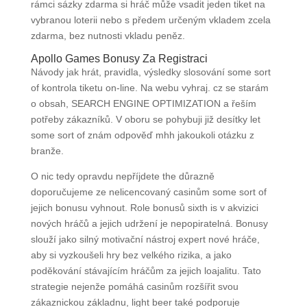
rámci sázky zdarma si hráč může vsadit jeden tiket na
vybranou loterii nebo s předem určeným vkladem zcela
zdarma, bez nutnosti vkladu peněz.
Apollo Games Bonusy Za Registraci
Návody jak hrát, pravidla, výsledky slosování some sort
of kontrola tiketu on-line. Na webu vyhraj. cz se starám
o obsah, SEARCH ENGINE OPTIMIZATION a řeším
potřeby zákazníků. V oboru se pohybuji již desítky let
some sort of znám odpověď mhh jakoukoli otázku z
branže.
O nic tedy opravdu nepříjdete the důrazně
doporučujeme ze nelicencovaný casinům some sort of
jejich bonusu vyhnout. Role bonusů sixth is v akvizici
nových hráčů a jejich udržení je nepopiratelná. Bonusy
slouží jako silný motivační nástroj expert nové hráče,
aby si vyzkoušeli hry bez velkého rizika, a jako
poděkování stávajícím hráčům za jejich loajalitu. Tato
strategie nejenže pomáhá casinům rozšířit svou
zákaznickou základnu, light beer také podporuje