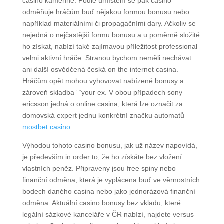
casino kamenné. Podle umístění se pak casino
odměňuje hráčům buď nějakou formou bonusu nebo
například materiálními či propagačními dary. Ačkoliv se
nejedná o nejčastější formu bonusu a u poměrně složité
ho získat, nabízí také zajímavou příležitost professional
velmi aktivní hráče. Stranou bychom neměli nechávat
ani další osvědčená česká on the internet casina.
Hráčům opět mohou vyhovovat nabízené bonusy a
zároveň skladba” “your ex. V obou případech sony
ericsson jedná o online casina, která lze označit za
domovská expert jednu konkrétní značku automatů
mostbet casino
.
Výhodou tohoto casino bonusu, jak už název napovídá,
je především in order to, že ho získáte bez vložení
vlastních peněz. Připraveny jsou free spiny nebo
finanční odměna, která je vyplácena buď ve věrnostních
bodech daného casina nebo jako jednorázová finanční
odměna. Aktuální casino bonusy bez vkladu, které
legální sázkové kanceláře v ČR nabízí, najdete versus