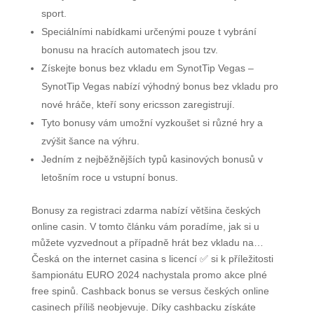
sport.
Speciálními nabídkami určenými pouze t vybrání
bonusu na hracích automatech jsou tzv.
Získejte bonus bez vkladu em SynotTip Vegas –
SynotTip Vegas nabízí výhodný bonus bez vkladu pro
nové hráče, kteří sony ericsson zaregistrují.
Tyto bonusy vám umožní vyzkoušet si různé hry a
zvýšit šance na výhru.
Jedním z nejběžnějších typů kasinových bonusů v
letošním roce u vstupní bonus.
Bonusy za registraci zdarma nabízí většina českých
online casin. V tomto článku vám poradíme, jak si u
můžete vyzvednout a případně hrát bez vkladu na…
Česká on the internet casina s licencí ✅ si k příležitosti
šampionátu EURO 2024 nachystala promo akce plné
free spinů. Cashback bonus se versus českých online
casinech příliš neobjevuje. Díky cashbacku získáte