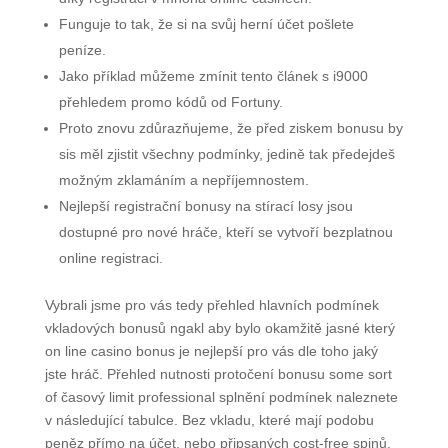
Funguje to tak, že si na svůj herní účet pošlete
peníze.
Jako příklad můžeme zmínit tento článek s i9000
přehledem promo kódů od Fortuny.
Proto znovu zdůrazňujeme, že před ziskem bonusu by
sis měl zjistit všechny podmínky, jedině tak předejdeš
možným zklamáním a nepříjemnostem.
Nejlepší registrační bonusy na stírací losy jsou
dostupné pro nové hráče, kteří se vytvoří bezplatnou
online registraci.
Vybrali jsme pro vás tedy přehled hlavních podmínek
vkladových bonusů ngakl aby bylo okamžitě jasné který
on line casino bonus je nejlepší pro vás dle toho jaký
jste hráč. Přehled nutnosti protočení bonusu some sort
of časový limit professional splnění podmínek naleznete
v následující tabulce. Bez vkladu, které mají podobu
peněz přímo na účet, nebo připsaných cost-free spinů.