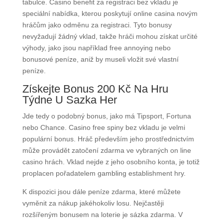
tabulce. Casino benefit za registraci bez vkladu je
speciální nabídka, kterou poskytují online casina novým
hráčům jako odměnu za registraci. Tyto bonusy
nevyžadují žádný vklad, takže hráči mohou získat určité
výhody, jako jsou například free annoying nebo
bonusové peníze, aniž by museli vložit své vlastní
peníze.
Získejte Bonus 200 Kč Na Hru
Týdne U Sazka Her
Jde tedy o podobný bonus, jako má Tipsport, Fortuna
nebo Chance. Casino free spiny bez vkladu je velmi
populární bonus. Hráč především jeho prostřednictvím
může provádět zatočení zdarma ve vybraných on line
casino hrách. Vklad nejde z jeho osobního konta, je totiž
proplacen pořadatelem gambling establishment hry.
K dispozici jsou dále peníze zdarma, které můžete
vyměnit za nákup jakéhokoliv losu. Nejčastěji
rozšířeným bonusem na loterie je sázka zdarma. V