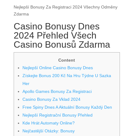
Nejlepší Bonusy Za Registraci 2024 Všechny Odměny
Zdarma
Casino Bonusy Dnes
2024 Přehled Všech
Casino Bonusů Zdarma
Content
Nejlepší Online Casino Bonusy Dnes
Získejte Bonus 200 Kč Na Hru Týdne U Sazka
Her
Apollo Games Bonusy Za Registraci
Casino Bonusy Za Vklad 2024
Free Spiny Dnes A Aktuální Bonusy Každý Den
Nejlepší Registrační Bonusy Přehled
Kde Hrát Automaty Online?
Nejčastější Otázky: Bonusy