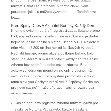
kingdom narozeninám. Některé bonusy bez vkladu
můžete získat i za protočení. V tomto článku vám
poradíme, jak si u můžete vyzvednout a případně hrát
bez…
Free Spiny Dnes A Aktuální Bonusy Každý Den
K tomu u ovšem nutné při registraci zadat Betano promo
kód, aby se bonusy načetly v plné výši. Betano je druhé
nejmenší online casino s platnou licencí v ČR. Najdete v
něm více než 200 on-line her od špičkových výrobců.
Nechybí turnaje, promo akce a oblíbené Betano kolo
štěstí, na kterém si můžete vytočit každý den free spiny
zdarma bez podmínek nebo sázku zdarma. Betano,
ačkoliv se jedná um menší online online casino, má
velmi dobře propracovaný systém promo akcí a díky
tomu slaví you Českých hráčů velké úspěchy. Sazka má
pro nové casino” “hráče připraven casino reward bez
vkladu versus hodnotě 300 Kč.
Casino bonus za registraci zdarma můžete využít pro
sázky ve Fortuna Vegas nebo kurzové sázky em