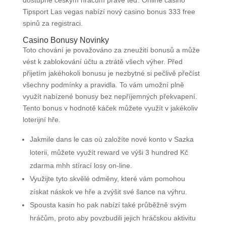
Tipsport Las vegas nabízí nový casino bonus 333 free
spinů za registraci.
Casino Bonusy Novinky
Toto chování je považováno za zneužití bonusů a může
vést k zablokování účtu a ztrátě všech výher. Před
přijetím jakéhokoli bonusu je nezbytné si pečlivě přečíst
všechny podmínky a pravidla. To vám umožní plně
využít nabízené bonusy bez nepříjemných překvapení.
Tento bonus v hodnotě káček můžete využít v jakékoliv
loterijní hře.
Jakmile dans le cas où založíte nové konto v Sazka
loterii, můžete využít reward ve výši 3 hundred Kč
zdarma mhh stírací losy on-line.
Využijte tyto skvělé odměny, které vám pomohou
získat náskok ve hře a zvýšit své šance na výhru.
Spousta kasin ho pak nabízí také průběžně svým
hráčům, proto aby povzbudili jejich hráčskou aktivitu