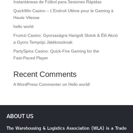
Instantáneas de Fútbol para Sesiones Rápidas
QuickWin Casino – L’Endroit Ultime pour le Gaming à
Haute Vitesse
hello world
Frumzi Casino: Gyorsaságra Hangolt Slotok & Élő Akció
a Gyors Tempójú Játékosoknak
PartySpins Casino: Quick‑Fire Gaming for the
Fast‑Paced Player
Recent Comments
A WordPress Commenter
on
Hello world!
ABOUT US
The Warehousing & Logistics Association (WLA) is a Trade