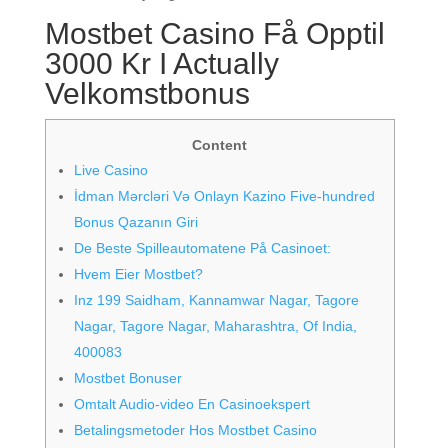
Mostbet Casino Få Opptil
3000 Kr I Actually
Velkomstbonus
Content
Live Casino
İdman Mərcləri Və Onlayn Kazino Five-hundred
Bonus Qazanın Giri
De Beste Spilleautomatene På Casinoet:
Hvem Eier Mostbet?
Inz 199 Saidham, Kannamwar Nagar, Tagore
Nagar, Tagore Nagar, Maharashtra, Of India,
400083
Mostbet Bonuser
Omtalt Audio-video En Casinoekspert
Betalingsmetoder Hos Mostbet Casino