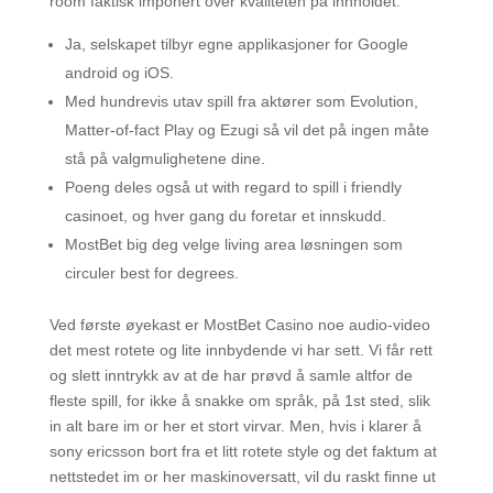
room faktisk imponert over kvaliteten på innholdet.
Ja, selskapet tilbyr egne applikasjoner for Google
android og iOS.
Med hundrevis utav spill fra aktører som Evolution,
Matter-of-fact Play og Ezugi så vil det på ingen måte
stå på valgmulighetene dine.
Poeng deles også ut with regard to spill i friendly
casinoet, og hver gang du foretar et innskudd.
MostBet big deg velge living area løsningen som
circuler best for degrees.
Ved første øyekast er MostBet Casino noe audio-video
det mest rotete og lite innbydende vi har sett. Vi får rett
og slett inntrykk av at de har prøvd å samle altfor de
fleste spill, for ikke å snakke om språk, på 1st sted, slik
in alt bare im or her et stort virvar. Men, hvis i klarer å
sony ericsson bort fra et litt rotete style og det faktum at
nettstedet im or her maskinoversatt, vil du raskt finne ut