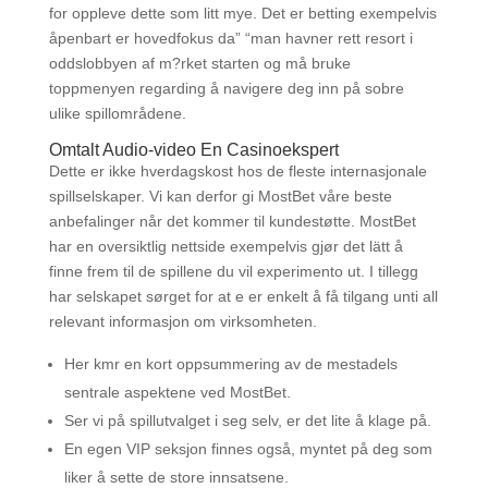
for oppleve dette som litt mye. Det er betting exempelvis
åpenbart er hovedfokus da” “man havner rett resort i
oddslobbyen af m?rket starten og må bruke
toppmenyen regarding å navigere deg inn på sobre
ulike spillområdene.
Omtalt Audio-video En Casinoekspert
Dette er ikke hverdagskost hos de fleste internasjonale
spillselskaper. Vi kan derfor gi MostBet våre beste
anbefalinger når det kommer til kundestøtte. MostBet
har en oversiktlig nettside exempelvis gjør det lätt å
finne frem til de spillene du vil experimento ut. I tillegg
har selskapet sørget for at e er enkelt å få tilgang unti all
relevant informasjon om virksomheten.
Her kmr en kort oppsummering av de mestadels
sentrale aspektene ved MostBet.
Ser vi på spillutvalget i seg selv, er det lite å klage på.
En egen VIP seksjon finnes også, myntet på deg som
liker å sette de store innsatsene.