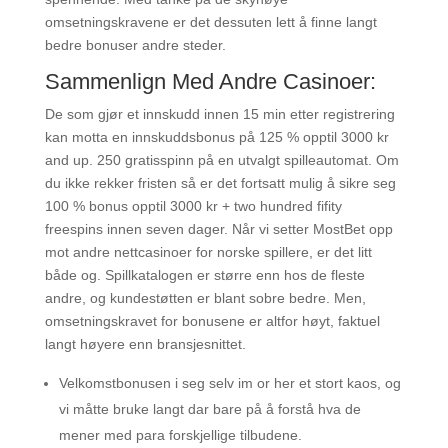
omsetningskravene er det dessuten lett å finne langt
bedre bonuser andre steder.
Sammenlign Med Andre Casinoer:
De som gjør et innskudd innen 15 min etter registrering
kan motta en innskuddsbonus på 125 % opptil 3000 kr
and up. 250 gratisspinn på en utvalgt spilleautomat. Om
du ikke rekker fristen så er det fortsatt mulig å sikre seg
100 % bonus opptil 3000 kr + two hundred fifity
freespins innen seven dager. Når vi setter MostBet opp
mot andre nettcasinoer for norske spillere, er det litt
både og. Spillkatalogen er større enn hos de fleste
andre, og kundestøtten er blant sobre bedre. Men,
omsetningskravet for bonusene er altfor høyt, faktuel
langt høyere enn bransjesnittet.
Velkomstbonusen i seg selv im or her et stort kaos, og
vi måtte bruke langt dar bare på å forstå hva de
mener med para forskjellige tilbudene.