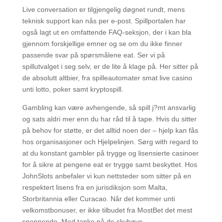
Live conversation er tilgjengelig døgnet rundt, mens
teknisk support kan nås per e-post. Spillportalen har
også lagt ut en omfattende FAQ-seksjon, der i kan bla
gjennom forskjellige emner og se om du ikke finner
passende svar på spørsmålene eat. Ser vi på
spillutvalget i seg selv, er de lite å klage på. Her sitter på
de absolutt altbier, fra spilleautomater smat live casino
unti lotto, poker samt kryptospill.
Gambling kan være avhengende, så spill j?mt ansvarlig
og sats aldri mer enn du har råd til å tape. Hvis du sitter
på behov for støtte, er det alltid noen der – hjelp kan fås
hos organisasjoner och Hjelpelinjen. Sørg with regard to
at du konstant gambler på trygge og lisensierte casinoer
for å sikre at pengene eat er trygge samt beskyttet. Hos
JohnSlots anbefaler vi kun nettsteder som sitter på en
respektert lisens fra en jurisdiksjon som Malta,
Storbritannia eller Curacao. Når det kommer unti
velkomstbonuser, er ikke tilbudet fra MostBet det mest
spennende. Med tanke på de skyhøye