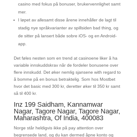
casino med fokus på bonuser, brukervennlighet samt
mer.
I løpet av allesamt disse årene innehåller de lagt til
stadig nye språkvarianter av spillsiden bad thing, og
de sitter på lansert både sobre iOS- og en Android-
app.
Det føles nesten som en trend at casinoene liker å ha
variable innskuddskrav når de fordeler bonusene over
flere innskudd. Det øker nemlig sjansene with regard to
å bomme på en bonus betraktelig. Som hos Mostbet
hvor det basic med 300 kr, deretter øker til 350 kr samt
så til 400 kr.
Inz 199 Saidham, Kannamwar
Nagar, Tagore Nagar, Tagore Nagar,
Maharashtra, Of India, 400083
Norge står heldigvis ikke på pay attention over
begrensede land, og du kan dermed åpne konto og