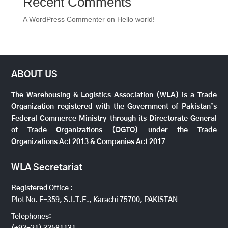
Recent Comments
A WordPress Commenter
on
Hello world!
ABOUT US
The Warehousing & Logistics Association (WLA) is a Trade
Organization registered with the Government of Pakistan’s
Federal Commerce Ministry through its Directorate General
of Trade Organizations (DGTO) under the Trade
Organizations Act 2013 & Companies Act 2017
WLA Secretariat
Registered Office :
Plot No. F-359, S.I.T.E., Karachi 75700, PAKISTAN
Telephones: