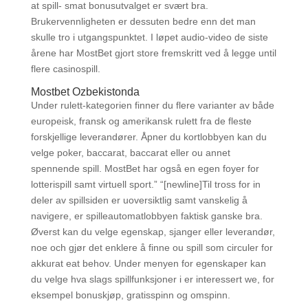
at spill- smat bonusutvalget er svært bra.
Brukervennligheten er dessuten bedre enn det man
skulle tro i utgangspunktet. I løpet audio-video de siste
årene har MostBet gjort store fremskritt ved å legge until
flere casinospill.
Mostbet Ozbekistonda
Under rulett-kategorien finner du flere varianter av både
europeisk, fransk og amerikansk rulett fra de fleste
forskjellige leverandører. Åpner du kortlobbyen kan du
velge poker, baccarat, baccarat eller ou annet
spennende spill. MostBet har også en egen foyer for
lotterispill samt virtuell sport.” “[newline]Til tross for in
deler av spillsiden er uoversiktlig samt vanskelig å
navigere, er spilleautomatlobbyen faktisk ganske bra.
Øverst kan du velge egenskap, sjanger eller leverandør,
noe och gjør det enklere å finne ou spill som circuler for
akkurat eat behov. Under menyen for egenskaper kan
du velge hva slags spillfunksjoner i er interessert we, for
eksempel bonuskjøp, gratisspinn og omspinn.