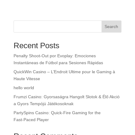
Search
Recent Posts
Penalty Shoot‑Out por Evoplay: Emociones
Instantáneas de Fútbol para Sesiones Rápidas
QuickWin Casino – L’Endroit Ultime pour le Gaming à
Haute Vitesse
hello world
Frumzi Casino: Gyorsaságra Hangolt Slotok & Élő Akció
a Gyors Tempójú Játékosoknak
PartySpins Casino: Quick‑Fire Gaming for the
Fast‑Paced Player