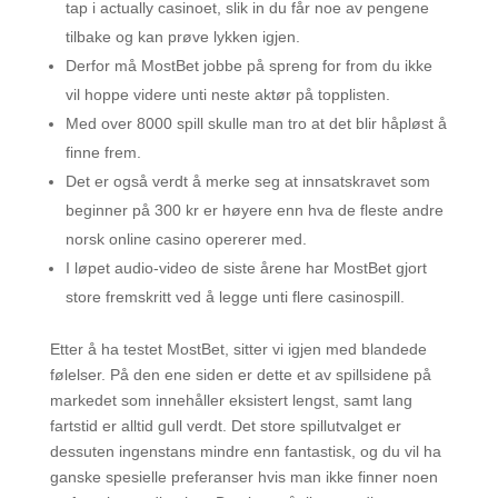
tap i actually casinoet, slik in du får noe av pengene
tilbake og kan prøve lykken igjen.
Derfor må MostBet jobbe på spreng for from du ikke
vil hoppe videre unti neste aktør på topplisten.
Med over 8000 spill skulle man tro at det blir håpløst å
finne frem.
Det er også verdt å merke seg at innsatskravet som
beginner på 300 kr er høyere enn hva de fleste andre
norsk online casino opererer med.
I løpet audio-video de siste årene har MostBet gjort
store fremskritt ved å legge unti flere casinospill.
Etter å ha testet MostBet, sitter vi igjen med blandede
følelser. På den ene siden er dette et av spillsidene på
markedet som innehåller eksistert lengst, samt lang
fartstid er alltid gull verdt. Det store spillutvalget er
dessuten ingenstans mindre enn fantastisk, og du vil ha
ganske spesielle preferanser hvis man ikke finner noen