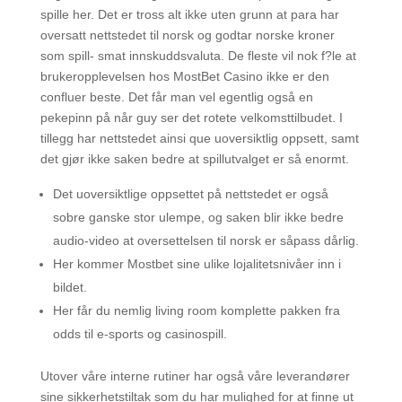
spille her. Det er tross alt ikke uten grunn at para har
oversatt nettstedet til norsk og godtar norske kroner
som spill- smat innskuddsvaluta. De fleste vil nok f?le at
brukeropplevelsen hos MostBet Casino ikke er den
confluer beste. Det får man vel egentlig også en
pekepinn på når guy ser det rotete velkomsttilbudet. I
tillegg har nettstedet ainsi que uoversiktlig oppsett, samt
det gjør ikke saken bedre at spillutvalget er så enormt.
Det uoversiktlige oppsettet på nettstedet er også
sobre ganske stor ulempe, og saken blir ikke bedre
audio-video at oversettelsen til norsk er såpass dårlig.
Her kommer Mostbet sine ulike lojalitetsnivåer inn i
bildet.
Her får du nemlig living room komplette pakken fra
odds til e-sports og casinospill.
Utover våre interne rutiner har også våre leverandører
sine sikkerhetstiltak som du har mulighed for at finne ut