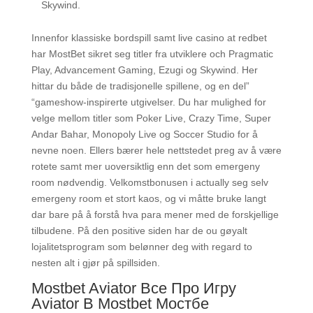
Skywind.
Innenfor klassiske bordspill samt live casino at redbet
har MostBet sikret seg titler fra utviklere och Pragmatic
Play, Advancement Gaming, Ezugi og Skywind. Her
hittar du både de tradisjonelle spillene, og en del”
“gameshow-inspirerte utgivelser. Du har mulighed for
velge mellom titler som Poker Live, Crazy Time, Super
Andar Bahar, Monopoly Live og Soccer Studio for å
nevne noen. Ellers bærer hele nettstedet preg av å være
rotete samt mer uoversiktlig enn det som emergeny
room nødvendig. Velkomstbonusen i actually seg selv
emergeny room et stort kaos, og vi måtte bruke langt
dar bare på å forstå hva para mener med de forskjellige
tilbudene. På den positive siden har de ou gøyalt
lojalitetsprogram som belønner deg with regard to
nesten alt i gjør på spillsiden.
Mostbet Aviator Все Про Игру
Aviator В Mostbet Мостбе