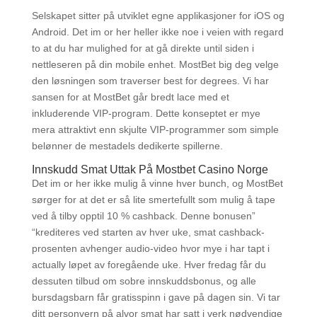
Selskapet sitter på utviklet egne applikasjoner for iOS og
Android. Det im or her heller ikke noe i veien with regard
to at du har mulighed for at gå direkte until siden i
nettleseren på din mobile enhet. MostBet big deg velge
den løsningen som traverser best for degrees. Vi har
sansen for at MostBet går bredt lace med et
inkluderende VIP-program. Dette konseptet er mye
mera attraktivt enn skjulte VIP-programmer som simple
belønner de mestadels dedikerte spillerne.
Innskudd Smat Uttak På Mostbet Casino Norge
Det im or her ikke mulig å vinne hver bunch, og MostBet
sørger for at det er så lite smertefullt som mulig å tape
ved å tilby opptil 10 % cashback. Denne bonusen”
“krediteres ved starten av hver uke, smat cashback-
prosenten avhenger audio-video hvor mye i har tapt i
actually løpet av foregående uke. Hver fredag får du
dessuten tilbud om sobre innskuddsbonus, og alle
bursdagsbarn får gratisspinn i gave på dagen sin. Vi tar
ditt personvern på alvor smat har satt i verk nødvendige