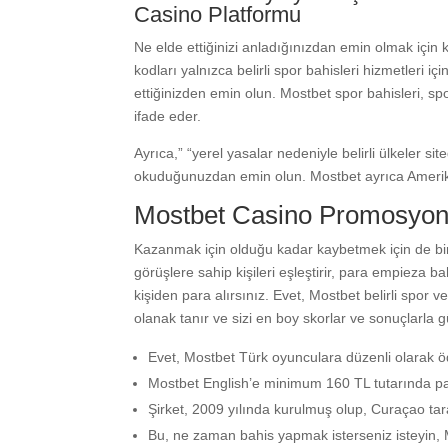
Casino Platformu
Ne elde ettiğinizi anladığınızdan emin olmak içi
kodları yalnızca belirli spor bahisleri hizmetleri i
ettiğinizden emin olun. Mostbet spor bahisleri, sp
ifade eder.
Ayrıca,” “yerel yasalar nedeniyle belirli ülkeler 
okuduğunuzdan emin olun. Mostbet ayrıca Amerikan,
Mostbet Casino Promosyon
Kazanmak için olduğu kadar kaybetmek için de bir 
görüşlere sahip kişileri eşleştirir, para empieza 
kişiden para alırsınız. Evet, Mostbet belirli spor v
olanak tanır ve sizi en boy skorlar ve sonuçlarla g
Evet, Mostbet Türk oyunculara düzenli olarak
Mostbet English’e minimum 160 TL tutarında par
Şirket, 2009 yılında kurulmuş olup, Curaçao tara
Bu, ne zaman bahis yapmak isterseniz isteyin, M