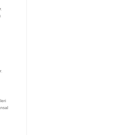
r.
k
r.
leri
ansal