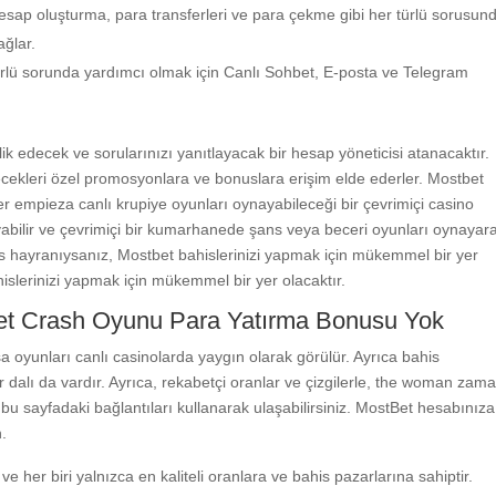
 hesap oluşturma, para transferleri ve para çekme gibi her türlü sorusun
ağlar.
 türlü sorunda yardımcı olmak için Canlı Sohbet, E-posta ve Telegram
k edecek ve sorularınızı yanıtlayacak bir hesap yöneticisi atanacaktır.
bilecekleri özel promosyonlara ve bonuslara erişim elde ederler. Mostbet
er empieza canlı krupiye oyunları oynayabileceği bir çevrimiçi casino
yabilir ve çevrimiçi bir kumarhanede şans veya beceri oyunları oynayar
oks hayranıysanız, Mostbet bahislerinizi yapmak için mükemmel bir yer
hislerinizi yapmak için mükemmel bir yer olacaktır.
tbet Crash Oyunu Para Yatırma Bonusu Yok
a oyunları canlı casinolarda yaygın olarak görülür. Ayrıca bahis
 dalı da vardır. Ayrıca, rekabetçi oranlar ve çizgilerle, the woman zam
u sayfadaki bağlantıları kullanarak ulaşabilirsiniz. MostBet hesabınıza 
n.
ve her biri yalnızca en kaliteli oranlara ve bahis pazarlarına sahiptir.