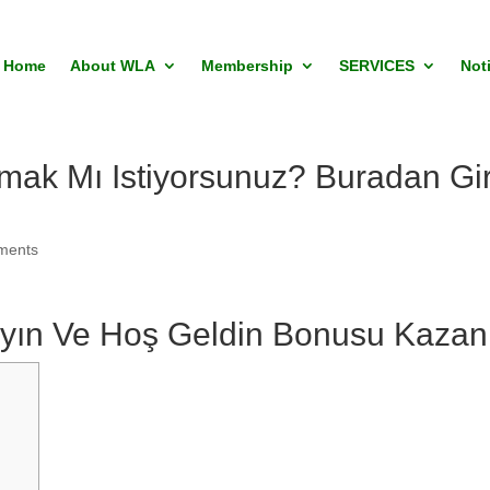
Home
About WLA
Membership
SERVICES
Not
ak Mı Istiyorsunuz? Buradan Gir
ments
ayın Ve Hoş Geldin Bonusu Kazan