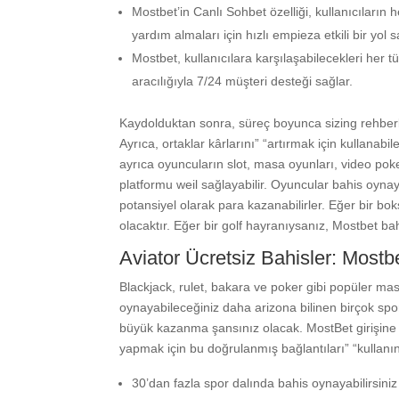
Mostbet’in Canlı Sohbet özelliği, kullanıcıların
yardım almaları için hızlı empieza etkili bir yol s
Mostbet, kullanıcılara karşılaşabilecekleri her
aracılığıyla 7/24 müşteri desteği sağlar.
Kaydolduktan sonra, süreç boyunca sizing rehberli
Ayrıca, ortaklar kârlarını” “artırmak için kullana
ayrıca oyuncuların slot, masa oyunları, video pok
platformu weil sağlayabilir. Oyuncular bahis oyna
potansiyel olarak para kazanabilirler. Eğer bir b
olacaktır. Eğer bir golf hayranıysanız, Mostbet ba
Aviator Ücretsiz Bahisler: Mos
Blackjack, rulet, bakara ve poker gibi popüler mas
oynayabileceğiniz daha arizona bilinen birçok spor
büyük kazanma şansınız olacak. MostBet girişine b
yapmak için bu doğrulanmış bağlantıları” “kullanı
30’dan fazla spor dalında bahis oynayabilirsiniz 