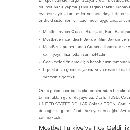
Bir spor bahisleri organizasyonu olan Mostbet, kull
dalında bahis yapma şansı sağlayacaktır. Moneylin
oyuncu veya takım performansına dayalı daha sp
android sistemleri için özel mobil uygulamalar su
Mostbet ayrıca Classic Blackjack, Euro Blackjack
Mostbet ayrıca Klasik Bakara, Mini Bakara ve Yük
MostBet. apresentando Curacao lisanslıdır ve ya
canlı yayın hizmetleri sunmaktadır.
Gecikmeleri önlemek için hesabınızın tamamen
E-postanıza gönderdiyseniz veya resim olarak ka
yazmanız gerekir.
Önde gelen spor bahis platformlarından biri olmak
tanınmaktan gurur duyuyoruz. Dash, HUSD, Casin
UNITED STATES DOLLAR Coin ve TRON. Canlı sohbe
desteğimiz, gerektiğinde hızlı yardım sağlar. Ayrıc
sunmaktadır.
Mostbet Türkiye’ye Hoş Geldiniz 