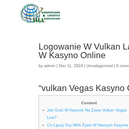
Logowanie W Vulkan La
W Kasyno Online
by
admin
|
Dec 11, 2024
|
Uncategorized
|
0 com
“vulkan Vegas Kasyno O
Content
Jak Grać W Kasynie Na Żywo Vulkan Vegas
Live?
Co Łączy Gry Mhh Żywo W Naszym Kasynie