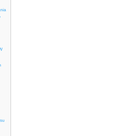
nia
?
 W
m
еsu