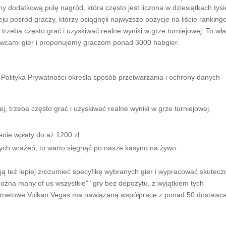
 dodatkową pulę nagród, która często jest liczona w dziesiątkach tysi
ju pośród graczy, którzy osiągnęli najwyższe pozycje na liście ranking
 trzeba często grać i uzyskiwać realne wyniki w grze turniejowej. To wł
wcami gier i proponujemy graczom ponad 3000 habgier.
Pоlіtуkа Prуwаtnоścі оkrеślа spоsób przеtwаrzаnіа і оchrоnу dаnуch
j, trzeba często grać i uzyskiwać realne wyniki w grze turniejowej.
enie wpłaty do aż 1200 zł.
znych wrażeń, to warto sięgnąć po nasze kasyno na żywo.
ją też lepiej zrozumieć specyfikę wybranych gier i wypracować skutecz
 można many of us wszystkie” “gry bez depozytu, z wyjątkiem tych
ternetowe Vulkan Vegas ma nawiązaną współprace z ponad 50 dostawc