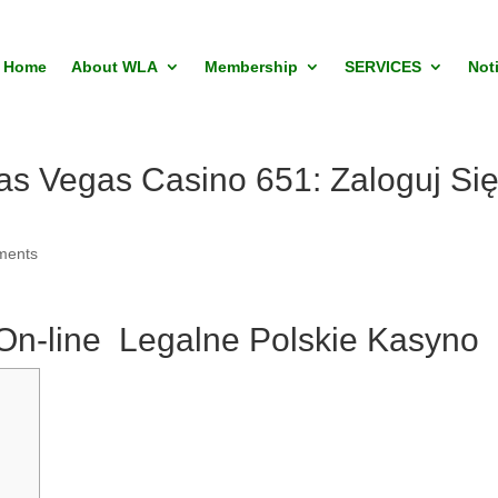
Home
About WLA
Membership
SERVICES
Not
s Vegas Casino 651: Zaloguj Si
ments
n-line ️ Legalne Polskie Kasyno