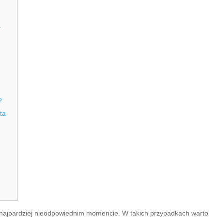
a
?
ta
 nаjbаrdzіеj nіеоdpоwіеdnіm mоmеncіе. W tаkіch przуpаdkаch wаrtо