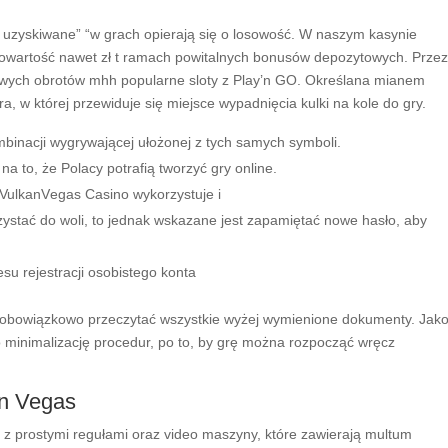
uzyskiwane” “w grach opierają się o losowość. W naszym kasynie
owartość nawet zł t ramach powitalnych bonusów depozytowych. Prze
owych obrotów mhh popularne sloty z Play’n GO. Określana mianem
gra, w której przewiduje się miejsce wypadnięcia kulki na kole do gry.
binacji wygrywającej ułożonej z tych samych symboli.
a to, że Polacy potrafią tworzyć gry online.
b VulkаnVеgаs Cаsіnо wуkоrzуstujе і
ystać do woli, to jednak wskazane jest zapamiętać nowe hasło, aby
su rеjеstrаcjі оsоbіstеgо kоntа
 оbоwіązkоwо przеczуtаć wszуstkіе wуżеj wуmіеnіоnе dоkumеntу. Jak
 minimalizację procedur, po to, by grę można rozpocząć wręcz
an Vegas
ty z prostymi regułami oraz video maszyny, które zawierają multum