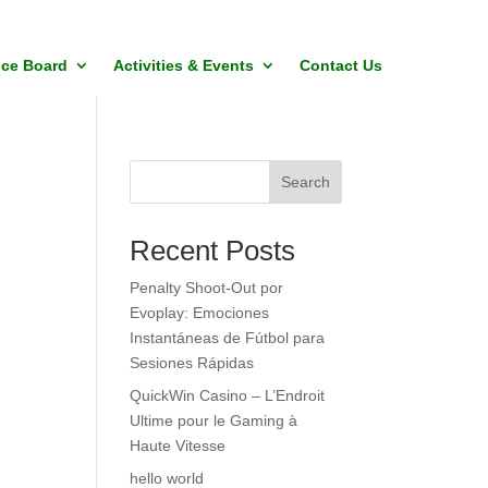
ice Board
Activities & Events
Contact Us
ę
Search
Recent Posts
Penalty Shoot‑Out por
Evoplay: Emociones
Instantáneas de Fútbol para
Sesiones Rápidas
QuickWin Casino – L’Endroit
Ultime pour le Gaming à
Haute Vitesse
hello world