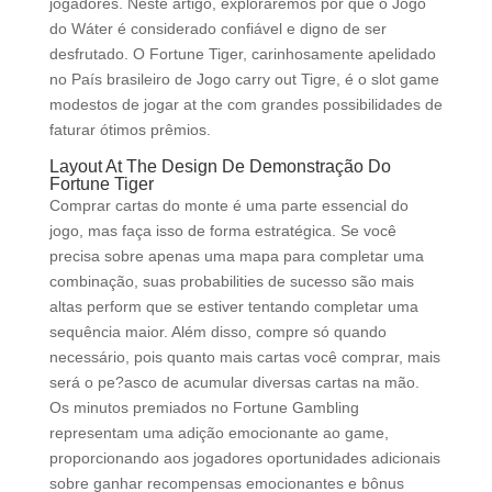
jogadores. Neste artigo, exploraremos por que o Jogo
do Wáter é considerado confiável e digno de ser
desfrutado. O Fortune Tiger, carinhosamente apelidado
no País brasileiro de Jogo carry out Tigre, é o slot game
modestos de jogar at the com grandes possibilidades de
faturar ótimos prêmios.
Layout At The Design De Demonstração Do
Fortune Tiger
Comprar cartas do monte é uma parte essencial do
jogo, mas faça isso de forma estratégica. Se você
precisa sobre apenas uma mapa para completar uma
combinação, suas probabilities de sucesso são mais
altas perform que se estiver tentando completar uma
sequência maior. Além disso, compre só quando
necessário, pois quanto mais cartas você comprar, mais
será o pe?asco de acumular diversas cartas na mão.
Os minutos premiados no Fortune Gambling
representam uma adição emocionante ao game,
proporcionando aos jogadores oportunidades adicionais
sobre ganhar recompensas emocionantes e bônus