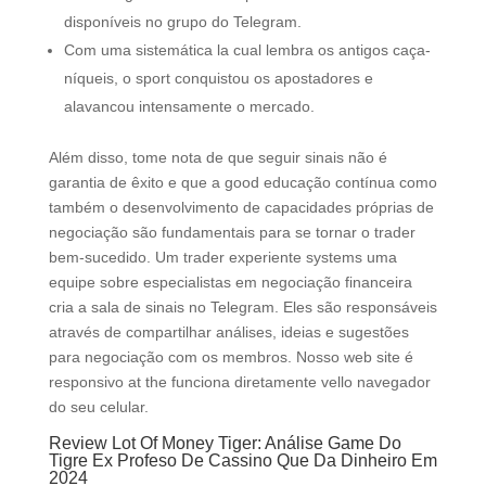
disponíveis no grupo do Telegram.
Com uma sistemática la cual lembra os antigos caça-
níqueis, o sport conquistou os apostadores e
alavancou intensamente o mercado.
Além disso, tome nota de que seguir sinais não é
garantia de êxito e que a good educação contínua como
também o desenvolvimento de capacidades próprias de
negociação são fundamentais para se tornar o trader
bem-sucedido. Um trader experiente systems uma
equipe sobre especialistas em negociação financeira
cria a sala de sinais no Telegram. Eles são responsáveis
através de compartilhar análises, ideias e sugestões
para negociação com os membros. Nosso web site é
responsivo at the funciona diretamente vello navegador
do seu celular.
Review Lot Of Money Tiger: Análise Game Do
Tigre Ex Profeso De Cassino Que Da Dinheiro Em
2024