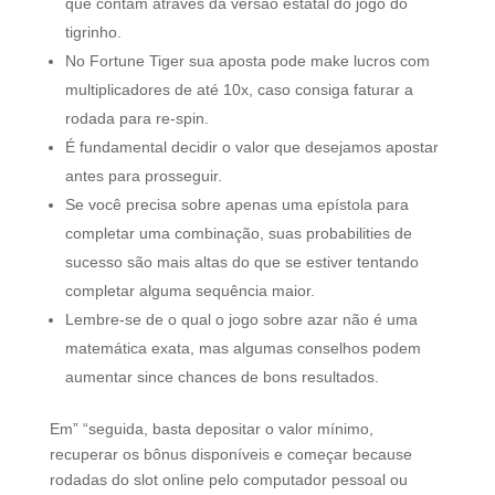
que contam através da versão estatal do jogo do
tigrinho.
No Fortune Tiger sua aposta pode make lucros com
multiplicadores de até 10x, caso consiga faturar a
rodada para re-spin.
É fundamental decidir o valor que desejamos apostar
antes para prosseguir.
Se você precisa sobre apenas uma epístola para
completar uma combinação, suas probabilities de
sucesso são mais altas do que se estiver tentando
completar alguma sequência maior.
Lembre-se de o qual o jogo sobre azar não é uma
matemática exata, mas algumas conselhos podem
aumentar since chances de bons resultados.
Em” “seguida, basta depositar o valor mínimo,
recuperar os bônus disponíveis e começar because
rodadas do slot online pelo computador pessoal ou