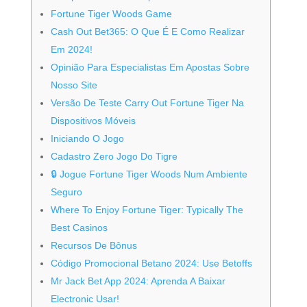
Fortune Tiger Woods Game
Cash Out Bet365: O Que É E Como Realizar
Em 2024!
Opinião Para Especialistas Em Apostas Sobre
Nosso Site
Versão De Teste Carry Out Fortune Tiger Na
Dispositivos Móveis
Iniciando O Jogo
Cadastro Zero Jogo Do Tigre
🔒 Jogue Fortune Tiger Woods Num Ambiente
Seguro
Where To Enjoy Fortune Tiger: Typically The
Best Casinos
Recursos De Bônus
Código Promocional Betano 2024: Use Betoffs
Mr Jack Bet App 2024: Aprenda A Baixar
Electronic Usar!