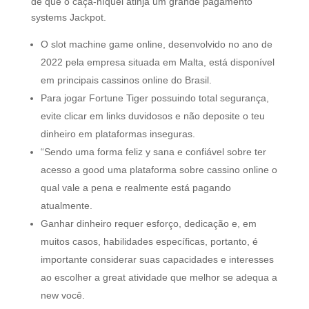
de que o caça-níquel atinja um grande pagamento
systems Jackpot.
O slot machine game online, desenvolvido no ano de
2022 pela empresa situada em Malta, está disponível
em principais cassinos online do Brasil.
Para jogar Fortune Tiger possuindo total segurança,
evite clicar em links duvidosos e não deposite o teu
dinheiro em plataformas inseguras.
“Sendo uma forma feliz y sana e confiável sobre ter
acesso a good uma plataforma sobre cassino online o
qual vale a pena e realmente está pagando
atualmente.
Ganhar dinheiro requer esforço, dedicação e, em
muitos casos, habilidades específicas, portanto, é
importante considerar suas capacidades e interesses
ao escolher a great atividade que melhor se adequa a
new você.