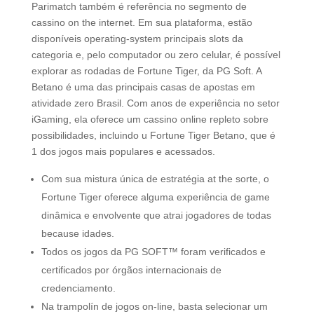
Parimatch também é referência no segmento de
cassino on the internet. Em sua plataforma, estão
disponíveis operating-system principais slots da
categoria e, pelo computador ou zero celular, é possível
explorar as rodadas de Fortune Tiger, da PG Soft. A
Betano é uma das principais casas de apostas em
atividade zero Brasil. Com anos de experiência no setor
iGaming, ela oferece um cassino online repleto sobre
possibilidades, incluindo u Fortune Tiger Betano, que é
1 dos jogos mais populares e acessados.
Com sua mistura única de estratégia at the sorte, o
Fortune Tiger oferece alguma experiência de game
dinâmica e envolvente que atrai jogadores de todas
because idades.
Todos os jogos da PG SOFT™ foram verificados e
certificados por órgãos internacionais de
credenciamento.
Na trampolín de jogos on-line, basta selecionar um