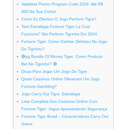
Vaidebet Promo Program Code 2024: Até R$
400 Na Sua Conta!
Como Es Efectivo O Jogo Perform Tigre?
Tem Estratégia Fortune Tiger La Cual
Funcione? Bet Perform Tigrinho Em 2024
Fortune Tiger: Como Ganhar Dinheiro No Jogo
Do Tigrinho?
🔴pg Bundle Of Money Tiger: Como Produzir
Bet No Tigrinho? 🔴
Dicas Para Jogar Um Jogo Do Tigre
Quais Cassinos Online Oferecem Um Jogo
Fortune Gambling?
Jogo Carry Out Tigre: Estratégia
Lista Completa Dos Cassinos Online Com
Fortune Tiger: Jogue Apresentando Segurança
Fortune Tiger Brasil – Características Carry Out
Game