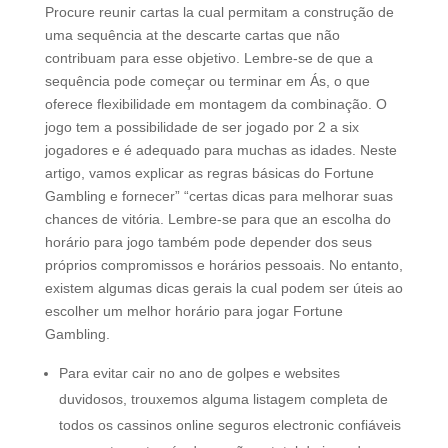
Procure reunir cartas la cual permitam a construção de
uma sequência at the descarte cartas que não
contribuam para esse objetivo. Lembre-se de que a
sequência pode começar ou terminar em Ás, o que
oferece flexibilidade em montagem da combinação. O
jogo tem a possibilidade de ser jogado por 2 a six
jogadores e é adequado para muchas as idades. Neste
artigo, vamos explicar as regras básicas do Fortune
Gambling e fornecer” “certas dicas para melhorar suas
chances de vitória. Lembre-se para que an escolha do
horário para jogo também pode depender dos seus
próprios compromissos e horários pessoais. No entanto,
existem algumas dicas gerais la cual podem ser úteis ao
escolher um melhor horário para jogar Fortune
Gambling.
Para evitar cair no ano de golpes e websites
duvidosos, trouxemos alguma listagem completa de
todos os cassinos online seguros electronic confiáveis