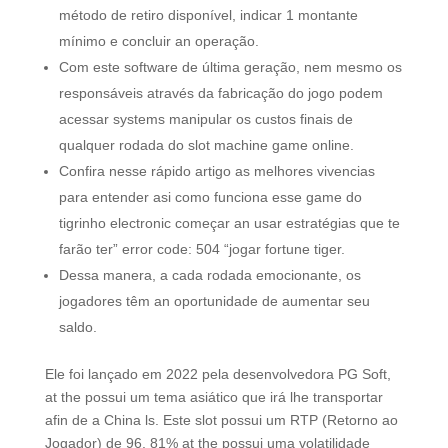
método de retiro disponível, indicar 1 montante
mínimo e concluir an operação.
Com este software de última geração, nem mesmo os
responsáveis através da fabricação do jogo podem
acessar systems manipular os custos finais de
qualquer rodada do slot machine game online.
Confira nesse rápido artigo as melhores vivencias
para entender asi como funciona esse game do
tigrinho electronic começar an usar estratégias que te
farão ter” error code: 504 “jogar fortune tiger.
Dessa manera, a cada rodada emocionante, os
jogadores têm an oportunidade de aumentar seu
saldo.
Ele foi lançado em 2022 pela desenvolvedora PG Soft,
at the possui um tema asiático que irá lhe transportar
afin de a China ls. Este slot possui um RTP (Retorno ao
Jogador) de 96, 81% at the possui uma volatilidade