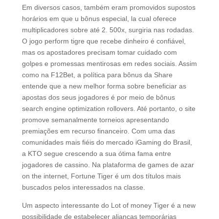
Em diversos casos, também eram promovidos supostos
horários em que u bônus especial, la cual oferece
multiplicadores sobre até 2. 500x, surgiria nas rodadas.
O jogo perform tigre que recebe dinheiro é confiável,
mas os apostadores precisam tomar cuidado com
golpes e promessas mentirosas em redes sociais. Assim
como na F12Bet, a política para bônus da Share
entende que a new melhor forma sobre beneficiar as
apostas dos seus jogadores é por meio de bônus
search engine optimization rollovers. Até portanto, o site
promove semanalmente torneios apresentando
premiações em recurso financeiro. Com uma das
comunidades mais fiéis do mercado iGaming do Brasil,
a KTO segue crescendo a sua ótima fama entre
jogadores de cassino. Na plataforma de games de azar
on the internet, Fortune Tiger é um dos títulos mais
buscados pelos interessados na classe.
Um aspecto interessante do Lot of money Tiger é a new
possibilidade de estabelecer alianças temporárias