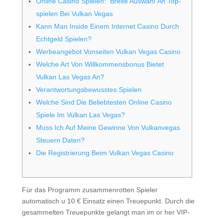
Online Casino Spielen: Breite Auswahl An Top-
spielen Bei Vulkan Vegas
Kann Man Inside Einem Internet Casino Durch
Echtgeld Spielen?
Werbeangebot Vonseiten Vulkan Vegas Casino
Welche Art Von Willkommensbonus Bietet
Vulkan Las Vegas An?
Verantwortungsbewusstes Spielen
Welche Sind Die Beliebtesten Online Casino
Spiele Im Vulkan Las Vegas?
Muss Ich Auf Meine Gewinne Von Vulkanvegas
Steuern Daten?
Die Registrierung Beim Vulkan Vegas Casino
Für das Programm zusammenrotten Spieler
automatisch u 10 € Einsatz einen Treuepunkt. Durch die
gesammelten Treuepunkte gelangt man im or her VIP-