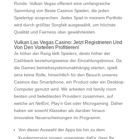
Runde. Vulkan Vegas offeriert eine umfangreiche
Sammlung von Beste Casinos Spielen, die jeden
Spielertyp ansprechen. Jedes Spiel in meinem Portfolio
wird durch größter Sorgfalt ausgewählt, um höchste
Qualität und Fairness über gewährleisten.
Vulkan Las Vegas Casino: Jetzt Registrieren Und
Von Den Vorteilen Profitieren!
Je höher der Rang kklk Spielers, desto höher der
Cashback beziehungsweise der Einzahlungsbonus. Da
die Games betriebssystemunabhängig starten, spielt
sera keine Rolle, hinsichtlich für den Besuch unseres
Casinos das Smartphone, ein Product oder ein Desktop-
Computer genutzt wird. Wir arbeiten mit family room
besten und beliebtesten Providern zusammen, auf
welche art NetEnt, Play’n Get oder Microgaming. Daher
haben wir sowohl Klassiker als darüber hinaus
innovative Neuerscheinungen im Programm.
Von dieser Auswahl der Apps bis hin zu dem
Kundenservice sorgen unsereiner dafür, dass Ihr