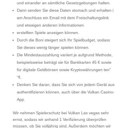
und einander an sämtliche Gesetzgebungen halten.
Dann senden Sie diese Daten stomach und erhalten i
am Anschluss ein Email mit dem Freischaltungslink
und etwaigen anderen Informationen.
erstellten Spiele anzeigen können.
Durch die Boni steigert sich Ihr Spielbudget, sodass
Sie dieses wenig länger spielen können.
Die Mindestauszahlung variiert je aufgrund Methode,
beispielsweise beträgt sie für Bankkarten 45 € sowie
für digitale Geldbörsen sowie Kryptowährungen ten”
“€.
Denken Sie daran, dass Sie sich von jedem Gerät aus
authentifizieren können, auch über die Vulkan Casino-
App.
Wir nehmen Spielerschutz bei Vulkan Las vegas sehr
ernst, sodass wir anhand 1 Verifizierung überprüfen
müssen, ob Sie volljährig sind. Außerdem möchten wir