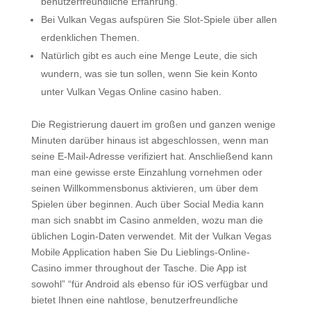
benutzerfreundliche Erfahrung.
Bei Vulkan Vegas aufspüren Sie Slot-Spiele über allen
erdenklichen Themen.
Natürlich gibt es auch eine Menge Leute, die sich
wundern, was sie tun sollen, wenn Sie kein Konto
unter Vulkan Vegas Online casino haben.
Die Registrierung dauert im großen und ganzen wenige
Minuten darüber hinaus ist abgeschlossen, wenn man
seine E-Mail-Adresse verifiziert hat. Anschließend kann
man eine gewisse erste Einzahlung vornehmen oder
seinen Willkommensbonus aktivieren, um über dem
Spielen über beginnen. Auch über Social Media kann
man sich snabbt im Casino anmelden, wozu man die
üblichen Login-Daten verwendet. Mit der Vulkan Vegas
Mobile Application haben Sie Du Lieblings-Online-
Casino immer throughout der Tasche. Die App ist
sowohl” “für Android als ebenso für iOS verfügbar und
bietet Ihnen eine nahtlose, benutzerfreundliche