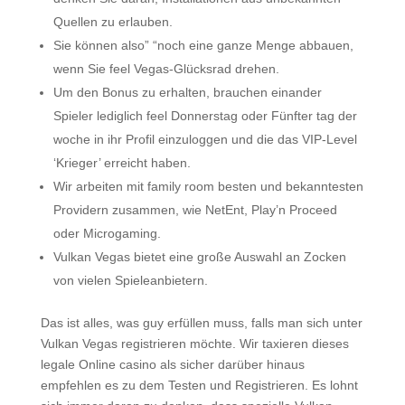
Quellen zu erlauben.
Sie können also” “noch eine ganze Menge abbauen,
wenn Sie feel Vegas-Glücksrad drehen.
Um den Bonus zu erhalten, brauchen einander
Spieler lediglich feel Donnerstag oder Fünfter tag der
woche in ihr Profil einzuloggen und die das VIP-Level
‘Krieger’ erreicht haben.
Wir arbeiten mit family room besten und bekanntesten
Providern zusammen, wie NetEnt, Play’n Proceed
oder Microgaming.
Vulkan Vegas bietet eine große Auswahl an Zocken
von vielen Spieleanbietern.
Das ist alles, was guy erfüllen muss, falls man sich unter
Vulkan Vegas registrieren möchte. Wir taxieren dieses
legale Online casino als sicher darüber hinaus
empfehlen es zu dem Testen und Registrieren. Es lohnt