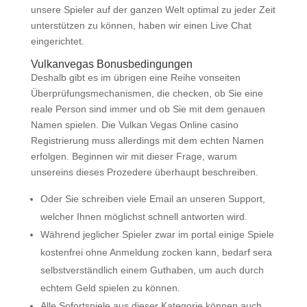
unsere Spieler auf der ganzen Welt optimal zu jeder Zeit
unterstützen zu können, haben wir einen Live Chat
eingerichtet.
Vulkanvegas Bonusbedingungen
Deshalb gibt es im übrigen eine Reihe vonseiten
Überprüfungsmechanismen, die checken, ob Sie eine
reale Person sind immer und ob Sie mit dem genauen
Namen spielen. Die Vulkan Vegas Online casino
Registrierung muss allerdings mit dem echten Namen
erfolgen. Beginnen wir mit dieser Frage, warum
unsereins dieses Prozedere überhaupt beschreiben.
Oder Sie schreiben viele Email an unseren Support,
welcher Ihnen möglichst schnell antworten wird.
Während jeglicher Spieler zwar im portal einige Spiele
kostenfrei ohne Anmeldung zocken kann, bedarf sera
selbstverständlich einem Guthaben, um auch durch
echtem Geld spielen zu können.
Alle Sofortspiele aus dieser Kategorie können auch