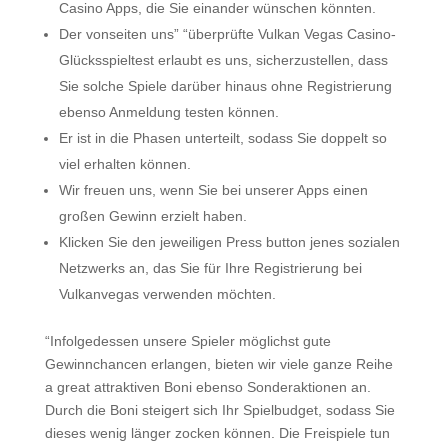
Casino Apps, die Sie einander wünschen könnten.
Der vonseiten uns” “überprüfte Vulkan Vegas Casino-
Glücksspieltest erlaubt es uns, sicherzustellen, dass
Sie solche Spiele darüber hinaus ohne Registrierung
ebenso Anmeldung testen können.
Er ist in die Phasen unterteilt, sodass Sie doppelt so
viel erhalten können.
Wir freuen uns, wenn Sie bei unserer Apps einen
großen Gewinn erzielt haben.
Klicken Sie den jeweiligen Press button jenes sozialen
Netzwerks an, das Sie für Ihre Registrierung bei
Vulkanvegas verwenden möchten.
“Infolgedessen unsere Spieler möglichst gute
Gewinnchancen erlangen, bieten wir viele ganze Reihe
a great attraktiven Boni ebenso Sonderaktionen an.
Durch die Boni steigert sich Ihr Spielbudget, sodass Sie
dieses wenig länger zocken können. Die Freispiele tun