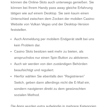
können die Online-Slots auch unterwegs genießen. Sie
können bei Ihrem Handy pass away gleiche Erfahrung
tätigen wie auf einem Desktop. Sie sein kaum einen
Unterschied zwischen dem Zocken der mobilen Casino-
Website von Vulkan Vegas und der Desktop-Version
feststellen.
Auch Anmeldung per mobilem Endgerät stellt bei uns
kein Problem dar.
Casino Slots besitzen weit mehr zu bieten, als
anspruchslos nur einen Spin-Button zu aktivieren.
Auch wir werden von den zuständigen Behörden
beaufsichtigt und reguliert.
Hierfür wählen Sie ebenfalls den “Registrieren”
Switch, geben dann allerdings nicht die E-Mail ein,
sondern navigieren direkt zu dem gewünschten
sozialen Method.
Die Apps wurden extra aufwändig in mehrere Kategorien