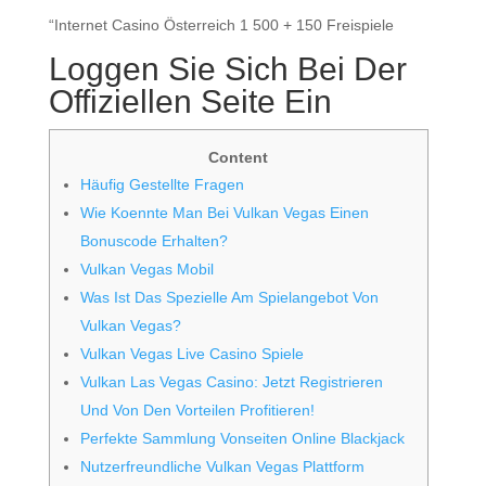
“Internet Casino Österreich 1 500 + 150 Freispiele
Loggen Sie Sich Bei Der
Offiziellen Seite Ein
Content
Häufig Gestellte Fragen
Wie Koennte Man Bei Vulkan Vegas Einen
Bonuscode Erhalten?
Vulkan Vegas Mobil
Was Ist Das Spezielle Am Spielangebot Von
Vulkan Vegas?
Vulkan Vegas Live Casino Spiele
Vulkan Las Vegas Casino: Jetzt Registrieren
Und Von Den Vorteilen Profitieren!
Perfekte Sammlung Vonseiten Online Blackjack
Nutzerfreundliche Vulkan Vegas Plattform