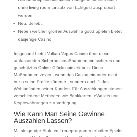
ohne living room Einsatz von Echtgeld ausprobiert
werden.
Neu, Beliebt,
Neben welcher großen Auswahl a good Spielen bietet
dasjenige Casino
Insgesamt bietet Vulkan Vegas Casino über diese
umfassenden Sicherheitsmaßnahmen ein sicheres und
geschütztes Online-Glücksspielerlebnis. Diese
Maßnahmen zeigen, wenn das Casino einander nicht
nur o seine Profite kümmert, sondern auch 1 das
Wohlbefinden seiner Kunden. Für Auszahlungen stehen
verschiedene Methoden wie Bankkarten, eWallets und
Kryptowährungen zur Verfügung.
Wie Kann Man Seine Gewinne
Auszahlen Lassen?
Mit steigender Stufe im Treueprogramm erhalten Spieler