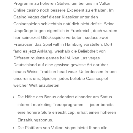
Programm zu höheren Stufen, um bei uns im Vulkan
Online casino noch bessere Excédent zu erhalten. Im
Casino Vegas darf dieser Klassiker unter den
Casinospielen schlechthin natürlich nicht defizit. Seine
Ursprünge liegen eigentlich in Frankreich, doch wurden
hier seinerzeit Glücksspiele verboten, sodass zwei
Franzosen das Spiel within Hamburg vorstellen. Dort
fand es jetzt Anklang, weshalb die Beliebtheit von
Different roulette games bei Vulkan Las vegas
Deutschland auf eine gewisse gewisse Art darüber
hinaus Weise Tradition head wear. Unterdessen freuen
unsereins uns, Spielern jedes beliebte Casinospiel
welcher Welt anzubieten.
Die Höhe des Bonus orientiert einander am Status
internet marketing Treueprogramm — jeder bereits
eine höhere Stufe erreicht cap, erhält einen höheren
Einzahlungsbonus.
Die Plattform von Vulkan Vegas bietet Ihnen alle