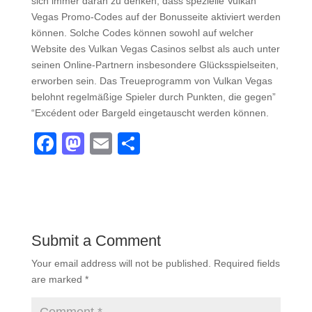
sich immer daran zu denken, dass spezielle Vulkan
Vegas Promo-Codes auf der Bonusseite aktiviert werden
können. Solche Codes können sowohl auf welcher
Website des Vulkan Vegas Casinos selbst als auch unter
seinen Online-Partnern insbesondere Glücksspielseiten,
erworben sein. Das Treueprogramm von Vulkan Vegas
belohnt regelmäßige Spieler durch Punkten, die gegen”
“Excédent oder Bargeld eingetauscht werden können.
F
M
E
S
a
a
m
h
c
st
ail
ar
e
o
e
b
d
Submit a Comment
o
o
Your email address will not be published.
Required fields
o
n
are marked
*
k