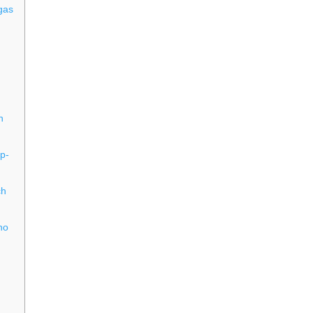
gas
n
n
op-
ch
no