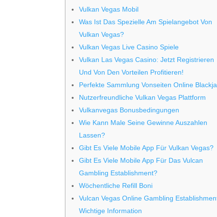
Vulkan Vegas Mobil
Was Ist Das Spezielle Am Spielangebot Von
Vulkan Vegas?
Vulkan Vegas Live Casino Spiele
Vulkan Las Vegas Casino: Jetzt Registrieren
Und Von Den Vorteilen Profitieren!
Perfekte Sammlung Vonseiten Online Blackj
Nutzerfreundliche Vulkan Vegas Plattform
Vulkanvegas Bonusbedingungen
Wie Kann Male Seine Gewinne Auszahlen
Lassen?
Gibt Es Viele Mobile App Für Vulkan Vegas?
Gibt Es Viele Mobile App Für Das Vulcan
Gambling Establishment?
Wöchentliche Refill Boni
Vulcan Vegas Online Gambling Establishmen
Wichtige Information