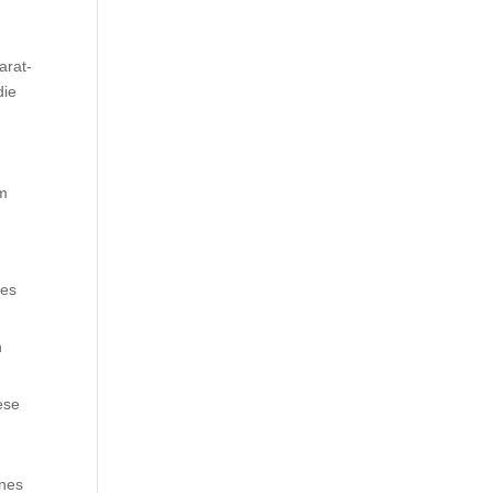
arat-
die
em
tes
n
ese
ines