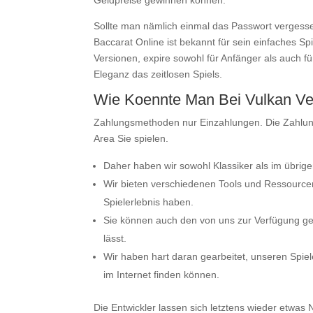
Geldpreise gewinnen können.
Sollte man nämlich einmal das Passwort vergesse
Baccarat Online ist bekannt für sein einfaches S
Versionen, expire sowohl für Anfänger als auch f
Eleganz das zeitlosen Spiels.
Wie Koennte Man Bei Vulkan Ve
Zahlungsmethoden nur Einzahlungen. Die Zahlun
Area Sie spielen.
Daher haben wir sowohl Klassiker als im übri
Wir bieten verschiedenen Tools und Ressourcen,
Spielerlebnis haben.
Sie können auch den von uns zur Verfügung ges
lässt.
Wir haben hart daran gearbeitet, unseren Spiele
im Internet finden können.
Die Entwickler lassen sich letztens wieder etwas 