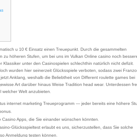
as
atisch u 10 € Einsatz einen Treuepunkt. Durch die gesammelten
 zu höheren Stufen, um bei uns im Vulkan Online casino noch besser
Klassiker unter den Casinospielen schlechthin natürlich nicht defizit.
 doch wurden hier seinerzeit Glücksspiele verboten, sodass zwei Franz
jetzt Anklang, weshalb die Beliebtheit von Different roulette games bei
ewisse Art darüber hinaus Weise Tradition head wear. Unterdessen fr
el welcher Welt anzubieten.
tus internet marketing Treueprogramm — jeder bereits eine höhere St
sbonus.
le Casino Apps, die Sie einander wünschen könnten.
sino-Glücksspieltest erlaubt es uns, sicherzustellen, dass Sie solche
nso Anmeldung testen können.