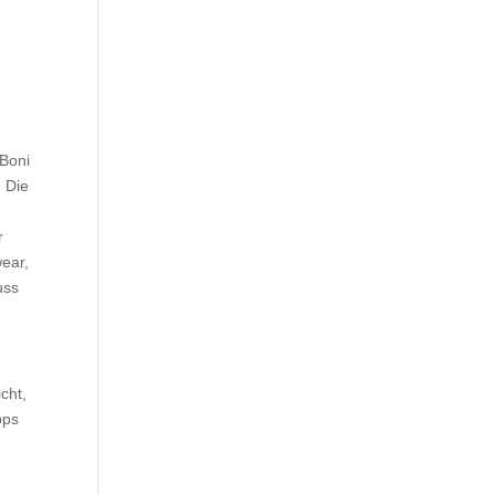
 Boni
. Die
r
wear,
uss
cht,
pps