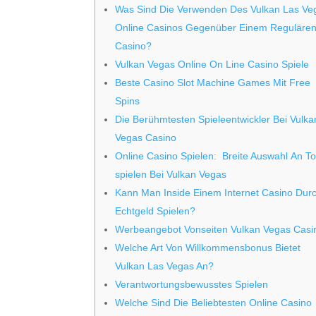
Was Sind Die Verwenden Des Vulkan Las Ve
Online Casinos Gegenüber Einem Reguläre
Casino?
Vulkan Vegas Online On Line Casino Spiele
Beste Casino Slot Machine Games Mit Free
Spins
Die Berühmtesten Spieleentwickler Bei Vulka
Vegas Casino
Online Casino Spielen: Breite Auswahl An T
spielen Bei Vulkan Vegas
Kann Man Inside Einem Internet Casino Dur
Echtgeld Spielen?
Werbeangebot Vonseiten Vulkan Vegas Casi
Welche Art Von Willkommensbonus Bietet
Vulkan Las Vegas An?
Verantwortungsbewusstes Spielen
Welche Sind Die Beliebtesten Online Casino