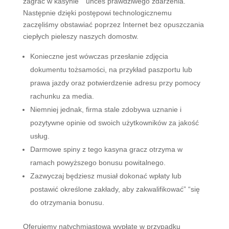
zagrać w kasynie” “unces prawdziwego zdarzenia.
Następnie dzięki postępowi technologicznemu
zaczęliśmy obstawiać poprzez Internet bez opuszczania
ciepłych pieleszy naszych domostw.
Konieczne jest wówczas przesłanie zdjęcia
dokumentu tożsamości, na przykład paszportu lub
prawa jazdy oraz potwierdzenie adresu przy pomocy
rachunku za media.
Niemniej jednak, firma stale zdobywa uznanie i
pozytywne opinie od swoich użytkowników za jakość
usług.
Darmowe spiny z tego kasyna gracz otrzyma w
ramach powyższego bonusu powitalnego.
Zazwyczaj będziesz musiał dokonać wpłaty lub
postawić określone zakłady, aby zakwalifikować” “się
do otrzymania bonusu.
Oferujemy natychmiastową wypłatę w przypadku