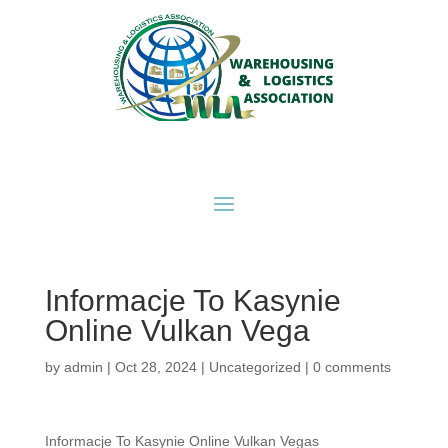
Informacje To Kasynie
Online Vulkan Vega
by
admin
|
Oct 28, 2024
|
Uncategorized
|
0 comments
Informacje To Kasynie Online Vulkan Vegas