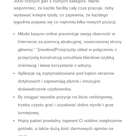
3000 różnych gier z różnych kategorii. Warto
wspomnieć, że każde facility cały czas pracuje, żeby
wydawać kolejne tytuły, co zapewnia, że każdego
tygodnia pojawia się co najmniej kilka nowych pozycji.
Młode kasyno online prezentuje swoją obecność w
Internecie za pomocą atrakcyjnej, nowoczesnej strony
głównej.” “[newline]Przejrzysty układ w połączeniu z
przejrzystą konstrukcją umożliwia klientowi szybką
orientację i łatwe korzystanie z witryny.
Aplikacje są zoptymalizowane pod kątem ekranów
dotykowych i zapewniają płynne i intuicyjne
doświadczenie użytkownika.
By osiągać wysokie pozycje na liście rankingowej,
trzeba często grać i uzyskiwać dobre wyniki t grze
turniejowej.
Hojny pakiet powitalny zapewni Ci solidne zwiększenie
gotówki, a także dużą ilość darmowych spinów na