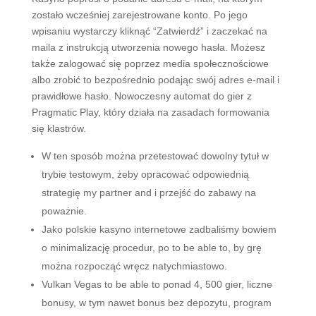
zostało wcześniej zarejestrowane konto. Po jego
wpisaniu wystarczy kliknąć “Zatwierdź” i zaczekać na
maila z instrukcją utworzenia nowego hasła. Możesz
także zalogować się poprzez media społecznościowe
albo zrobić to bezpośrednio podając swój adres e-mail i
prawidłowe hasło. Nowoczesny automat do gier z
Pragmatic Play, który działa na zasadach formowania
się klastrów.
W ten sposób można przetestować dowolny tytuł w
trybie testowym, żeby opracować odpowiednią
strategię my partner and i przejść do zabawy na
poważnie.
Jako polskie kasyno internetowe zadbaliśmy bowiem
o minimalizację procedur, po to be able to, by grę
można rozpocząć wręcz natychmiastowo.
Vulkan Vegas to be able to ponad 4, 500 gier, liczne
bonusy, w tym nawet bonus bez depozytu, program