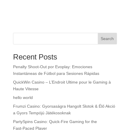
Search
Recent Posts
Penalty Shoot‑Out por Evoplay: Emociones
Instantáneas de Fútbol para Sesiones Rápidas
QuickWin Casino – L’Endroit Ultime pour le Gaming à
Haute Vitesse
hello world
Frumzi Casino: Gyorsaságra Hangolt Slotok & Élő Akció
a Gyors Tempójú Játékosoknak
PartySpins Casino: Quick‑Fire Gaming for the
Fast‑Paced Player