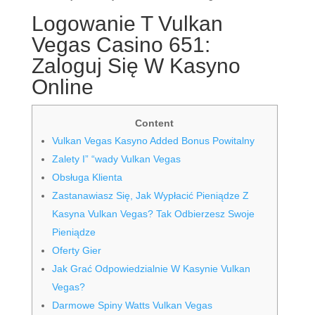
Logowanie T Vulkan
Vegas Casino 651:
Zaloguj Się W Kasyno
Online
Content
Vulkan Vegas Kasyno Added Bonus Powitalny
Zalety I” “wady Vulkan Vegas
Obsługa Klienta
Zastanawiasz Się, Jak Wypłacić Pieniądze Z
Kasyna Vulkan Vegas? Tak Odbierzesz Swoje
Pieniądze
Oferty Gier
Jak Grać Odpowiedzialnie W Kasynie Vulkan
Vegas?
Darmowe Spiny Watts Vulkan Vegas