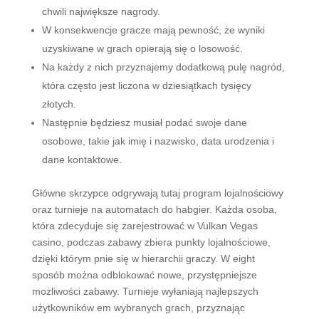
chwili największe nagrody.
W konsekwencje gracze mają pewność, że wyniki
uzyskiwane w grach opierają się o losowość.
Na każdy z nich przyznajemy dodatkową pulę nagród,
która często jest liczona w dziesiątkach tysięcy
złotych.
Następnie będziesz musiał podać swoje dane
osobowe, takie jak imię i nazwisko, data urodzenia i
dane kontaktowe.
Główne skrzypce odgrywają tutaj program lojalnościowy
oraz turnieje na automatach do habgier. Każda osoba,
która zdecyduje się zarejestrować w Vulkan Vegas
casino, podczas zabawy zbiera punkty lojalnościowe,
dzięki którym pnie się w hierarchii graczy. W eight
sposób można odblokować nowe, przystępniejsze
możliwości zabawy. Turnieje wyłaniają najlepszych
użytkowników em wybranych grach, przyznając