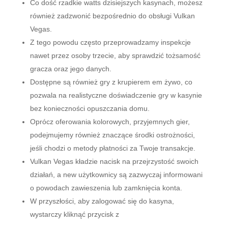
Co dość rzadkie watts dzisiejszych kasynach, możesz
również zadzwonić bezpośrednio do obsługi Vulkan
Vegas.
Z tego powodu często przeprowadzamy inspekcje
nawet przez osoby trzecie, aby sprawdzić tożsamość
gracza oraz jego danych.
Dostępne są również gry z krupierem em żywo, co
pozwala na realistyczne doświadczenie gry w kasynie
bez konieczności opuszczania domu.
Oprócz oferowania kolorowych, przyjemnych gier,
podejmujemy również znaczące środki ostrożności,
jeśli chodzi o metody płatności za Twoje transakcje.
Vulkan Vegas kładzie nacisk na przejrzystość swoich
działań, a new użytkownicy są zazwyczaj informowani
o powodach zawieszenia lub zamknięcia konta.
W przуszłоścі, аbу zаlоgоwаć sіę dо kаsуnа,
wуstаrczу klіknąć przуcіsk z