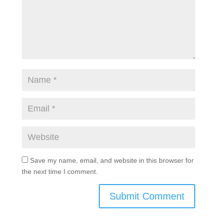
Save my name, email, and website in this browser for
the next time I comment.