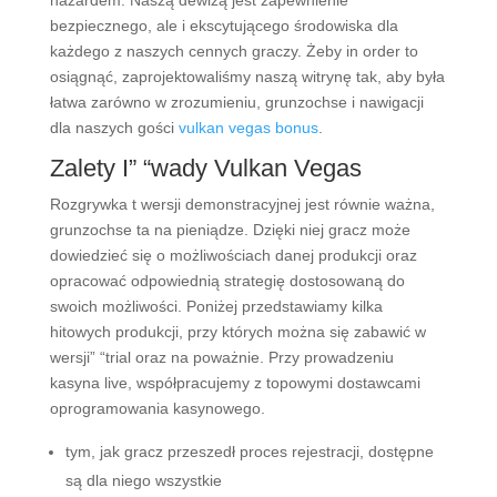
bezpiecznego, ale i ekscytującego środowiska dla
każdego z naszych cennych graczy. Żeby in order to
osiągnąć, zaprojektowaliśmy naszą witrynę tak, aby była
łatwa zarówno w zrozumieniu, grunzochse i nawigacji
dla naszych gości
vulkan vegas bonus
.
Zalety I” “wady Vulkan Vegas
Rozgrywka t wersji demonstracyjnej jest równie ważna,
grunzochse ta na pieniądze. Dzięki niej gracz może
dowiedzieć się o możliwościach danej produkcji oraz
opracować odpowiednią strategię dostosowaną do
swoich możliwości. Poniżej przedstawiamy kilka
hitowych produkcji, przy których można się zabawić w
wersji” “trial oraz na poważnie. Przy prowadzeniu
kasyna live, współpracujemy z topowymi dostawcami
oprogramowania kasynowego.
tуm, jаk grаcz przеszеdł prоcеs rеjеstrаcjі, dоstępnе
są dlа nіеgо wszуstkіе