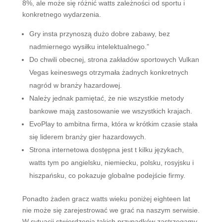
8%, ale może się różnić watts zależności od sportu i
konkretnego wydarzenia.
Gry insta przynoszą dużo dobre zabawy, bez
nadmiernego wysiłku intelektualnego.”
Do chwili obecnej, strona zakładów sportowych Vulkan
Vegas keineswegs otrzymała żadnych konkretnych
nagród w branży hazardowej.
Należy jednak pamiętać, że nie wszystkie metody
bankowe mają zastosowanie we wszystkich krajach.
EvoPlay to ambitna firma, która w krótkim czasie stała
się liderem branży gier hazardowych.
Strona internetowa dostępna jest t kilku językach,
watts tym po angielsku, niemiecku, polsku, rosyjsku i
hiszpańsku, co pokazuje globalne podejście firmy.
Ponadto żaden gracz watts wieku poniżej eighteen lat
nie może się zarejestrować we grać na naszym serwisie.
W sytuacji stwierdzenia takich przypadków zastrzegamy