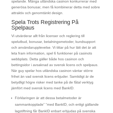
spelande. Många utländska casinon konkurrerar med
generösa bonusar, men få kombinerar detta med sobre
attraktiv och genomtänkt design.
Spela Trots Registrering På
Spelpaus
Vi utvärderar allt från licenser och reglering till
spelutbud, bonusar, betalningsmetoder, kundsupport
och användarupplevelse. Vi tittar på hur lätt det är att
leta fram information, spel 6 funktioner på casinots
webbplats. Detta gäller både hos casinon och
bettingsidor i avsaknad av svensk licens och spelpaus.
När guy spelar hos utländska casinon väntar större
frihet än vad svensk licens erbjuder. Samtidigt är de
betydligt högre risker med tanke på de fåtal verktyg
jämfört med svensk licens med BankID.
Förklaringen är att dessa betalmetoder är
sammankopplade” “med BankID, och enligt gällande
lagstiftning får BankID enbart erbjudas på svenska