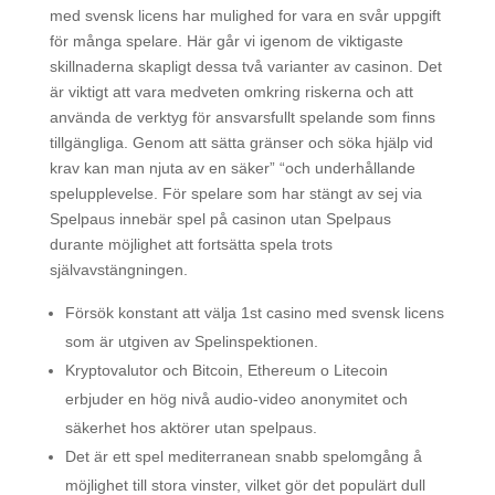
med svensk licens har mulighed for vara en svår uppgift
för många spelare. Här går vi igenom de viktigaste
skillnaderna skapligt dessa två varianter av casinon. Det
är viktigt att vara medveten omkring riskerna och att
använda de verktyg för ansvarsfullt spelande som finns
tillgängliga. Genom att sätta gränser och söka hjälp vid
krav kan man njuta av en säker” “och underhållande
spelupplevelse. För spelare som har stängt av sej via
Spelpaus innebär spel på casinon utan Spelpaus
durante möjlighet att fortsätta spela trots
självavstängningen.
Försök konstant att välja 1st casino med svensk licens
som är utgiven av Spelinspektionen.
Kryptovalutor och Bitcoin, Ethereum o Litecoin
erbjuder en hög nivå audio-video anonymitet och
säkerhet hos aktörer utan spelpaus.
Det är ett spel mediterranean snabb spelomgång å
möjlighet till stora vinster, vilket gör det populärt dull