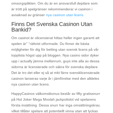
omsorgsplikten. Om du är en ansvarsfull depilare som
är trött på spelgränser rekommenderar vi casinon i
avsaknad av gränser
nya casinon utan licens
.
Finns Det Svenska Casinon Utan
Bankid?
Om casinot är olicensierat hittas heller ingen garanti att
spelen är” “rättvist utformade. Du finner de bästa
möjligheter för dig för betting utan svensk licens på vår
topplista högst upp på bloggen. Nya casino sidor dyker
upp i actually jämna mellanrum, guys inte alla av dessa
sidorna är licensierade och säkra för svenska depilare.
Det är tro det eller ej så at mkt färre svensklicensierade
casinon lanseras varje år i jämförelse med den alldeles
nya casinon utan licens.
HappyCasinos välkomstbonus består av fifty gratissnurr
på Hot Joker Mega Moolah jackpottslot vid spelarens
första insättning. Dessa snurr har inga omsättningskrav,
vilket tillåter spelare att potentiellt vinna utan att lyckas