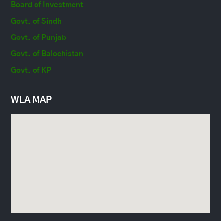
Board of Investment
Govt. of Sindh
Govt. of Punjab
Govt. of Balochistan
Govt. of KP
WLA MAP