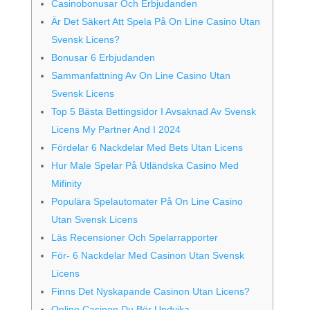
Casinobonusar Och Erbjudanden
Är Det Säkert Att Spela På On Line Casino Utan
Svensk Licens?
Bonusar 6 Erbjudanden
Sammanfattning Av On Line Casino Utan
Svensk Licens
Top 5 Bästa Bettingsidor I Avsaknad Av Svensk
Licens My Partner And I 2024
Fördelar 6 Nackdelar Med Bets Utan Licens
Hur Male Spelar På Utländska Casino Med
Mifinity
Populära Spelautomater På On Line Casino
Utan Svensk Licens
Läs Recensioner Och Spelarrapporter
För- 6 Nackdelar Med Casinon Utan Svensk
Licens
Finns Det Nyskapande Casinon Utan Licens?
Online Casinon Du Bör Undvika