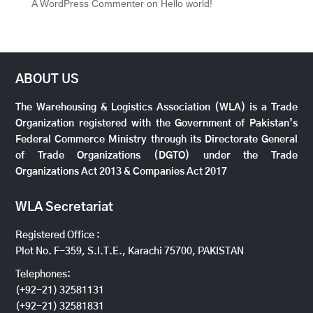
A WordPress Commenter
on
Hello world!
ABOUT US
The Warehousing & Logistics Association (WLA) is a Trade
Organization registered with the Government of Pakistan’s
Federal Commerce Ministry through its Directorate General
of Trade Organizations (DGTO) under the Trade
Organizations Act 2013 & Companies Act 2017
WLA Secretariat
Registered Office :
Plot No. F-359, S.I.T.E., Karachi 75700, PAKISTAN
Telephones:
(+92-21) 32581131
(+92-21) 32581831