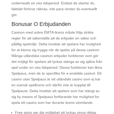
underneath en viss tidsperiod. Endast de slantar du
faktiskt förlorar räknas, inte para vinster du eventuellt
gör.
Bonusar O Erbjudanden
Casinon med sobre EMTA-licens måste följa strikta
regler för att säkerställa att de erbjuder en säker och
pålitlig spelmiljö. Detta innebär att spelare har mulighed
for at känna sig trygga när de spelar på dessa casinon.
Många utländska casinon erbjuder funktioner som gör
det möjligt för spelare att lyckas stänga av sig själva från
spel under en viss tidsperiod. Dessa funktioner kan likna
Spelpaus, men de är specifika för e enskilda casinot. Ett
casino utan Spelpaus är ett utländskt casino som ej har
en svensk spellicens och därför inte är kopplat till
Spelpaust. Detta innebär att spelare som har stängt av
sig by means of Spelpaus fortfarande har mulighed for
spela ett casino som har durante licens utomlands.
Free spins ger dig möjlighet att lyckas vinna riktiga