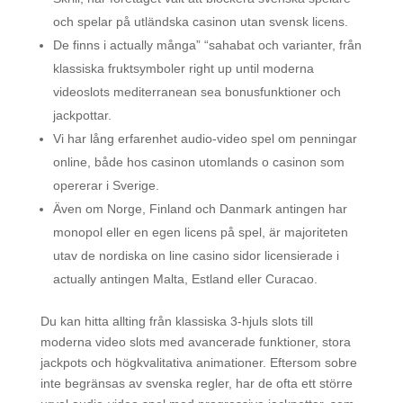
och spelar på utländska casinon utan svensk licens.
De finns i actually många” “sahabat och varianter, från
klassiska fruktsymboler right up until moderna
videoslots mediterranean sea bonusfunktioner och
jackpottar.
Vi har lång erfarenhet audio-video spel om penningar
online, både hos casinon utomlands o casinon som
opererar i Sverige.
Även om Norge, Finland och Danmark antingen har
monopol eller en egen licens på spel, är majoriteten
utav de nordiska on line casino sidor licensierade i
actually antingen Malta, Estland eller Curacao.
Du kan hitta allting från klassiska 3-hjuls slots till
moderna video slots med avancerade funktioner, stora
jackpots och högkvalitativa animationer. Eftersom sobre
inte begränsas av svenska regler, har de ofta ett större