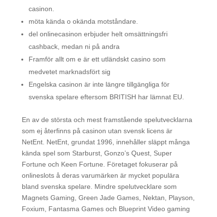
casinon.
möta kända o okända motståndare.
del onlinecasinon erbjuder helt omsättningsfri
cashback, medan ni på andra
Framför allt om e är ett utländskt casino som
medvetet marknadsfört sig
Engelska casinon är inte längre tillgängliga för
svenska spelare eftersom BRITISH har lämnat EU.
En av de största och mest framstående spelutvecklarna
som ej återfinns på casinon utan svensk licens är
NetEnt. NetEnt, grundat 1996, innehåller släppt många
kända spel som Starburst, Gonzo’s Quest, Super
Fortune och Keen Fortune. Företaget fokuserar på
onlineslots å deras varumärken är mycket populära
bland svenska spelare. Mindre spelutvecklare som
Magnets Gaming, Green Jade Games, Nektan, Playson,
Foxium, Fantasma Games och Blueprint Video gaming