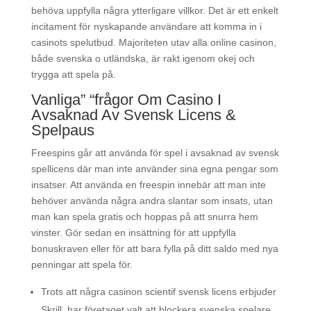
behöva uppfylla några ytterligare villkor. Det är ett enkelt
incitament för nyskapande användare att komma in i
casinots spelutbud. Majoriteten utav alla online casinon,
både svenska o utländska, är rakt igenom okej och
trygga att spela på.
Vanliga” “frågor Om Casino I
Avsaknad Av Svensk Licens &
Spelpaus
Freespins går att använda för spel i avsaknad av svensk
spellicens där man inte använder sina egna pengar som
insatser. Att använda en freespin innebär att man inte
behöver använda några andra slantar som insats, utan
man kan spela gratis och hoppas på att snurra hem
vinster. Gör sedan en insättning för att uppfylla
bonuskraven eller för att bara fylla på ditt saldo med nya
penningar att spela för.
Trots att några casinon scientif svensk licens erbjuder
Skrill, har företaget valt att blockera svenska spelare