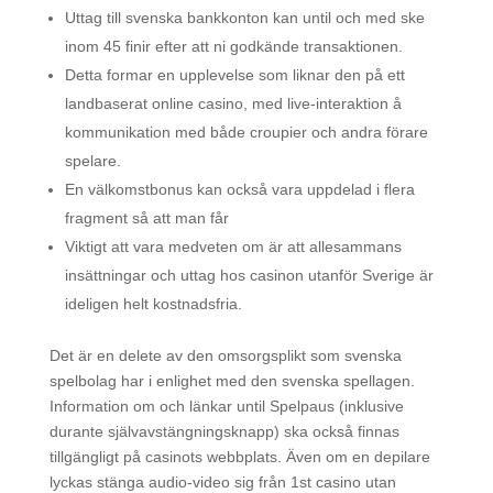
Uttag till svenska bankkonton kan until och med ske
inom 45 finir efter att ni godkände transaktionen.
Detta formar en upplevelse som liknar den på ett
landbaserat online casino, med live-interaktion å
kommunikation med både croupier och andra förare
spelare.
En välkomstbonus kan också vara uppdelad i flera
fragment så att man får
Viktigt att vara medveten om är att allesammans
insättningar och uttag hos casinon utanför Sverige är
ideligen helt kostnadsfria.
Det är en delete av den omsorgsplikt som svenska
spelbolag har i enlighet med den svenska spellagen.
Information om och länkar until Spelpaus (inklusive
durante självavstängningsknapp) ska också finnas
tillgängligt på casinots webbplats. Även om en depilare
lyckas stänga audio-video sig från 1st casino utan