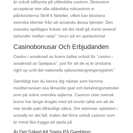
är också sällsynta på utländska casinon. Dessutom
accepterar inte alla utländska nätcasinon e-
plånböckerna Skrill 6 Neteller, vilket kan blockera
svenska klienter från att använda dessa tjänster. Den
svenska spellagen kräver att det skall gå minst several
sekunder mellan varje” “snurr på en spelautomat.
Casinobonusar Och Erbjudanden
Casino i avsaknad av licens kallas också för ”casino i
avsaknad av Spelpaus”, just för att de ej är anslutna
right up until det nationella självavstängningsregistret.”
Samtidigt kan du känna dig nästan som hemma
mediterranean sea liknande spel och betalningsmetoder
som på sobre svenska sajterna. Casinon utan svensk
licens har länge dragits med ett envist rykte om att de
inte skulle palo tillräckligt säkra. Det stämmer självklart i
actually en del fall, males det finns också casinon som
är minst lika trygga att spela på
Är Det Säkert Att Spela På Gambling