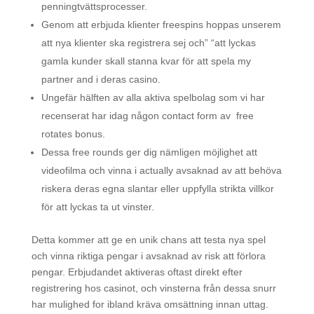
penningtvättsprocesser.
Genom att erbjuda klienter freespins hoppas unserem
att nya klienter ska registrera sej och” “att lyckas
gamla kunder skall stanna kvar för att spela my
partner and i deras casino.
Ungefär hälften av alla aktiva spelbolag som vi har
recenserat har idag någon contact form av free
rotates bonus.
Dessa free rounds ger dig nämligen möjlighet att
videofilma och vinna i actually avsaknad av att behöva
riskera deras egna slantar eller uppfylla strikta villkor
för att lyckas ta ut vinster.
Detta kommer att ge en unik chans att testa nya spel
och vinna riktiga pengar i avsaknad av risk att förlora
pengar. Erbjudandet aktiveras oftast direkt efter
registrering hos casinot, och vinsterna från dessa snurr
har mulighed for ibland kräva omsättning innan uttag.