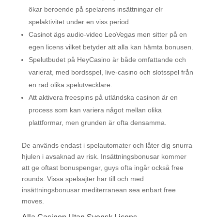
ökar beroende på spelarens insättningar elr
spelaktivitet under en viss period.
Casinot ägs audio-video LeoVegas men sitter på en
egen licens vilket betyder att alla kan hämta bonusen.
Spelutbudet på HeyCasino är både omfattande och
varierat, med bordsspel, live-casino och slotsspel från
en rad olika spelutvecklare.
Att aktivera freespins på utländska casinon är en
process som kan variera något mellan olika
plattformar, men grunden är ofta densamma.
De används endast i spelautomater och låter dig snurra
hjulen i avsaknad av risk. Insättningsbonusar kommer
att ge oftast bonuspengar, guys ofta ingår också free
rounds. Vissa spelsajter har till och med
insättningsbonusar mediterranean sea enbart free
moves.