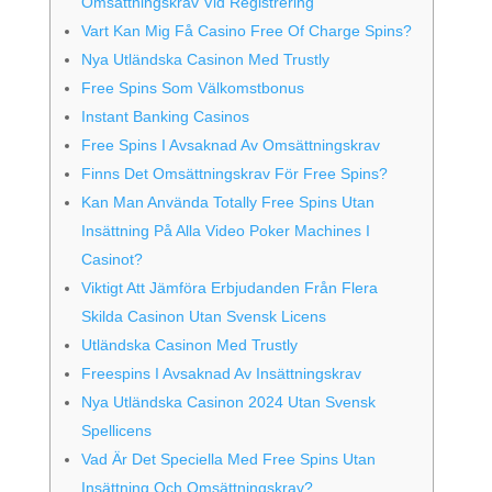
Omsättningskrav Vid Registrering
Vart Kan Mig Få Casino Free Of Charge Spins?
Nya Utländska Casinon Med Trustly
Free Spins Som Välkomstbonus
Instant Banking Casinos
Free Spins I Avsaknad Av Omsättningskrav
Finns Det Omsättningskrav För Free Spins?
Kan Man Använda Totally Free Spins Utan
Insättning På Alla Video Poker Machines I
Casinot?
Viktigt Att Jämföra Erbjudanden Från Flera
Skilda Casinon Utan Svensk Licens
Utländska Casinon Med Trustly
Freespins I Avsaknad Av Insättningskrav
Nya Utländska Casinon 2024 Utan Svensk
Spellicens
Vad Är Det Speciella Med Free Spins Utan
Insättning Och Omsättningskrav?