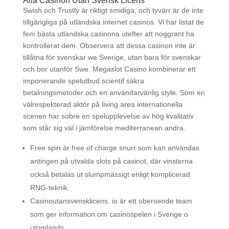
Alla Casinon Utan Svensk Licens
Swish och Trustly är riktigt smidiga, och tyvärr är de inte
tillgängliga på utländska internet casinos. Vi har listat de
fem bästa utländska casinona utefter att noggrant ha
kontrollerat dem. Observera att dessa casinon inte är
tillåtna för svenskar we Sverige, utan bara för svenskar
och bor utanför Swe. Megaslot Casino kombinerar ett
imponerande spelutbud scientif säkra
betalningsmetoder och en användarvänlig style. Som en
välrespekterad aktör på living area internationella
scenen har sobre en spelupplevelse av hög kvalitativ
som står sig väl i jämförelse mediterranean andra.
Free spin är free of charge snurr som kan användas
antingen på utvalda slots på casinot, där vinsterna
också betalas ut slumpmässigt enligt komplicerad
RNG-teknik.
Casinoutansvensklicens. io är ett oberoende team
som ger information om casinospelen i Sverige o
utomlands.