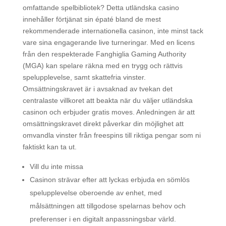
omfattande spelbibliotek? Detta utländska casino
innehåller förtjänat sin épaté bland de mest
rekommenderade internationella casinon, inte minst tack
vare sina engagerande live turneringar. Med en licens
från den respekterade Fanghiglia Gaming Authority
(MGA) kan spelare räkna med en trygg och rättvis
spelupplevelse, samt skattefria vinster.
Omsättningskravet är i avsaknad av tvekan det
centralaste villkoret att beakta när du väljer utländska
casinon och erbjuder gratis moves. Anledningen är att
omsättningskravet direkt påverkar din möjlighet att
omvandla vinster från freespins till riktiga pengar som ni
faktiskt kan ta ut.
Vill du inte missa
Casinon strävar efter att lyckas erbjuda en sömlös
spelupplevelse oberoende av enhet, med
målsättningen att tillgodose spelarnas behov och
preferenser i en digitalt anpassningsbar värld.