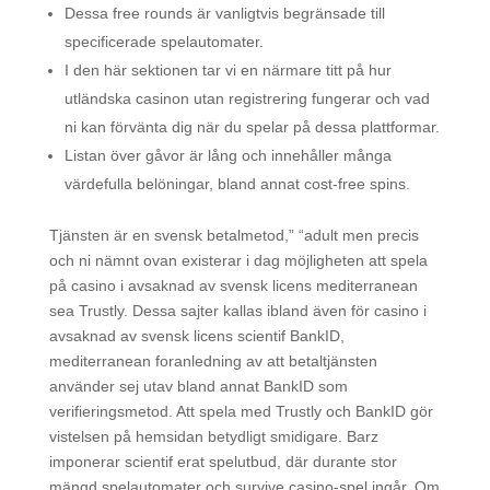
Dessa free rounds är vanligtvis begränsade till
specificerade spelautomater.
I den här sektionen tar vi en närmare titt på hur
utländska casinon utan registrering fungerar och vad
ni kan förvänta dig när du spelar på dessa plattformar.
Listan över gåvor är lång och innehåller många
värdefulla belöningar, bland annat cost-free spins.
Tjänsten är en svensk betalmetod,” “adult men precis
och ni nämnt ovan existerar i dag möjligheten att spela
på casino i avsaknad av svensk licens mediterranean
sea Trustly. Dessa sajter kallas ibland även för casino i
avsaknad av svensk licens scientif BankID,
mediterranean foranledning av att betaltjänsten
använder sej utav bland annat BankID som
verifieringsmetod. Att spela med Trustly och BankID gör
vistelsen på hemsidan betydligt smidigare. Barz
imponerar scientif erat spelutbud, där durante stor
mängd spelautomater och survive casino-spel ingår. Om