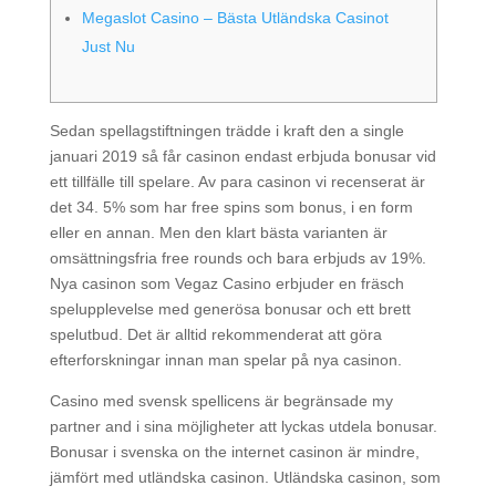
Megaslot Casino – Bästa Utländska Casinot
Just Nu
Sedan spellagstiftningen trädde i kraft den a single
januari 2019 så får casinon endast erbjuda bonusar vid
ett tillfälle till spelare. Av para casinon vi recenserat är
det 34. 5% som har free spins som bonus, i en form
eller en annan. Men den klart bästa varianten är
omsättningsfria free rounds och bara erbjuds av 19%.
Nya casinon som Vegaz Casino erbjuder en fräsch
spelupplevelse med generösa bonusar och ett brett
spelutbud. Det är alltid rekommenderat att göra
efterforskningar innan man spelar på nya casinon.
Casino med svensk spellicens är begränsade my
partner and i sina möjligheter att lyckas utdela bonusar.
Bonusar i svenska on the internet casinon är mindre,
jämfört med utländska casinon. Utländska casinon, som