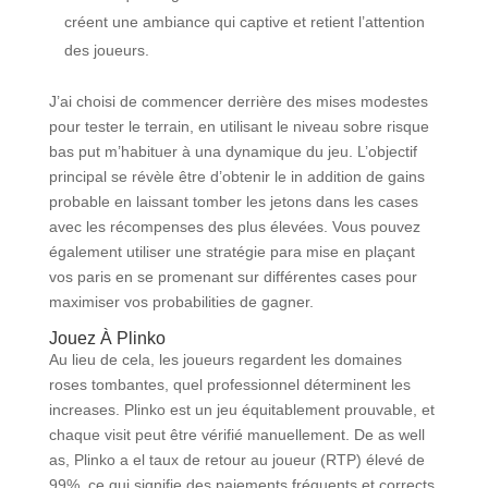
créent une ambiance qui captive et retient l’attention
des joueurs.
J’ai choisi de commencer derrière des mises modestes
pour tester le terrain, en utilisant le niveau sobre risque
bas put m’habituer à una dynamique du jeu. L’objectif
principal se révèle être d’obtenir le in addition de gains
probable en laissant tomber les jetons dans les cases
avec les récompenses des plus élevées. Vous pouvez
également utiliser une stratégie para mise en plaçant
vos paris en se promenant sur différentes cases pour
maximiser vos probabilities de gagner.
Jouez À Plinko
Au lieu de cela, les joueurs regardent les domaines
roses tombantes, quel professionnel déterminent les
increases. Plinko est un jeu équitablement prouvable, et
chaque visit peut être vérifié manuellement. De as well
as, Plinko a el taux de retour au joueur (RTP) élevé de
99%, ce qui signifie des paiements fréquents et corrects.