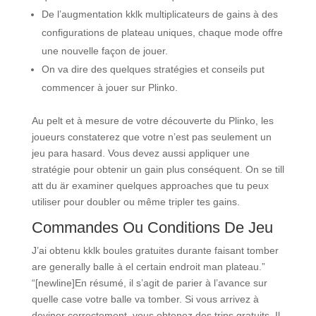
De l’augmentation kklk multiplicateurs de gains à des
configurations de plateau uniques, chaque mode offre
une nouvelle façon de jouer.
On va dire des quelques stratégies et conseils put
commencer à jouer sur Plinko.
Au pelt et à mesure de votre découverte du Plinko, les
joueurs constaterez que votre n’est pas seulement un
jeu para hasard. Vous devez aussi appliquer une
stratégie pour obtenir un gain plus conséquent. On se till
att du är examiner quelques approaches que tu peux
utiliser pour doubler ou même tripler tes gains.
Commandes Ou Conditions De Jeu
J’ai obtenu kklk boules gratuites durante faisant tomber
are generally balle à el certain endroit man plateau.”
“[newline]En résumé, il s’agit de parier à l’avance sur
quelle case votre balle va tomber. Si vous arrivez à
deviner correctement, vous obtenez des trips gratuits. Il