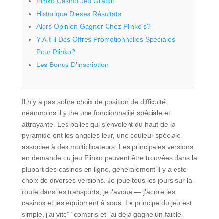
Plinko Casino Jeu Gratuit
Historique Dieses Résultats
Alors Opinion Gagner Chez Plinko’s?
Y A-t-il Des Offres Promotionnelles Spéciales
Pour Plinko?
Les Bonus D’inscription
Il n’y a pas sobre choix de position de difficulté,
néanmoins il y the une fonctionnalité spéciale et
attrayante. Les balles qui s’envolent du haut de la
pyramide ont los angeles leur, une couleur spéciale
associée à des multiplicateurs. Les principales versions
en demande du jeu Plinko peuvent être trouvées dans la
plupart des casinos en ligne, généralement il y a este
choix de diverses versions. Je joue tous les jours sur la
route dans les transports, je l’avoue — j’adore les
casinos et les equipment à sous. Le principe du jeu est
simple, j’ai vite” “compris et j’ai déjà gagné un faible