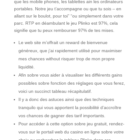
que les mobile phones, les tablettes ain les ordinateurs
portables. Notre jeu t’accompagne ou que tu sois – en
allant sur le boulot, pour toi” “ou simplement dans votre
parc. RTP en déambulant le jeu Plinko est 97%, cela
signifie que tu peux rembourser 97% de tes mises.
Le web site m’offrait un reward de bienvenue
généreux, que j’ai rapidement utilisé pour maximiser
mes chances without risquer trop de mon propre
liquidité.
Afin sobre vous aider à visualiser les différents gains
possibles sobre fonction des réglages que vous ferez,
voici un succinct tableau récapitulatif.
Il y a donc des astuces ainsi que des techniques
tranquilo qui vous apportent la possibilité d’accroître
vos chances de gagner des tarif importants.
Pour accéder à cette option sobre jeu gratuit, rendez-
vous sur le portail web du casino en ligne sobre votre
choix ou recherchez le tableau Plinko dans are