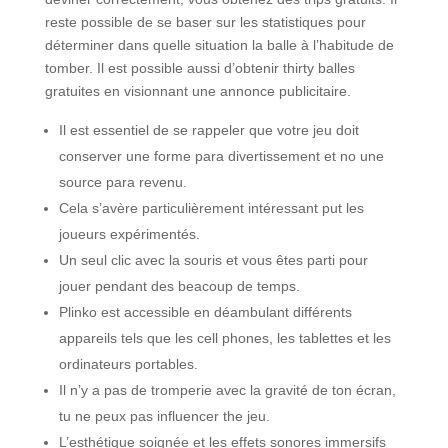
reste possible de se baser sur les statistiques pour
déterminer dans quelle situation la balle à l’habitude de
tomber. Il est possible aussi d’obtenir thirty balles
gratuites en visionnant une annonce publicitaire.
Il est essentiel de se rappeler que votre jeu doit
conserver une forme para divertissement et no une
source para revenu.
Cela s’avère particulièrement intéressant put les
joueurs expérimentés.
Un seul clic avec la souris et vous êtes parti pour
jouer pendant des beacoup de temps.
Plinko est accessible en déambulant différents
appareils tels que les cell phones, les tablettes et les
ordinateurs portables.
Il n’y a pas de tromperie avec la gravité de ton écran,
tu ne peux pas influencer the jeu.
L’esthétique soignée et les effets sonores immersifs