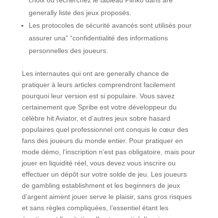
generally liste des jeux proposés.
Les protocoles de sécurité avancés sont utilisés pour
assurer una” “confidentialité des informations
personnelles des joueurs.
Les internautes qui ont are generally chance de
pratiquer à leurs articles comprendront facilement
pourquoi leur version est si populaire. Vous savez
certainement que Spribe est votre développeur du
célèbre hit Aviator, et d’autres jeux sobre hasard
populaires quel professionnel ont conquis le cœur des
fans des joueurs du monde entier. Pour pratiquer en
mode démo, l’inscription n’est pas obligatoire, mais pour
jouer en liquidité réel, vous devez vous inscrire ou
effectuer un dépôt sur votre solde de jeu. Les joueurs
de gambling establishment et les beginners de jeux
d’argent aiment jouer serve le plaisir, sans gros risques
et sans règles compliquées, l’essentiel étant les