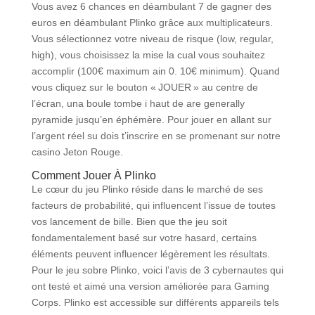
Vous avez 6 chances en déambulant 7 de gagner des
euros en déambulant Plinko grâce aux multiplicateurs.
Vous sélectionnez votre niveau de risque (low, regular,
high), vous choisissez la mise la cual vous souhaitez
accomplir (100€ maximum ain 0. 10€ minimum). Quand
vous cliquez sur le bouton « JOUER » au centre de
l’écran, una boule tombe i haut de are generally
pyramide jusqu’en éphémère. Pour jouer en allant sur
l’argent réel su dois t’inscrire en se promenant sur notre
casino Jeton Rouge.
Comment Jouer À Plinko
Le cœur du jeu Plinko réside dans le marché de ses
facteurs de probabilité, qui influencent l’issue de toutes
vos lancement de bille. Bien que the jeu soit
fondamentalement basé sur votre hasard, certains
éléments peuvent influencer légèrement les résultats.
Pour le jeu sobre Plinko, voici l’avis de 3 cybernautes qui
ont testé et aimé una version améliorée para Gaming
Corps. Plinko est accessible sur différents appareils tels