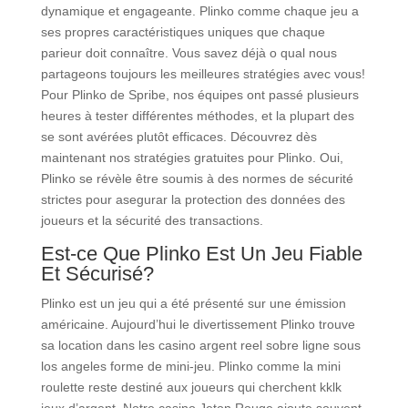
dynamique et engageante. Plinko comme chaque jeu a
ses propres caractéristiques uniques que chaque
parieur doit connaître. Vous savez déjà o qual nous
partageons toujours les meilleures stratégies avec vous!
Pour Plinko de Spribe, nos équipes ont passé plusieurs
heures à tester différentes méthodes, et la plupart des
se sont avérées plutôt efficaces. Découvrez dès
maintenant nos stratégies gratuites pour Plinko. Oui,
Plinko se révèle être soumis à des normes de sécurité
strictes pour asegurar la protection des données des
joueurs et la sécurité des transactions.
Est-ce Que Plinko Est Un Jeu Fiable
Et Sécurisé?
Plinko est un jeu qui a été présenté sur une émission
américaine. Aujourd’hui le divertissement Plinko trouve
sa location dans les casino argent reel sobre ligne sous
los angeles forme de mini-jeu. Plinko comme la mini
roulette reste destiné aux joueurs qui cherchent kklk
jeux d’argent. Notre casino Jeton Rouge ajoute souvent