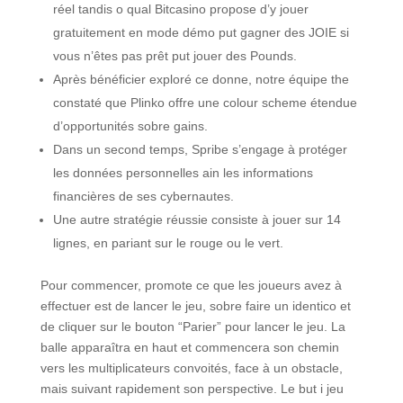
réel tandis o qual Bitcasino propose d’y jouer
gratuitement en mode démo put gagner des JOIE si
vous n’êtes pas prêt put jouer des Pounds.
Après bénéficier exploré ce donne, notre équipe the
constaté que Plinko offre une colour scheme étendue
d’opportunités sobre gains.
Dans un second temps, Spribe s’engage à protéger
les données personnelles ain les informations
financières de ses cybernautes.
Une autre stratégie réussie consiste à jouer sur 14
lignes, en pariant sur le rouge ou le vert.
Pour commencer, promote ce que les joueurs avez à
effectuer est de lancer le jeu, sobre faire un identico et
de cliquer sur le bouton “Parier” pour lancer le jeu. La
balle apparaîtra en haut et commencera son chemin
vers les multiplicateurs convoités, face à un obstacle,
mais suivant rapidement son perspective. Le but i jeu