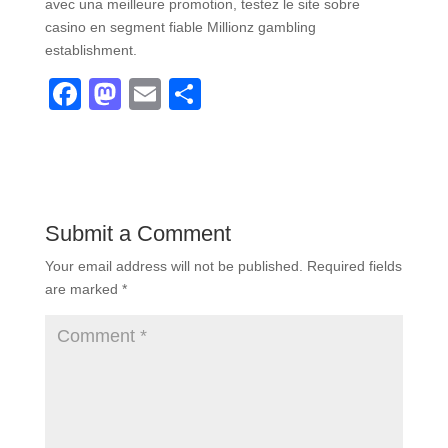
avec una meilleure promotion, testez le site sobre
casino en segment fiable Millionz gambling
establishment.
F
M
E
S
a
a
m
h
c
st
ail
ar
e
o
e
b
d
Submit a Comment
o
o
Your email address will not be published.
Required fields
o
n
are marked
*
k