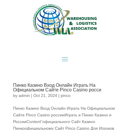
Пинко Казино Вход Онлайн Играть На
Официальном Сайте Pinco Casino росси
by
admin
|
Oct 21, 2024
|
pinco
Пинко Казино Вход Онлайн Играть На Официальном
Сайте Pinco Casino россииИграть и Пинко Казино и
РоссииContent”официального Сайт Казино
Пинкоофициальному Сайт Pinco Casino Для Игроков