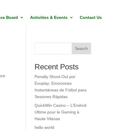
ice Board
Activities & Events
Contact Us
Search
Recent Posts
bre
Penalty Shoot‑Out por
Evoplay: Emociones
Instantáneas de Fútbol para
Sesiones Rápidas
QuickWin Casino – L’Endroit
Ultime pour le Gaming à
Haute Vitesse
hello world