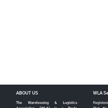
ABOUT US
WLA Se
The Warehousing & Logistics
Registere