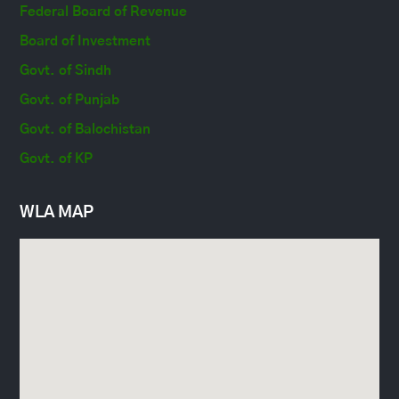
Federal Board of Revenue
Board of Investment
Govt. of Sindh
Govt. of Punjab
Govt. of Balochistan
Govt. of KP
WLA MAP