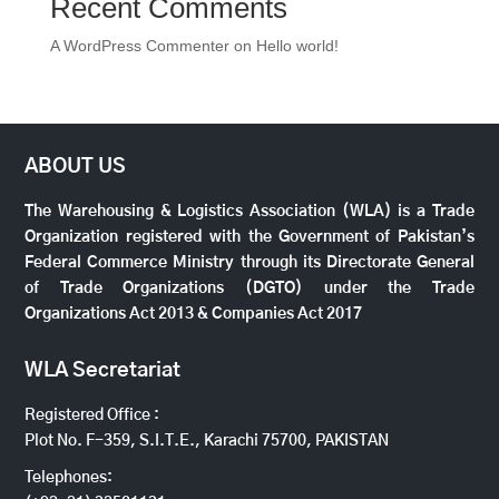
Recent Comments
A WordPress Commenter
on
Hello world!
ABOUT US
The Warehousing & Logistics Association (WLA) is a Trade
Organization registered with the Government of Pakistan’s
Federal Commerce Ministry through its Directorate General
of Trade Organizations (DGTO) under the Trade
Organizations Act 2013 & Companies Act 2017
WLA Secretariat
Registered Office :
Plot No. F-359, S.I.T.E., Karachi 75700, PAKISTAN
Telephones: