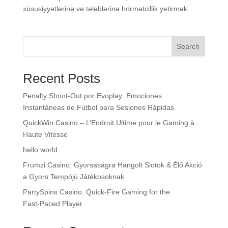
xüsusiyyətlərinə və tələblərinə hörmətcillik yetirmək...
Search
Recent Posts
Penalty Shoot‑Out por Evoplay: Emociones
Instantáneas de Fútbol para Sesiones Rápidas
QuickWin Casino – L’Endroit Ultime pour le Gaming à
Haute Vitesse
hello world
Frumzi Casino: Gyorsaságra Hangolt Slotok & Élő Akció
a Gyors Tempójú Játékosoknak
PartySpins Casino: Quick‑Fire Gaming for the
Fast‑Paced Player