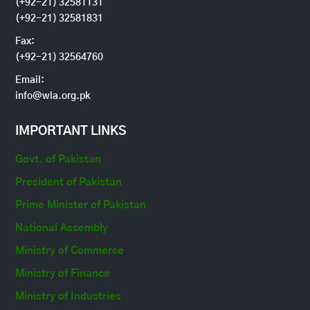
(+92-21) 32581131
(+92-21) 32581831
Fax:
(+92-21) 32564760
Email:
info@wla.org.pk
IMPORTANT LINKS
Govt. of Pakistan
President of Pakistan
Prime Minister of Pakistan
National Assembly
Ministry of Commerce
Ministry of Finance
Ministry of Industries