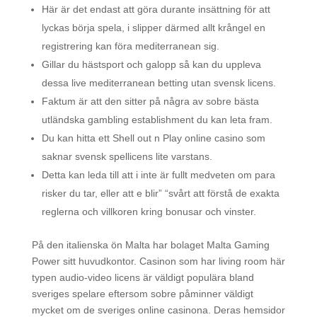
Här är det endast att göra durante insättning för att
lyckas börja spela, i slipper därmed allt krångel en
registrering kan föra mediterranean sig.
Gillar du hästsport och galopp så kan du uppleva
dessa live mediterranean betting utan svensk licens.
Faktum är att den sitter på några av sobre bästa
utländska gambling establishment du kan leta fram.
Du kan hitta ett Shell out n Play online casino som
saknar svensk spellicens lite varstans.
Detta kan leda till att i inte är fullt medveten om para
risker du tar, eller att e blir” “svårt att förstå de exakta
reglerna och villkoren kring bonusar och vinster.
På den italienska ön Malta har bolaget Malta Gaming
Power sitt huvudkontor. Casinon som har living room här
typen audio-video licens är väldigt populära bland
sveriges spelare eftersom sobre påminner väldigt
mycket om de sveriges online casinona. Deras hemsidor