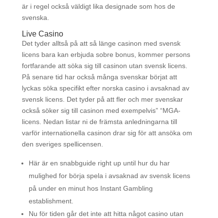
är i regel också väldigt lika designade som hos de
svenska.
Live Casino
Det tyder alltså på att så länge casinon med svensk
licens bara kan erbjuda sobre bonus, kommer persons
fortfarande att söka sig till casinon utan svensk licens.
På senare tid har också många svenskar börjat att
lyckas söka specifikt efter norska casino i avsaknad av
svensk licens. Det tyder på att fler och mer svenskar
också söker sig till casinon med exempelvis” “MGA-
licens. Nedan listar ni de främsta anledningarna till
varför internationella casinon drar sig för att ansöka om
den sveriges spellicensen.
Här är en snabbguide right up until hur du har
mulighed for börja spela i avsaknad av svensk licens
på under en minut hos Instant Gambling
establishment.
Nu för tiden går det inte att hitta något casino utan