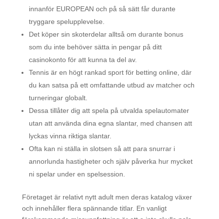
innanför EUROPEAN och på så sätt får durante
tryggare spelupplevelse.
Det köper sin skoterdelar alltså om durante bonus
som du inte behöver sätta in pengar på ditt
casinokonto för att kunna ta del av.
Tennis är en högt rankad sport för betting online, där
du kan satsa på ett omfattande utbud av matcher och
turneringar globalt.
Dessa tillåter dig att spela på utvalda spelautomater
utan att använda dina egna slantar, med chansen att
lyckas vinna riktiga slantar.
Ofta kan ni ställa in slotsen så att para snurrar i
annorlunda hastigheter och själv påverka hur mycket
ni spelar under en spelsession.
Företaget är relativt nytt adult men deras katalog växer
och innehåller flera spännande titlar. En vanligt