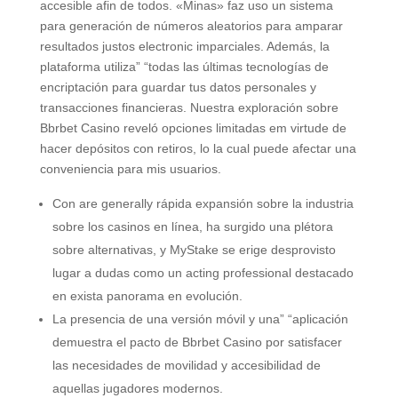
accesible afin de todos. «Minas» faz uso un sistema
para generación de números aleatorios para amparar
resultados justos electronic imparciales. Además, la
plataforma utiliza” “todas las últimas tecnologías de
encriptación para guardar tus datos personales y
transacciones financieras. Nuestra exploración sobre
Bbrbet Casino reveló opciones limitadas em virtude de
hacer depósitos con retiros, lo la cual puede afectar una
conveniencia para mis usuarios.
Con are generally rápida expansión sobre la industria
sobre los casinos en línea, ha surgido una plétora
sobre alternativas, y MyStake se erige desprovisto
lugar a dudas como un acting professional destacado
en exista panorama en evolución.
La presencia de una versión móvil y una” “aplicación
demuestra el pacto de Bbrbet Casino por satisfacer
las necesidades de movilidad y accesibilidad de
aquellas jugadores modernos.