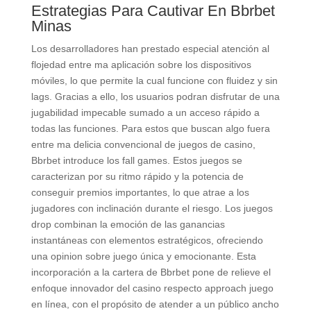
Estrategias Para Cautivar En Bbrbet
Minas
Los desarrolladores han prestado especial atención al
flojedad entre ma aplicación sobre los dispositivos
móviles, lo que permite la cual funcione con fluidez y sin
lags. Gracias a ello, los usuarios podran disfrutar de una
jugabilidad impecable sumado a un acceso rápido a
todas las funciones. Para estos que buscan algo fuera
entre ma delicia convencional de juegos de casino,
Bbrbet introduce los fall games. Estos juegos se
caracterizan por su ritmo rápido y la potencia de
conseguir premios importantes, lo que atrae a los
jugadores con inclinación durante el riesgo. Los juegos
drop combinan la emoción de las ganancias
instantáneas con elementos estratégicos, ofreciendo
una opinion sobre juego única y emocionante. Esta
incorporación a la cartera de Bbrbet pone de relieve el
enfoque innovador del casino respecto approach juego
en línea, con el propósito de atender a un público ancho