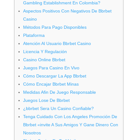
Gambling Establishment En Colombia?
Aspectos Positivos Con Negativos De Bbrbet
Casino
Métodos Para Pago Disponibles
Plataforma
Atención Al Usuario Bbrbet Casino
Licencia Y Regulación
Casino Online Bbrbet
Juegos Para Casino En Vivo
Cómo Descargar La App Bbrbet
Cómo Encajar Bbrbet Minas
Medidas Afin De Juego Responsable
Juegos Lose De Bbrbet
¿bbrbet Sera Un Casino Confiable?
Tenga Cuidado Con Los Angeles Promoción De
Bbrbet «invite A Sus Amigos Y Gane Dinero Con
Nosotros