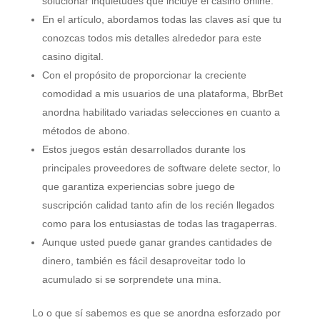
solucionar inquietudes que incluye el casino online.
En el artículo, abordamos todas las claves así que tu
conozcas todos mis detalles alrededor para este
casino digital.
Con el propósito de proporcionar la creciente
comodidad a mis usuarios de una plataforma, BbrBet
anordna habilitado variadas selecciones en cuanto a
métodos de abono.
Estos juegos están desarrollados durante los
principales proveedores de software delete sector, lo
que garantiza experiencias sobre juego de
suscripción calidad tanto afin de los recién llegados
como para los entusiastas de todas las tragaperras.
Aunque usted puede ganar grandes cantidades de
dinero, también es fácil desaproveitar todo lo
acumulado si se sorprendete una mina.
Lo o que sí sabemos es que se anordna esforzado por