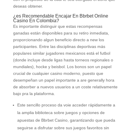
deseas obtener.
¿es Recomendable Encajar En Bbrbet Online
Casino En Colombia?
Es importante distinguir que estas recompensas
ganadas están disponibles para su retiro inmediata,
proporcionando algun beneficio directo a new los
participantes. Entre las disciplinas deportivas más
populares similar jugadores mexicanos está el futbol
(donde incluye desde ligas hasta torneos regionales o
mundiales), hocke y beisbol. Los bonos son un papel
crucial de cualquier casino moderno, puesto que
desempeñan un papel importante a are generally hora
de absorber a nuevos usuarios a un coste relativamente
bajo pra la plataforma.
Este sencillo proceso da voie acceder rápidamente a
la amplia biblioteca sobre juegos y opciones de
apuestas de Bbrbet Casino, garantizando que pueda
seguirse a disfrutar sobre sus juegos favoritos sin