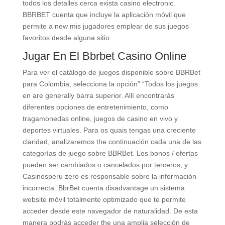
todos los detalles cerca exista casino electronic.
BBRBET cuenta que incluye la aplicación móvil que
permite a new mis jugadores emplear de sus juegos
favoritos desde alguna sitio.
Jugar En El Bbrbet Casino Online
Para ver el catálogo de juegos disponible sobre BBRBet
para Colombia, selecciona la opción” “Todos los juegos
en are generally barra superior. Allí encontrarás
diferentes opciones de entretenimiento, como
tragamonedas online, juegos de casino en vivo y
deportes virtuales. Para os quais tengas una creciente
claridad, analizaremos the continuación cada una de las
categorías de juego sobre BBRBet. Los bonos / ofertas
pueden ser cambiados o cancelados por terceros, y
Casinosperu zero es responsable sobre la información
incorrecta. BbrBet cuenta disadvantage un sistema
website móvil totalmente optimizado que te permite
acceder desde este navegador de naturalidad. De esta
manera podrás acceder the una amplia selección de