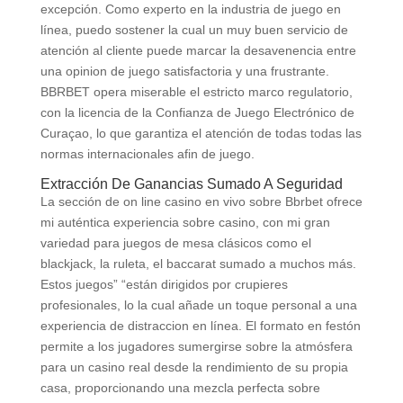
excepción. Como experto en la industria de juego en
línea, puedo sostener la cual un muy buen servicio de
atención al cliente puede marcar la desavenencia entre
una opinion de juego satisfactoria y una frustrante.
BBRBET opera miserable el estricto marco regulatorio,
con la licencia de la Confianza de Juego Electrónico de
Curaçao, lo que garantiza el atención de todas todas las
normas internacionales afin de juego.
Extracción De Ganancias Sumado A Seguridad
La sección de on line casino en vivo sobre Bbrbet ofrece
mi auténtica experiencia sobre casino, con mi gran
variedad para juegos de mesa clásicos como el
blackjack, la ruleta, el baccarat sumado a muchos más.
Estos juegos” “están dirigidos por crupieres
profesionales, lo la cual añade un toque personal a una
experiencia de distraccion en línea. El formato en festón
permite a los jugadores sumergirse sobre la atmósfera
para un casino real desde la rendimiento de su propia
casa, proporcionando una mezcla perfecta sobre