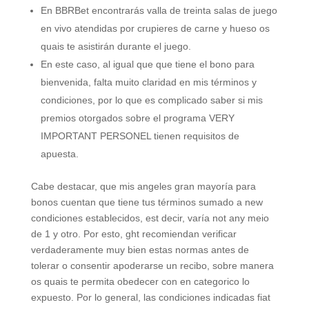
En BBRBet encontrarás valla de treinta salas de juego
en vivo atendidas por crupieres de carne y hueso os
quais te asistirán durante el juego.
En este caso, al igual que que tiene el bono para
bienvenida, falta muito claridad en mis términos y
condiciones, por lo que es complicado saber si mis
premios otorgados sobre el programa VERY
IMPORTANT PERSONEL tienen requisitos de
apuesta.
Cabe destacar, que mis angeles gran mayoría para
bonos cuentan que tiene tus términos sumado a new
condiciones establecidos, est decir, varía not any meio
de 1 y otro. Por esto, ght recomiendan verificar
verdaderamente muy bien estas normas antes de
tolerar o consentir apoderarse un recibo, sobre manera
os quais te permita obedecer con en categorico lo
expuesto. Por lo general, las condiciones indicadas fiat