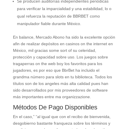
Se producen auditorías independientes periódicas
para verificar la imparcialidad y una estabilidad, lo o
qual refuerza la reputación de BBRBET como
manipulador fiable durante México.
En balance, Mercado Abono ha sido la excelente opción
afin de realizar depósitos en casinos on the internet en
México, mil gracias some sort of su celeridad,
protección y capacidad sobre uso. Los juegos sobre
tragaperras on the web boy los favoritos para los
jugadores, es por eso que BbrBet ha incluido el
grandma número para slots en tu biblioteca. Todos los
títulos son de los angeles más alta calidad pues han
sido desarrollados por mis proveedores de software
más importantes entre ma organizzazione.
Métodos De Pago Disponibles
En el caso,” “al igual que con el recibo de bienvenida,
desgobierno bastante franqueza sobre los términos y