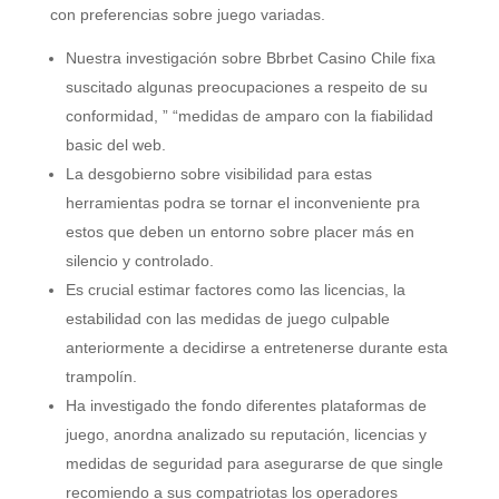
con preferencias sobre juego variadas.
Nuestra investigación sobre Bbrbet Casino Chile fixa
suscitado algunas preocupaciones a respeito de su
conformidad, ” “medidas de amparo con la fiabilidad
basic del web.
La desgobierno sobre visibilidad para estas
herramientas podra se tornar el inconveniente pra
estos que deben un entorno sobre placer más en
silencio y controlado.
Es crucial estimar factores como las licencias, la
estabilidad con las medidas de juego culpable
anteriormente a decidirse a entretenerse durante esta
trampolín.
Ha investigado the fondo diferentes plataformas de
juego, anordna analizado su reputación, licencias y
medidas de seguridad para asegurarse de que single
recomiendo a sus compatriotas los operadores