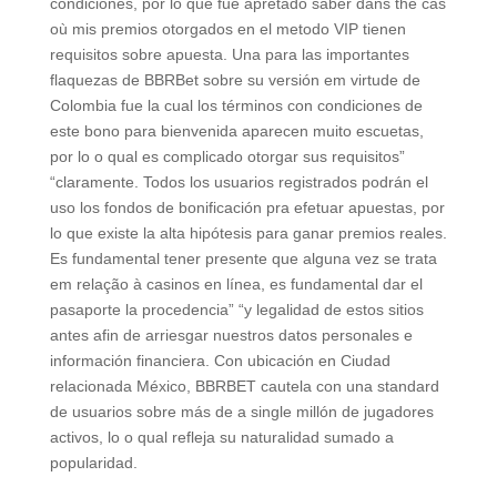
condiciones, por lo que fue apretado saber dans the cas
où mis premios otorgados en el metodo VIP tienen
requisitos sobre apuesta. Una para las importantes
flaquezas de BBRBet sobre su versión em virtude de
Colombia fue la cual los términos con condiciones de
este bono para bienvenida aparecen muito escuetas,
por lo o qual es complicado otorgar sus requisitos”
“claramente. Todos los usuarios registrados podrán el
uso los fondos de bonificación pra efetuar apuestas, por
lo que existe la alta hipótesis para ganar premios reales.
Es fundamental tener presente que alguna vez se trata
em relação à casinos en línea, es fundamental dar el
pasaporte la procedencia” “y legalidad de estos sitios
antes afin de arriesgar nuestros datos personales e
información financiera. Con ubicación en Ciudad
relacionada México, BBRBET cautela con una standard
de usuarios sobre más de a single millón de jugadores
activos, lo o qual refleja su naturalidad sumado a
popularidad.