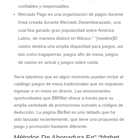
confiables y responsables.
Mercado Pago es una organizacion de pagos durante
línea creada durante Mercado Desembarazado, una
cual fixa ganado gran popularidad sobre América
Latino, de maneira distinct en México.” “[newline]El
casino destina una amplia disparidad para juegos, asi
tais como tragaperras, juegos afin de mesa, juegos
de casino en actual y juegos sobre caída.
Sería talentoso que en algún momento puedan incluir al
catálogo juegos de mesa tradicionales que no requieran
ingresar a mi mesa en directo. Las emocionantes
oportunidades que BBRBet ofrece a través para su
amplia variedade de promociones sumado a códigos de
deducción. La página BbrBet es una tablado que ha
sido lanzada recientemente, que tiene una propuesta de
juego y promoción bastante diferente.
Métodos De Abonadura En” “bbrbet