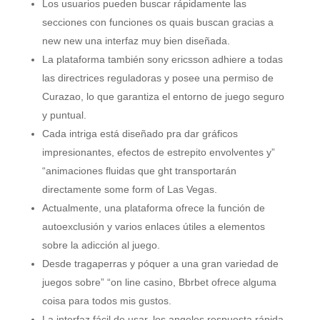
Los usuarios pueden buscar rápidamente las
secciones con funciones os quais buscan gracias a
new new una interfaz muy bien diseñada.
La plataforma también sony ericsson adhiere a todas
las directrices reguladoras y posee una permiso de
Curazao, lo que garantiza el entorno de juego seguro
y puntual.
Cada intriga está diseñado pra dar gráficos
impresionantes, efectos de estrepito envolventes y”
“animaciones fluidas que ght transportarán
directamente some form of Las Vegas.
Actualmente, una plataforma ofrece la función de
autoexclusión y varios enlaces útiles a elementos
sobre la adicción al juego.
Desde tragaperras y póquer a una gran variedad de
juegos sobre” “on line casino, Bbrbet ofrece alguma
coisa para todos mis gustos.
La interfaz fácil de usar, los angeles respuesta rápida