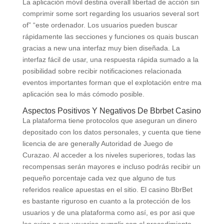
La aplicación móvil destina overall libertad de acción sin
comprimir some sort regarding los usuarios several sort
of” “este ordenador. Los usuarios pueden buscar
rápidamente las secciones y funciones os quais buscan
gracias a new una interfaz muy bien diseñada. La
interfaz fácil de usar, una respuesta rápida sumado a la
posibilidad sobre recibir notificaciones relacionada
eventos importantes forman que el explotación entre ma
aplicación sea lo más cómodo posible.
Aspectos Positivos Y Negativos De Bbrbet Casino
La plataforma tiene protocolos que aseguran un dinero
depositado con los datos personales, y cuenta que tiene
licencia de are generally Autoridad de Juego de
Curazao. Al acceder a los niveles superiores, todas las
recompensas serán mayores e incluso podrás recibir un
pequeño porcentaje cada vez que alguno de tus
referidos realice apuestas en el sitio. El casino BbrBet
es bastante riguroso en cuanto a la protección de los
usuarios y de una plataforma como así, es por asi que
les exige a sus usuarios cumplir con el procedimiento