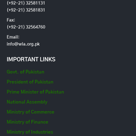
(+92-21) 32581131
(+92-21) 32581831
Fax:
(+92-21) 32564760
Email:
info@wla.org.pk
IMPORTANT LINKS
Govt. of Pakistan
President of Pakistan
Prime Minister of Pakistan
National Assembly
Ministry of Commerce
Ministry of Finance
Ministry of Industries