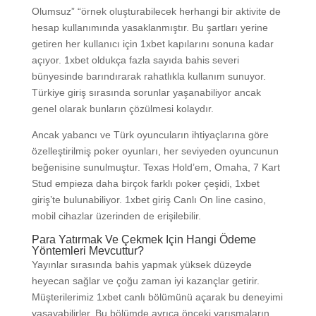
Olumsuz” “örnek oluşturabilecek herhangi bir aktivite de
hesap kullanımında yasaklanmıştır. Bu şartları yerine
getiren her kullanıcı için 1xbet kapılarını sonuna kadar
açıyor. 1xbet oldukça fazla sayıda bahis severi
bünyesinde barındırarak rahatlıkla kullanım sunuyor.
Türkiye giriş sırasında sorunlar yaşanabiliyor ancak
genel olarak bunların çözülmesi kolaydır.
Ancak yabancı ve Türk oyuncuların ihtiyaçlarına göre
özelleştirilmiş poker oyunları, her seviyeden oyuncunun
beğenisine sunulmuştur. Texas Hold’em, Omaha, 7 Kart
Stud empieza daha birçok farklı poker çeşidi, 1xbet
giriş’te bulunabiliyor. 1xbet giriş Canlı On line casino,
mobil cihazlar üzerinden de erişilebilir.
Para Yatırmak Ve Çekmek Için Hangi Ödeme
Yöntemleri Mevcuttur?
Yayınlar sırasında bahis yapmak yüksek düzeyde
heyecan sağlar ve çoğu zaman iyi kazançlar getirir.
Müşterilerimiz 1xbet canlı bölümünü açarak bu deneyimi
yaşayabilirler. Bu bölümde ayrıca önceki yarışmaların