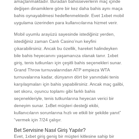
amaçlanmaktadır. Buradan bahisseverlerin maç içinde
değişen dinamiklere göre bir kez daha bahis aynı maça
bahis oynayabilmesi hedeflenmektedir. Evet 1xbet mobil
uygulama üzerinden para kullanıcılarına hizmet verir.
Mobil uyumlu arayüzü sayesinde istediğiniz yerden,
istediğiniz zaman Canlı Casino’nun keyfini
çıkarabilirsiniz. Ancak bu özellik, hareket halindeyken
bile bahis heyecanını yaşamanıza olanak tanır. 1xbet
giriş, tenis tutkunları için çeşitli bahis seçenekleri sunar.
Grand Throw turnuvalarından ATP empieza WTA
turnuvalarına kadar, dünyanın dört bir yanındaki tenis
karşılaşmaları için bahis yapabilirsiniz. Ancak maç galibi,
set skoru, oyuncu toplamı gibi farklı bahis
seçenekleriyle, tenis tutkunlarına heyecan verici bir
deneyim sunar. 1xBet müşteri desteği ekibi,
kullanıcıların sorunlarına hızlı ve etkili bir şekilde yanıt”
“vermek için 7/24 çalışır.
Bet Servisine Nasıl Giriş Yapılır?
Evet, 1xbet giriş geniş bir müşteri kitlesine sahip bir