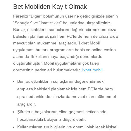
Bet Mobilden Kayıt Olmak
Farenizi “Diğer” bölümünün üzerine getirdiğinizde sitenin
“Sonuçlar” ve “İstatistikler” bölümlerine ulaşabilirsiniz.
Bunlar, etkinliklerin sonuçlarını değerlendirmek empieza
bahisleri planlamak için hem PC’lerde hem de cihazlarda
mevcut olan mükemmel araçlardır. 1xbet Mobil
uygulaması bu tarz programların bahis ve online casino
alanında ilk kullanılmaya başlandığı dönemlerde
oluşturulmuştur. Mobil uygulamaların çok talep
görmesinin nedenleri bulunmaktadır
1xbet mobil
.
Bunlar, etkinliklerin sonuçlarını değerlendirmek
empieza bahisleri planlamak için hem PC’lerde hem
sprained ankle de cihazlarda mevcut olan mükemmel
araçlardır.
Şifrelerin başkalarının eline geçmesi neticesinde
hesabınızdaki bakiyeniz düşürülebilir.
Kullanıcılarımızın bilgilerini ve önemli olabilecek kişisel