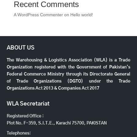
Recent Comments
A WordPress Commenter
on
Hello world!
ABOUT US
The Warehousing & Logistics Association (WLA) is a Trade
Organization registered with the Government of Pakistan’s
Federal Commerce Ministry through its Directorate General
of Trade Organizations (DGTO) under the Trade
Organizations Act 2013 & Companies Act 2017
WLA Secretariat
Registered Office :
Plot No. F-359, S.I.T.E., Karachi 75700, PAKISTAN
Telephones: