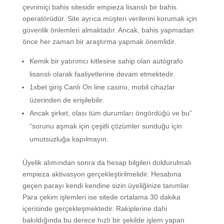
çevrimiçi bahis sitesidir empieza lisanslı bir bahis
operatörüdür. Site ayrıca müşteri verilerini korumak için
güvenlik önlemleri almaktadır. Ancak, bahis yapmadan
önce her zaman bir araştırma yapmak önemlidir.
Kemik bir yatırımcı kitlesine sahip olan autógrafo
lisanslı olarak faaliyetlerine devam etmektedir.
1xbet giriş Canlı On line casino, mobil cihazlar
üzerinden de erişilebilir.
Ancak şirket, olası tüm durumları öngördüğü ve bu”
“sorunu aşmak için çeşitli çözümler sunduğu için
umutsuzluğa kapılmayın.
Üyelik alımından sonra da hesap bilgileri doldurulmalı
empieza aktivasyon gerçekleştirilmelidir. Hesabına
geçen parayı kendi kendine sizin üyeliğinize tanımlar.
Para çekim işlemleri ise sitede ortalama 30 dakika
içerisinde gerçekleşmektedir. Rakiplerine dahi
bakıldığında bu derece hızlı bir şekilde işlem yapan