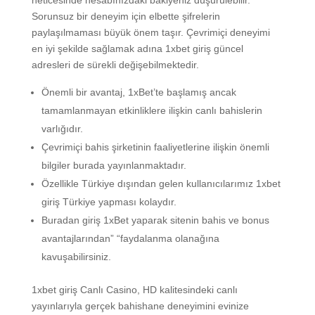
Sorunsuz bir deneyim için elbette şifrelerin
paylaşılmaması büyük önem taşır. Çevrimiçi deneyimi
en iyi şekilde sağlamak adına 1xbet giriş güncel
adresleri de sürekli değişebilmektedir.
Önemli bir avantaj, 1xBet’te başlamış ancak
tamamlanmayan etkinliklere ilişkin canlı bahislerin
varlığıdır.
Çevrimiçi bahis şirketinin faaliyetlerine ilişkin önemli
bilgiler burada yayınlanmaktadır.
Özellikle Türkiye dışından gelen kullanıcılarımız 1xbet
giriş Türkiye yapması kolaydır.
Buradan giriş 1xBet yaparak sitenin bahis ve bonus
avantajlarından” “faydalanma olanağına
kavuşabilirsiniz.
1xbet giriş Canlı Casino, HD kalitesindeki canlı
yayınlarıyla gerçek bahishane deneyimini evinize