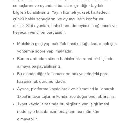
sonuçlarını ve oyundaki bahisler için diğer faydalı
bilgileri bulabilirsiniz. Yayın hizmeti yüksek kalitededir
çünkü bahis sonuçlarını ve oyuncuların konforunu
etkiler. Slot oyunları, bahishane deneyiminin eğlenceli ve
heyecan verici bir parçasıdır.
Mobilden giriş yapmak ?ok basit olduğu kadar pek çok
yöntemle sobre yapılmaktadır.
Bunun ardından sitede bahislerinizi rahat bir biçimde
almaya başlayabilirsiniz.
Bu alanda diğer kullanıcıların bakiyelerindeki para
kazanılmak durumundadır.
Ayrıca, platforma kaydolarak ve hizmetleri kullanarak
1xbet’in avantajlarını kendinizce değerlendirebilirsiniz.
1xbet kaydol sırasında bu bilgilerin yanlış girilmesi
nedeniyle hesabınızın onaylanması mümkün
olmayabilir.