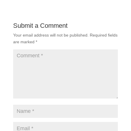
c
st
ail
ar
e
o
e
b
d
Submit a Comment
o
o
Your email address will not be published.
Required fields
o
n
are marked
*
k