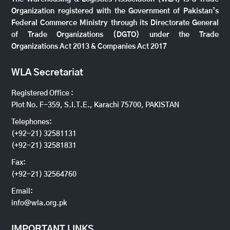
Organization registered with the Government of Pakistan’s
Federal Commerce Ministry through its Directorate General
of Trade Organizations (DGTO) under the Trade
Organizations Act 2013 & Companies Act 2017
WLA Secretariat
Registered Office :
Plot No. F-359, S.I.T.E., Karachi 75700, PAKISTAN
Telephones:
(+92-21) 32581131
(+92-21) 32581831
Fax:
(+92-21) 32564760
Email:
info@wla.org.pk
IMPORTANT LINKS