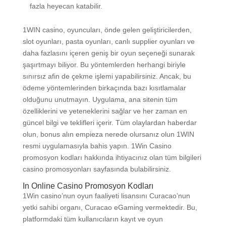
fazla heyecan katabilir.
1WIN casino, oyuncuları, önde gelen geliştiricilerden,
slot oyunları, pasta oyunları, canlı supplier oyunları ve
daha fazlasını içeren geniş bir oyun seçeneği sunarak
şaşırtmayı biliyor. Bu yöntemlerden herhangi biriyle
sınırsız afin de çekme işlemi yapabilirsiniz. Ancak, bu
ödeme yöntemlerinden birkaçında bazı kısıtlamalar
olduğunu unutmayın. Uygulama, ana sitenin tüm
özelliklerini ve yeteneklerini sağlar ve her zaman en
güncel bilgi ve teklifleri içerir. Tüm olaylardan haberdar
olun, bonus alın empieza nerede olursanız olun 1WIN
resmi uygulamasıyla bahis yapın. 1Win Casino
promosyon kodları hakkında ihtiyacınız olan tüm bilgileri
casino promosyonları sayfasında bulabilirsiniz.
In Online Casino Promosyon Kodları
1Win casino’nun oyun faaliyeti lisansını Curacao’nun
yetki sahibi organı, Curacao eGaming vermektedir. Bu,
platformdaki tüm kullanıcıların kayıt ve oyun