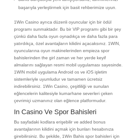
başarıyla yerleştirmek için basit rehberimize uyun.
1Win Casino ayrıca düzenli oyuncular için bir ödül
programı sunmaktadır. Bu bir VIP programı gibi bir şey
çünkü daha fazla oyun oynadıkça ve daha fazla para
yatırdıkça, özel avantajların kilidini açacaksınız. 1WIN,
oyuncularına oyun makinelerinden empieza spor
bahislerinden the girl zaman ve her yerde keyif
almalarını sağlayan resmi mobil uygulaması sayesinde.
1WIN mobil uygulama Android os ve iOS işletim
sistemleriyle uyumludur ve tamamen ücretsiz
indirebilirsiniz. 1Win Casino, çeşitliliği ve sunulan
eğlencelerin kalitesiyle kumarhane severleri çeken
çevrimiçi uzmanınız olan eğlence platformudur.
In Casino Ve Spor Bahisleri
Bu sayfadaki kodlara erişebilir ve added bonus
avantajlarının kilidini açmak için bunları hesabınıza
girebilirsiniz. Bu şekilde, 1Win Bahis spor bahisleri için