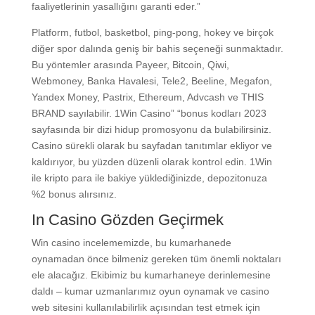
faaliyetlerinin yasallığını garanti eder.”
Platform, futbol, basketbol, ping-pong, hokey ve birçok
diğer spor dalında geniş bir bahis seçeneği sunmaktadır.
Bu yöntemler arasında Payeer, Bitcoin, Qiwi,
Webmoney, Banka Havalesi, Tele2, Beeline, Megafon,
Yandex Money, Pastrix, Ethereum, Advcash ve THIS
BRAND sayılabilir. 1Win Casino” “bonus kodları 2023
sayfasında bir dizi hidup promosyonu da bulabilirsiniz.
Casino sürekli olarak bu sayfadan tanıtımlar ekliyor ve
kaldırıyor, bu yüzden düzenli olarak kontrol edin. 1Win
ile kripto para ile bakiye yüklediğinizde, depozitonuza
%2 bonus alırsınız.
In Casino Gözden Geçirmek
Win casino incelememizde, bu kumarhanede
oynamadan önce bilmeniz gereken tüm önemli noktaları
ele alacağız. Ekibimiz bu kumarhaneye derinlemesine
daldı – kumar uzmanlarımız oyun oynamak ve casino
web sitesini kullanılabilirlik açısından test etmek için