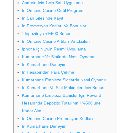
Android Için 1win Sah Uygulama
In On Line Casino Ödül Programı
In Sah Sitesinde Kayıt
In Promosyon Kodları Ve Bonuslar
“depozitoya +%500 Bonus
In On Line Casino Artıları Ve Eksileri
Iphone Için 1win Resmi Uygulama
Kumarhane Ve Slotlarda Nasıl Oynanır
In Kumarhane Deneyimi
In Hesabından Para Çekme
Kumarhane Empieza Slotlarda Nasıl Oynanır
In Kumarhane Ve Slot Makineleri Için Bonus
Kumarhane Empieza Bahisler Için Reward
Hesabında Depozito Tutarının +%500’üne
Kadar Alın
In On Line Casino Promosyon Kodları
In Kumarhane Deneyimi