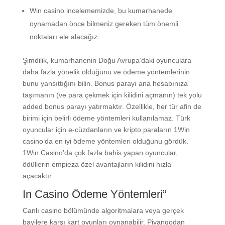
Win casino incelememizde, bu kumarhanede
oynamadan önce bilmeniz gereken tüm önemli
noktaları ele alacağız.
Şimdilik, kumarhanenin Doğu Avrupa’daki oyunculara
daha fazla yönelik olduğunu ve ödeme yöntemlerinin
bunu yansıttığını bilin. Bonus parayı ana hesabınıza
taşımanın (ve para çekmek için kilidini açmanın) tek yolu
added bonus parayı yatırmaktır. Özellikle, her tür afin de
birimi için belirli ödeme yöntemleri kullanılamaz. Türk
oyuncular için e-cüzdanların ve kripto paraların 1Win
casino’da en iyi ödeme yöntemleri olduğunu gördük.
1Win Casino’da çok fazla bahis yapan oyuncular,
ödüllerin empieza özel avantajların kilidini hızla
açacaktır.
In Casino Ödeme Yöntemleri”
Canlı casino bölümünde algoritmalara veya gerçek
bayilere karşı kart oyunları oynanabilir. Piyangodan