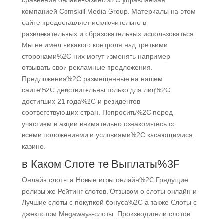
компанией Comskill Media Group. Материалы на этом
сайте предоставляет исключительно в
развлекательных и образовательных использоваться.
Мы не имел никакого контроля над третьими
сторонами%2C них могут изменять например
отзывать свои рекламные предложения.
Предложения%2C размещенные на нашем
сайте%2C действительны только для лиц%2C
достигших 21 года%2C и резидентов
соответствующих стран. Попросить%2C перед
участием в акции внимательно ознакомьтесь со
всеми положениями и условиями%2C касающимися
казино.
в Каком Слоте те Выплаты%3F
Онлайн слоты а Новые игры онлайн%2C Грядущие
релизы же Рейтинг слотов. Отзывом о слоты онлайн и
Лучшие слоты с покупкой бонуса%2C а также Слоты с
джекпотом Megaways-слоты. Производители слотов