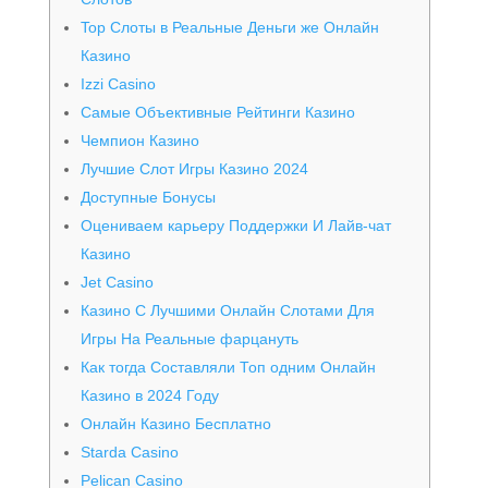
Top Слоты в Реальные Деньги же Онлайн
Казино
Izzi Casino
Самые Объективные Рейтинги Казино
Чeмпиoн Кaзинo
Лучшие Слот Игры Казино 2024
Доступные Бонусы
Оцениваем карьеру Поддержки И Лайв-чат
Казино
Jet Casino
Казино С Лучшими Онлайн Слотами Для
Игры На Реальные фарцануть
Как тогда Составляли Топ одним Онлайн
Казино в 2024 Году
Онлайн Казино Бесплатно
Starda Casino
Pelican Casino