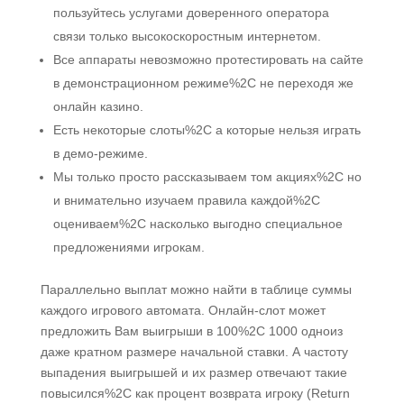
пользуйтесь услугами доверенного оператора
связи только высокоскоростным интернетом.
Все аппараты невозможно протестировать на сайте
в демонстрационном режиме%2C не переходя же
онлайн казино.
Есть некоторые слоты%2C а которые нельзя играть
в демо-режиме.
Мы только просто рассказываем том акциях%2C но
и внимательно изучаем правила каждой%2C
оцениваем%2C насколько выгодно специальное
предложениями игрокам.
Параллельно выплат можно найти в таблице суммы
каждого игрового автомата. Онлайн-слот может
предложить Вам выигрыши в 100%2C 1000 одноиз
даже кратном размере начальной ставки. А частоту
выпадения выигрышей и их размер отвечают такие
повысился%2C как процент возврата игроку (Return