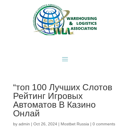
“топ 100 Лучших Слотов
Рейтинг Игровых
Автоматов В Казино
Онлай
by
admin
|
Oct 26, 2024
|
Mostbet Russia
|
0 comments