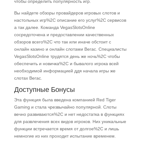
чтобы определить популярность игр.
Вы найдете обзоры провайдеров игровых слотов и
настольных игр%2C описание его услуг%2C сервисов
а так далее. Команда VegasSlotsOnline
сосредоточена и предоставлении качественных
обзоров всего%2C что так или иначе обстоит с
онлайн казино и онлайн слотами Вегас. Специалисты
VegasSlotsOnline трудятся день же ночь%2C чтобы
обеспечить и новичка%2C и бывалого игрока всей
необходимой информацией ддя начала игры же
слотах Вегас.
Доступные Бонусы
Эта функция была введена компанией Red Tiger
Gaming и стала чрезвычайно популярной. Слоты
вечно развиваются%2C и нет недостатка в функциях
для развлечения всех видов игроков. Них уникальные
функции встречается время от долгое%2C и лишь
немногие из них проходит испытание временем.