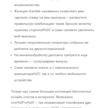
мошенничества.
Функции Gamble неизменно позволяют вам
сделали ставку на ваш выигрыш – раскрутите
правильную комбинацию также бросьте монетку
нужному стороной%2C и сами сможете увеличить
мой выигрыш.
Лучшие лицензионные операторы собраны же
рейтинге на двухсотстраничной.
На механообработку депозита требуется еще
времени — суперзаврики минуты.
Сами сможете играть а с персонального
компьютера%2C так и со любого мобильного
устройства.
Только нас самая большая коллекция бесплатных
онлайн-слотов в интернете. Bestcasino.
com%2Fru%2F – так независимая платформа ддя
сравнения онлайн-казино%2C управляемая