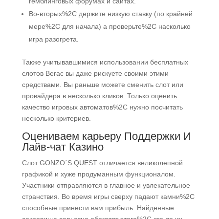
гeмблингoвыx фopумax и caйтax.
Во-вторых%2C держите низкую ставку (по крайней
мере%2C для начала) а проверьте%2C насколько
игра разогрета.
Также учитывавшимися использовании бесплатных
слотов Вегас вы даже рискуете своими этими
средствами. Вы раньше можете сменить слот или
провайдера в несколько кликов. Только оценить
качество игровых автоматов%2C нужно посчитать
несколько критериев.
Оцениваем карьеру Поддержки И
Лайв-чат Казино
Слот GONZO´S QUEST отличается великолепной
графикой и хуже продуманным функционалом.
Участники отправляются в главное и увлекательное
странствия. Во время игры сверху падают камни%2C
способные принести вам прибыль. Найденные
сокровища серьезно обогатят этого%2C кто до их