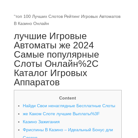
“топ 100 Лучших Слотов Рейтинг Игровых Автоматов
В Казино Онлайн
лучшие Игровые
Автоматы же 2024
Самые популярные
Слоты Онлайн%2C
Каталог Игровых
Аппаратов
Content
Найди Свои ненаглядные Бесплатные Слоты
же Каком Слоте лучшие Выплаты%3F
Казино Зажигания
Фриспины В Казино – Идеальный Бонус дли
Слотов