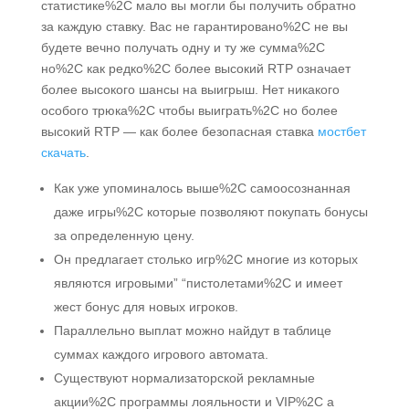
статистике%2C мало вы могли бы получить обратно
за каждую ставку. Вас не гарантировано%2C не вы
будете вечно получать одну и ту же сумма%2C
но%2C как редко%2C более высокий RTP означает
более высокого шансы на выигрыш. Нет никакого
особого трюка%2C чтобы выиграть%2C но более
высокий RTP — как более безопасная ставка
мостбет
скачать
.
Как уже упоминалось выше%2C самоосознанная
даже игры%2C которые позволяют покупать бонусы
за определенную цену.
Он предлагает столько игр%2C многие из которых
являются игровыми” “пистолетами%2C и имеет
жест бонус для новых игроков.
Параллельно выплат можно найдут в таблице
суммах каждого игрового автомата.
Существуют нормализаторской рекламные
акции%2C программы лояльности и VIP%2C а