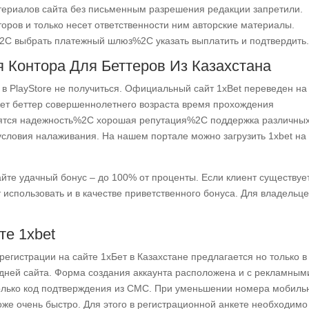
атериалов сайта без письменным разрешения редакции запретили.
оров и только несет ответственности ним авторские материалы.
2C выбрать платежный шлюз%2C указать выплатить и подтвердить
я Контора Для Беттеров Из Казахстана
в PlayStore не получиться. Официальный сайт 1xBet переведен на
жет беттер совершеннолетнего возраста время прохождения
сятся надежность%2C хорошая репутация%2C поддержка различны
ловия налаживания. На нашем портале можно загрузить 1xbet на
йте удачный бонус – до 100% от проценты. Если клиент существуе
спользовать и в качестве приветственного бонуса. Для владельц
те 1xbet
егистрации на сайте 1хБет в Казахстане предлагается но только в
ней сайта. Форма создания аккаунта расположена и с рекламным
только код подтверждения из СМС. При уменьшении номера мобиль
же очень быстро. Для этого в регистрационной анкете необходимо