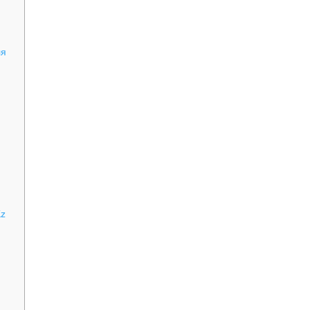
ля
Kz