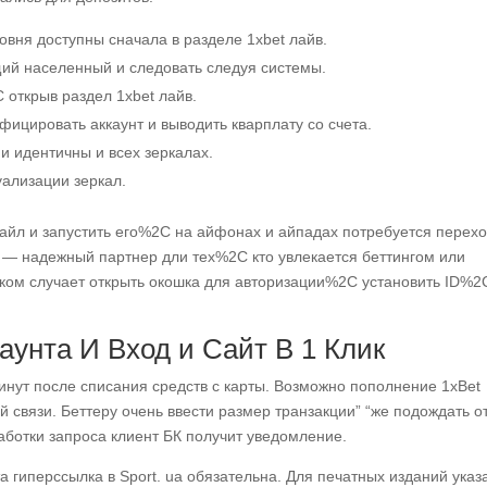
вня доступны сначала в разделе 1xbet лайв.
щий населенный и следовать следуя системы.
 открыв раздел 1xbet лайв.
ицировать аккаунт и выводить кварплату со счета.
и идентичны и всех зеркалах.
уализации зеркал.
айл и запустить его%2C на айфонах и айпадах потребуется перех
ер — надежный партнер дли тех%2C кто увлекается беттингом или
аком случает открыть окошка для авторизации%2C установить ID%2
аунта И Вход и Сайт В 1 Клик
инут после списания средств с карты. Возможно пополнение 1xBet
 связи. Беттеру очень ввести размер транзакции” “же подождать о
аботки запроса клиент БК получит уведомление.
 гиперссылка в Sport. ua обязательна. Для печатных изданий указ