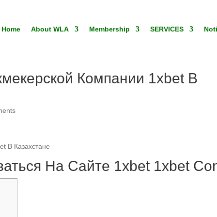
Home
About WLA
Membership
SERVICES
Not
кмекерской Компании 1xbet В
ments
et В Казахстане
ваться На Сайте 1xbet 1xbet C