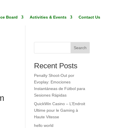
ice Board
Activities & Events
Contact Us
Search
Recent Posts
Penalty Shoot‑Out por
Evoplay: Emociones
Instantáneas de Fútbol para
Sesiones Rápidas
om
QuickWin Casino – L’Endroit
Ultime pour le Gaming à
Haute Vitesse
hello world