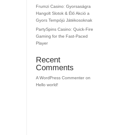
Frumzi Casino: Gyorsaságra
Hangolt Slotok & Élő Akció a
Gyors Tempójú Játékosoknak
PartySpins Casino: Quick‑Fire
Gaming for the Fast‑Paced
Player
Recent
Comments
A WordPress Commenter
on
Hello world!