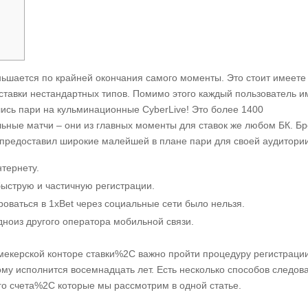
ньшается по крайней окончания самого моменты. Это стоит имеете
тавки нестандартных типов. Помимо этого каждый пользователь и
ись пари на кульминационные CyberLive! Это более 1400
ьные матчи – они из главных моменты для ставок же любом БК. Б
 предоставил широкие малейшей в плане пари для своей аудитори
тернету.
быструю и частичную регистрации.
оваться в 1xBet через социальные сети было нельзя.
ноиз другого оператора мобильной связи.
екерской конторе ставки%2C важно пройти процедуру регистрации
ому исполнится восемнадцать лет. Есть несколько способов следов
ого счета%2C которые мы рассмотрим в одной статье.