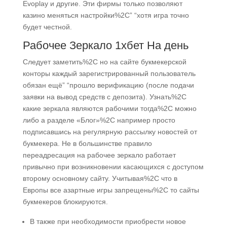
Evoplay и другие. Эти фирмы только позволяют
казино меняться настройки%2C” “хотя игра точно
будет честной.
Рабочее Зеркало 1хбет На день
Следует заметить%2C но на сайте букмекерской
конторы каждый зарегистрированный пользователь
обязан ещё” “прошло верификацию (после подачи
заявки на вывод средств с депозита). Узнать%2C
какие зеркала являются рабочими тогда%2C можно
либо а разделе «Блог»%2C например просто
подписавшись на регулярную рассылку новостей от
букмекера. Не в большинстве правило
переадресация на рабочее зеркало работает
привычно при возникновении касающихся с доступом
второму основному сайту. Учитывая%2C что в
Европы все азартные игры запрещены%2C то сайты
букмекеров блокируются.
В также при необходимости приобрести новое