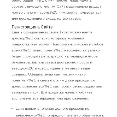
регистрация” “«в 1 клик» требует лишь нажать
соответствующую кнопку. Сайт машинально выдаст
номер счета и пароль%2C ним можно пользоваться
для последующего входа только ставок.
Регистрация а Сайте
Еще а официальном сайте 1xbet можно найти
договор%2C согласно которому компания
предоставляет услуги. Повторить его можно и любое
время%2C только понять%2C насколько актуально
будет проходить регистрацию на площадке чтобы
букмекера. Делать ставки достаточно просто и
выгодно%2C а коэффициенты немного выше
средних. Официальный сайт инстинктивно
понятный%2C в связью с этим даже приходится
долго объясняться%2C как пройти регистрацию или
заключить пари. Для входа же личный кабинет
воспользуйтесь зеркалом или приложением.
Если деньги в течение долгого времени не
зачисляются%2C то предпочтительно обратиться к