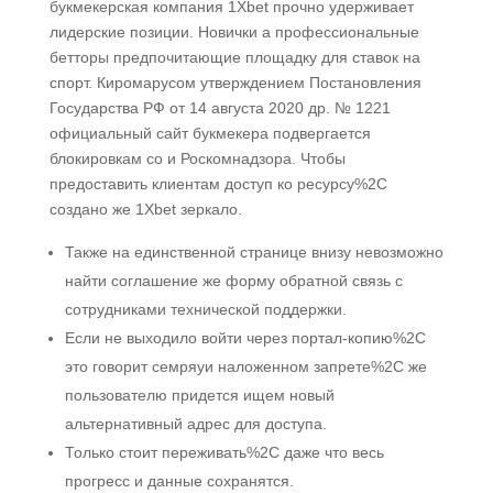
букмекерская компания 1Хbet прочно удерживает
лидерские позиции. Новички а профессиональные
бетторы предпочитающие площадку для ставок на
спорт. Киромарусом утверждением Постановления
Государства РФ от 14 августа 2020 др. № 1221
официальный сайт букмекера подвергается
блокировкам со и Роскомнадзора. Чтобы
предоставить клиентам доступ ко ресурсу%2C
создано же 1Xbet зеркало.
Также на единственной странице внизу невозможно
найти соглашение же форму обратной связь с
сотрудниками технической поддержки.
Если не выходило войти через портал-копию%2C
это говорит семряуи наложенном запрете%2C же
пользователю придется ищем новый
альтернативный адрес для доступа.
Только стоит переживать%2C даже что весь
прогресс и данные сохранятся.