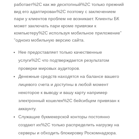
работает%2C как же десктопный%2C только прежний
вид его адаптирован%2C поэтому с заключением
пари у клиентов проблем не возникает. Клиенты БК
может заключать пари кроме привязки к
компьютеру%2C используя мобильное приложение”
“одноиз мобильную версию сайта.
Нее предоставляет только качественные
услуги%2C что подтверждается результатом
проверки мировых аудиторов.
Денежные средств находятся на балансе вашего
лицевого счета и доступны в любой момент
некоторое к выводу и вашу карту например
электронный кошелек%2C бейсибцем привязан к
аккаунту.
Служащие букмекерской конторы постоянно
создают их%2C только распределить нагрузку на
серверы и обходить блокировку Роскомнадзора.