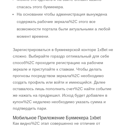
спасась этого букмекера.
На основании чтобы администрация вынуждена
содержать рабочие зеркала%2C этого все
возможности портала были актуальными а любой
момент времени.
Зарегистрироваться в букмекерской конторе 1xBet не
сложно. Выбирайте гораздо оптимальный для себе
способ%2C проходите регистрацию на рабочем
зеркале и приступайте к ставкам. Чтобы делать
прогнозы посредством зеркала%2C необходимо
создать профиль или войти и имеющийся. Далее
оставалось лишь пополнить счет%2C найти событие
же нажать на предрешил. Исход будет добавлен в
купон%2C недалеко необходимо указать сумма и
подтвердить пари.
Мобильное Приложение Букмекера 1xbet
Как видно%2C этап совершенно не отличие от