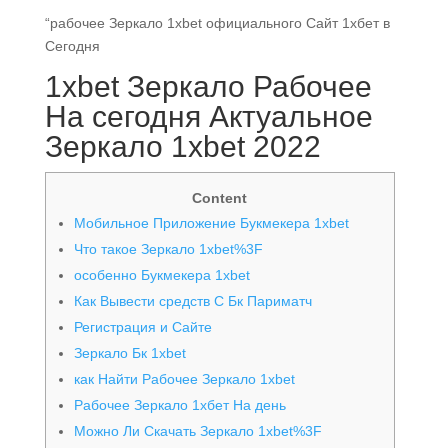
“рабочее Зеркало 1xbet официального Сайт 1хбет в
Сегодня
1xbet Зеркало Рабочее
На сегодня Актуальное
Зеркало 1xbet 2022
Content
Мобильное Приложение Букмекера 1xbet
Что такое Зеркало 1xbet%3F
особенно Букмекера 1xbet
Как Вывести средств С Бк Париматч
Регистрация и Сайте
Зеркало Бк 1xbet
как Найти Рабочее Зеркало 1xbet
Рабочее Зеркало 1хбет На день
Можно Ли Скачать Зеркало 1xbet%3F