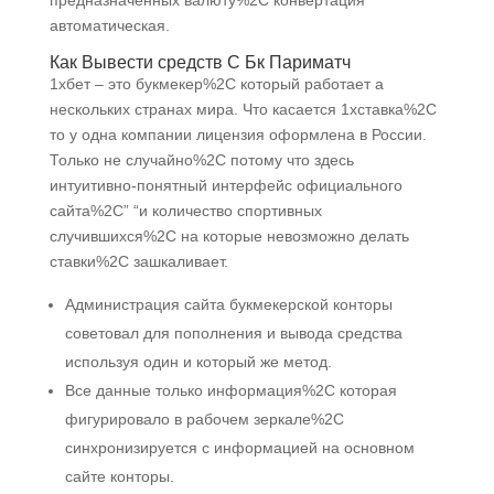
автоматическая.
Как Вывести средств С Бк Париматч
1хбет – это букмекер%2C который работает а
нескольких странах мира. Что касается 1хставка%2C
то у одна компании лицензия оформлена в России.
Только не случайно%2C потому что здесь
интуитивно-понятный интерфейс официального
сайта%2C” “и количество спортивных
случившихся%2C на которые невозможно делать
ставки%2C зашкаливает.
Администрация сайта букмекерской конторы
советовал для пополнения и вывода средства
используя один и который же метод.
Все данные только информация%2C которая
фигурировало в рабочем зеркале%2C
синхронизируется с информацией на основном
сайте конторы.