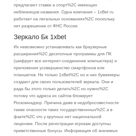
предлагают ставки а спорт%2C имеющих
неблизнецов названия. Одна компания – 1xBet ru
работает на легальных основаниях%2C поскольку
нет разрешение от ФНС России.
Зеркало Бк 1xbet
Их невозможно устанавливать как браузерные
расширения%2C десктопные программы для ПК
(шифрует все интернет-соединение компьютера) и
приложения усовершенство смартфонов или
планшетов. Не только 1xBet%2C но и них букмекеры
создают дли своих пользователей зеркала. Они и
рада бы этого только делать%2C но нужно%2C
потому что адреса их сайтов блокирует
Роскомнадзор. Причина даже в недобросовестности
также опасности таких государственнных%2C а в
факте%2C что у крупных нет национальной
лицензии. После регистрации игрокам доступны
приветственные бонусы. Информация об значимых