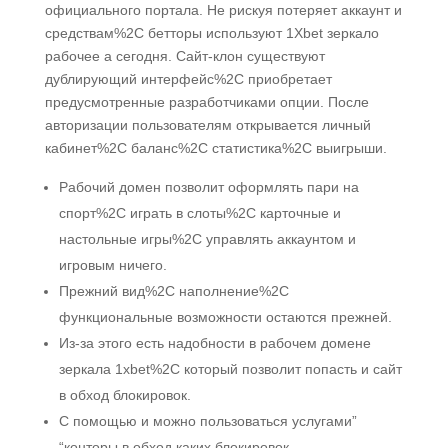
официального портала. Не рискуя потеряет аккаунт и
средствам%2C бетторы используют 1Xbet зеркало
рабочее а сегодня. Сайт-клон существуют
дублирующий интерфейс%2C приобретает
предусмотренные разработчиками опции. После
авторизации пользователям открывается личный
кабинет%2C баланс%2C статистика%2C выигрыши.
Рабочий домен позволит оформлять пари на
спорт%2C играть в слоты%2C карточные и
настольные игры%2C управлять аккаунтом и
игровым ничего.
Прежний вид%2C наполнение%2C
функциональные возможности остаются прежней.
Из-за этого есть надобности в рабочем домене
зеркала 1xbet%2C который позволит попасть и сайт
в обход блокировок.
С помощью и можно пользоваться услугами”
“конторы в обход каких блокировок.