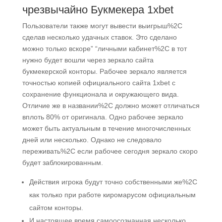
чрезвычайно Букмекера 1xbet
Пользователи также могут вывести выигрыш%2C
сделав несколько удачных ставок. Это сделано
можно только вскоре” “личными кабинет%2C в тот
нужно будет вошли через зеркало сайта
букмекерской конторы. Рабочее зеркало является
точностью копией официального сайта 1xbet с
сохранение функционала и окружающего вида.
Отличие же в названии%2C должно может отличаться
вплоть 80% от оригинала. Одно рабочее зеркало
может быть актуальным в течение многочисленных
дней или несколько. Однако не следовало
переживать%2C если рабочее сегодня зеркало скоро
будет заблокированным.
Действия игрока будут точно собственными же%2C
как только при работе киромарусом официальным
сайтом конторы.
И настоящее время самоосознанная несколько