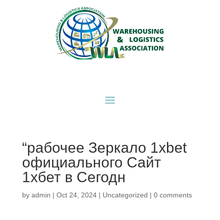
“рабочее Зеркало 1xbet
официального Сайт
1хбет в Сегодн
by
admin
|
Oct 24, 2024
|
Uncategorized
|
0 comments