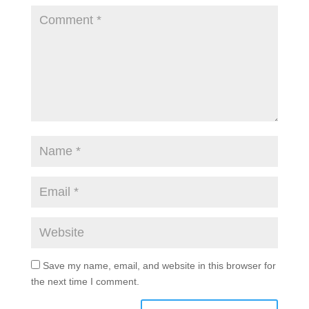
k
Save my name, email, and website in this browser for
the next time I comment.