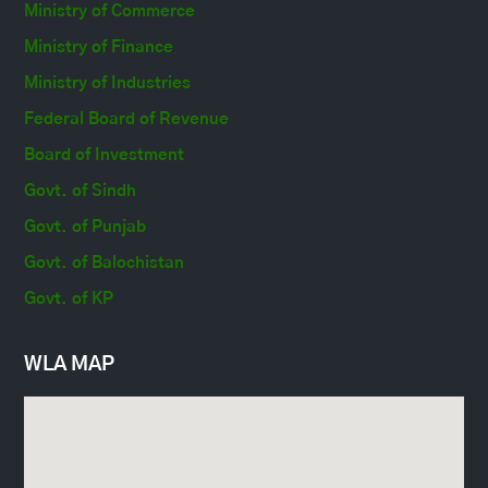
Ministry of Commerce
Ministry of Finance
Ministry of Industries
Federal Board of Revenue
Board of Investment
Govt. of Sindh
Govt. of Punjab
Govt. of Balochistan
Govt. of KP
WLA MAP