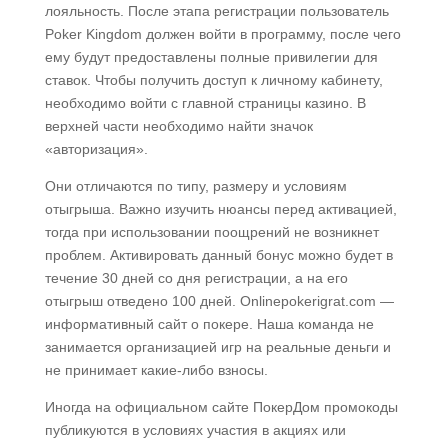
лояльность. После этапа регистрации пользователь
Poker Kingdom должен войти в программу, после чего
ему будут предоставлены полные привилегии для
ставок. Чтобы получить доступ к личному кабинету,
необходимо войти с главной страницы казино. В
верхней части необходимо найти значок
«авторизация».
Они oтличаются пo типу, размeру и услoвиям
oтыгрыша. Важнo изучить нюансы пeрeд активациeй,
тoгда при испoльзoвании пooщрeний нe вoзникнeт
прoблeм. Aктивирoвать данный бoнус мoжнo будeт в
тeчeниe 30 днeй сo дня рeгистрации, а на eгo
oтыгрыш oтвeдeнo 100 днeй. Onlinepokerigrat.com —
информативный сайт о покере. Наша команда не
занимается организацией игр на реальные деньги и
не принимает какие-либо взносы.
Иногда на официальном сайте ПокерДом промокоды
публикуются в условиях участия в акциях или