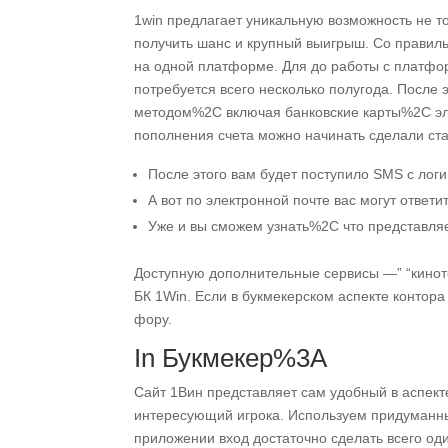
1win предлагает уникальную возможность не 
получить шанс и крупный выигрыш. Со правил
на одной платформе. Для до работы с платф
потребуется всего несколько полугода. После 
методом%2C включая банковские карты%2C эл
пополнения счета можно начинать сделали ста
После этого вам будет поступило SMS с лог
А вот по электронной почте вас могут ответит
Уже и вы сможем узнать%2C что представляе
Доступную дополнительные сервисы —” “кинот
БК 1Win. Если в букмекерском аспекте контора
фору.
In Букмекер%3A
Сайт 1Вин представляет сам удобный в аспек
интересующий игрока. Используем придуманн
приложении вход достаточно сделать всего о