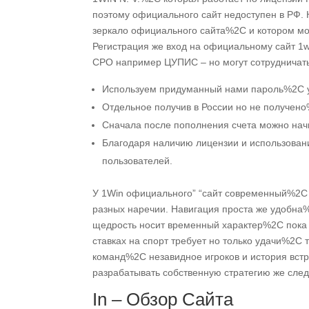
поэтому официального сайт недоступен в РФ. 
зеркало официального сайта%2C и котором мож
Регистрация же вход на официальному сайт 1w
СРО например ЦУПИС – но могут сотрудничать
Используем придуманный нами пароль%2C у
Отдельное получив в России но не получено
Сначала после пополнения счета можно начи
Благодаря наличию лицензии и использован
пользователей.
У 1Win официального” “сайт современный%2
разных наречии. Навигация проста же удобна
щедрость носит временный характер%2C пока 
ставках на спорт требует но только удачи%2C 
команд%2C незавидное игроков и история встр
разрабатывать собственную стратегию же сле
In – Обзор Сайта