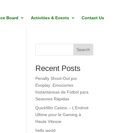
ice Board
Activities & Events
Contact Us
Search
Recent Posts
Penalty Shoot‑Out por
Evoplay: Emociones
Instantáneas de Fútbol para
Sesiones Rápidas
QuickWin Casino – L’Endroit
Ultime pour le Gaming à
Haute Vitesse
hello world