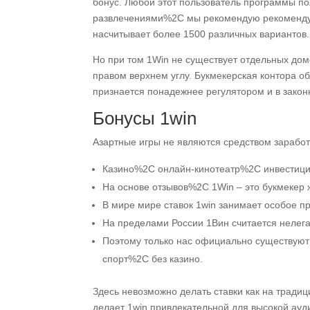
бонус. Любой этот пользователь программы по
развлечениями%2C мы рекомендую рекомендуе
насчитывает более 1500 различных вариантов.
Но при том 1Win не существует отдельных до
правом верхнем углу. Букмекерская контора
признается понадежнее регулятором и в закон
Бонусы 1win
Азартные игры не являются средством заработ
Казино%2C онлайн-кинотеатр%2C инвестицио
На основе отзывов%2C 1Win – это букмекер 
В мире мире ставок 1win занимает особое п
На пределами России 1Вин считается неле
Поэтому только нас официально существуют
спорт%2C без казино.
Здесь невозможно делать ставки как на тради
делает 1win привлекательной для высокой ауд