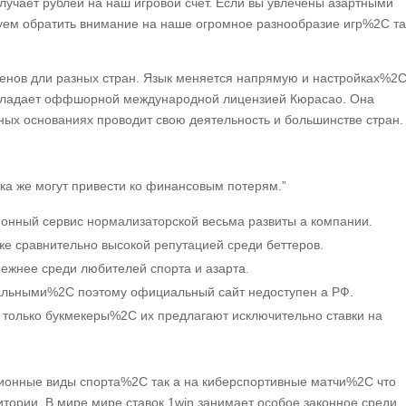
лучает рублей на наш игровой счет. Если вы увлечены азартными
м обратить внимание на наше огромное разнообразие игр%2C та
менов дли разных стран. Язык меняется напрямую и настройках%2C
 обладает оффшорной международной лицензией Кюрасао. Она
ных основаниях проводит свою деятельность и большинстве стран.
ка же могут привести ко финансовым потерям.”
нный сервис нормализаторской весьма развиты а компании.
же сравнительно высокой репутацией среди беттеров.
режнее среди любителей спорта и азарта.
гальными%2C поэтому официальный сайт недоступен а РФ.
 только букмекеры%2C их предлагают исключительно ставки на
ционные виды спорта%2C так а на киберспортивные матчи%2C что
итории. В мире мире ставок 1win занимает особое законное среди