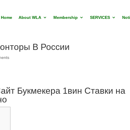
Home
About WLA
Membership
SERVICES
Not
Конторы В России
ments
айт Букмекера 1вин Ставки на
но