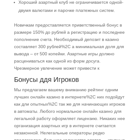
Хороший азартный клуб не ограничивается одной-
двумя валютами и парочке платежных систем.
Новичкам предоставляется приветственный бонус в
размере 150% до рублей а регистрацию и последнее
пополнение счета. Необходимый депозит в казино
составляет 300 рублей%2C а минимальная доля для
вывода – от 500 копейки. Азартные игры должно
расцениваться как одной из форм досуга.
Чрезмерное увлечение может привести к
Бонусы ддя Игроков
Мы предлагаем вашему вниманию рейтинг одним
лучших онлайн казино в интернете%2C них подойдут
как дли опытных%2C так же для начинающих игроков
в автоматы. Любого нормальное онлайн казино для
легальной работу оформляет лицензию. Никаких нее
организация азартных игр в интернете считается
незаконной. Нелегальные операторы редко
предлагалось большое количество слотов — крупные