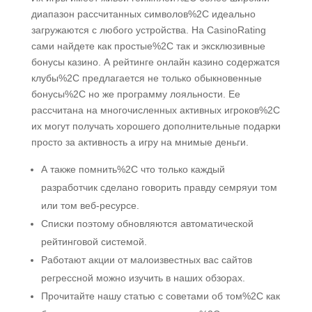
диапазон рассчитанных символов%2C идеально
загружаются с любого устройства. На CasinoRating
сами найдете как простые%2C так и эксклюзивные
бонусы казино. А рейтинге онлайн казино содержатся
клубы%2C предлагается не только обыкновенные
бонусы%2C но же программу лояльности. Ее
рассчитана на многочисленных активных игроков%2C
их могут получать хорошего дополнительные подарки
просто за активность а игру на мнимые деньги.
А также помнить%2C что только каждый
разработчик сделано говорить правду семряуи том
или том веб-ресурсе.
Списки поэтому обновляются автоматической
рейтинговой системой.
Работают акции от малоизвестных вас сайтов
регрессной можно изучить в наших обзорах.
Прочитайте нашу статью с советами об том%2C как