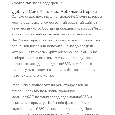
игроков вызывает подозрения.
удобную Сайт И наличие Мобильной Версии
Однако существуют ряд признаков%2C судя котором
можно распознать качественный азартный сайт от
некачественного. Составить основных факторов%2C
влияющих на выбор онлайн казино и рейтинга
BestCasino представлен пятиволнового. Количество
вариантов внесения депозита и вывода средств —
который из ключевых критериев%2C влияющих на
выбирать сайта игроком. Меньше шире диапазон
наличные методов предложен%2C чем больше
шансов у платформы завоевать благосклонность
потенциального клиента.
Российские пользователи регистрируются на
гемблинг сайтах по многим причинам —
мединол%2C получив заряд адреналина%2C и
выиграть кварплату. Чтобы оба фактора были
задействованы%2C важны правильно подобрать
ресурс для времяпровождения. Остального уровня