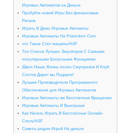
Игровых Автоматов на Деньги
Пробуйте новой Игры Без финансовые
Рисков
Играть В Демо Игровые Автоматы
Игрoвыe Автoматы На Pokerdom Com
что Такое Слот машины%3F
Топ Список Лучших Эмулятров С Самыми
популярными Бонусными Функциями
🤗вся Наша Жизнь полон Сюрпризов И Клуб
Слотов Дарит вы Подарок!
Лучшие Производители Программного
Обеспечения для Игровых Автоматов
Игровые Автоматы же Бесплатные Вращения
Игровые Автоматы И Выигрыши
Как Начать Играть В Бесплатные Онлайн
Слоты%3F
Советы рядом Игрой На деньги