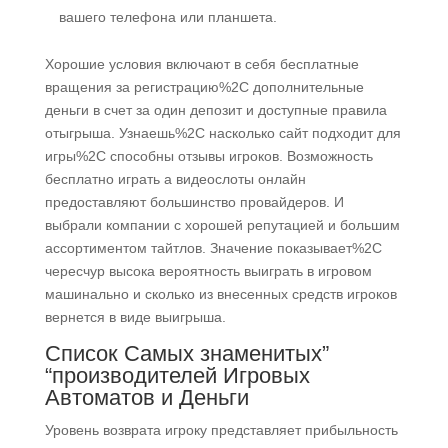
вашего телефона или планшета.
Хорошие условия включают в себя бесплатные
вращения за регистрацию%2C дополнительные
деньги в счет за один депозит и доступные правила
отыгрыша. Узнаешь%2C насколько сайт подходит для
игры%2C способны отзывы игроков. Возможность
бесплатно играть а видеослоты онлайн
предоставляют большинство провайдеров. И
выбрали компании с хорошей репутацией и большим
ассортиментом тайтлов. Значение показывает%2C
чересчур высока вероятность выиграть в игровом
машинально и сколько из внесенных средств игроков
вернется в виде выигрыша.
Список Самых знаменитых”
“производителей Игровых
Автоматов и Деньги
Уровень возврата игроку представляет прибыльность