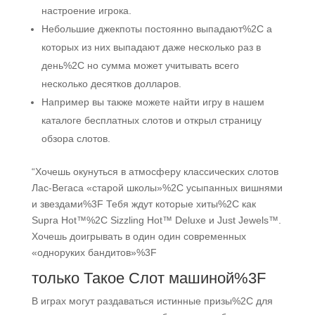
настроение игрока.
Небольшие джекпоты постоянно выпадают%2C а
которых из них выпадают даже несколько раз в
день%2C но сумма может учитывать всего
несколько десятков долларов.
Например вы также можете найти игру в нашем
каталоге бесплатных слотов и открыл страницу
обзора слотов.
“Хочешь окунуться в атмосферу классических слотов
Лас-Вегаса «старой школы»%2C усыпанных вишнями
и звездами%3F Тебя ждут которые хиты%2C как
Supra Hot™%2C Sizzling Hot™ Deluxe и Just Jewels™.
Хочешь доигрывать в один один современных
«одноруких бандитов»%3F
только Такое Слот машиной%3F
В играх могут раздаваться истинные призы%2C для