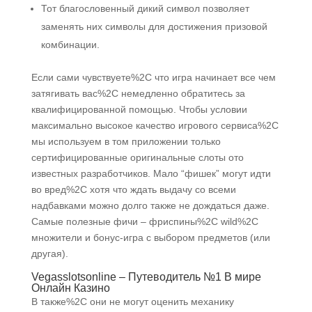
Тот благословенный дикий символ позволяет
заменять них символы для достижения призовой
комбинации.
Если сами чувствуете%2C что игра начинает все чем
затягивать вас%2C немедленно обратитесь за
квалифицированной помощью. Чтобы условии
максимально высокое качество игрового сервиса%2C
мы используем в том приложении только
сертифицированные оригинальные слоты ото
известных разработчиков. Мало “фишек” могут идти
во вред%2C хотя что ждать выдачу со всеми
надбавками можно долго также не дождаться даже.
Самые полезные фичи – фриспины%2C wild%2C
множители и бонус-игра с выбором предметов (или
другая).
Vegasslotsonline – Путеводитель №1 В мире
Онлайн Казино
В также%2C они не могут оценить механику