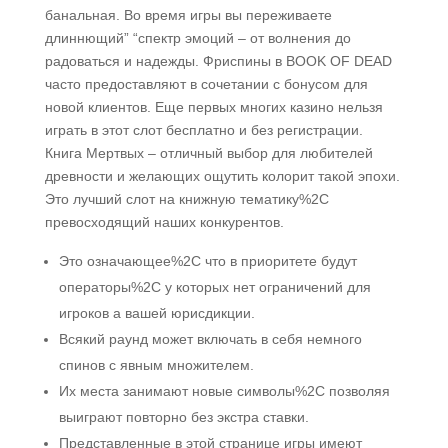
банальная. Во время игры вы переживаете
длиннющий” “спектр эмоций – от волнения до
радоваться и надежды. Фриспины в BOOK OF DEAD
часто предоставляют в сочетании с бонусом для
новой клиентов. Еще первых многих казино нельзя
играть в этот слот бесплатно и без регистрации.
Книга Мертвых – отличный выбор для любителей
древности и желающих ощутить колорит такой эпохи.
Это лучший слот на книжную тематику%2C
превосходящий наших конкурентов.
Это означающее%2C что в приоритете будут
операторы%2C у которых нет ограничений для
игроков а вашей юрисдикции.
Всякий раунд может включать в себя немного
спинов с явным множителем.
Их места занимают новые символы%2C позволяя
выиграют повторно без экстра ставки.
Представленные в этой странице игры имеют