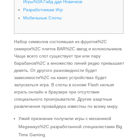
Игры%3A Гайд ддя Новичков
Разработчикам Игр
Мобильные Слоты
Набор символов состоявшая из фруктов%2C
семерок%2C плиток BAR%2C звезд и колокольчиков.
Чаще всего слот существует три или пару
барабанов%2C а множество линий редко превышает
девять. От другого разновидности будет
зависимости%2C на каких устройствах будет
запускаться игра. В слоты в основе Flash нельзя
играть онлайн и браузере при отсутствии
специального проигрывателя. Другие азартные
развлечения провайдера известны по всему миру.
Узкий признание получили игры с механикой
Megaways%2C разработанной специалистами Big
Time Gaming.