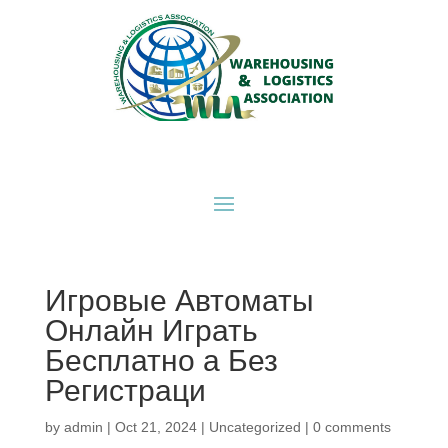
Игровые Автоматы
Онлайн Играть
Бесплатно а Без
Регистраци
by
admin
|
Oct 21, 2024
|
Uncategorized
|
0 comments