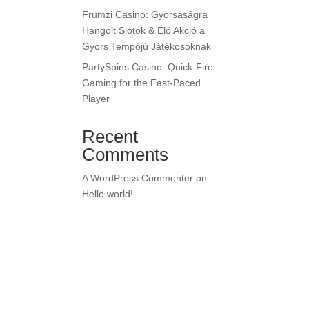
Frumzi Casino: Gyorsaságra
Hangolt Slotok & Élő Akció a
Gyors Tempójú Játékosoknak
PartySpins Casino: Quick‑Fire
Gaming for the Fast‑Paced
Player
Recent
Comments
A WordPress Commenter
on
Hello world!