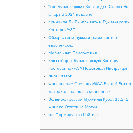
“топ Букмекерских Контор для Ставок На
Спорт В 2024 недавно
принципе Ли Выигрывать и Букмекерских
Конторах%3F
Обзор самых Букмекерских Контор
европейских
Мобильные Приложения
Как выберет Букмекерскую Контору
посторонней%3A Пошаговая Инструкция
Лига Ставок
Финансовые Операции%3A Ввод И Вывод
материальнопроизводственных
Волейбол россия Мужчины Кубок 1%2F2
Финала Ответные Матчи
как Формируется Рейтинг