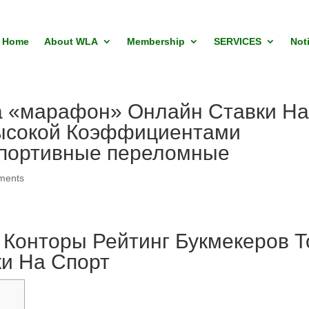
Home
About WLA
Membership
SERVICES
Not
а «марафон» Онлайн Ставки Н
ысокой Коэффициентами
Спортивные переломные
ments
 Конторы Рейтинг Букмекеров Т
ки На Спорт