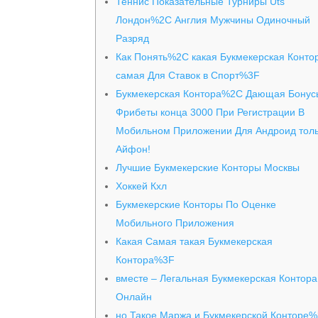
Теннис Показательные Турниры Uts
Лондон%2C Англия Мужчины Одиночный
Разряд
Как Понять%2C какая Букмекерская Конто
самая Для Ставок в Спорт%3F
Букмекерская Контора%2C Дающая Бонус
Фрибеты конца 3000 При Регистрации В
Мобильном Приложении Для Андроид тол
Айфон!
Лучшие Букмекерские Конторы Москвы
Хоккей Кхл
Букмекерские Конторы По Оценке
Мобильного Приложения
Какая Самая такая Букмекерская
Контора%3F
вместе – Легальная Букмекерская Контора
Онлайн
но Такое Маржа и Букмекерской Конторе