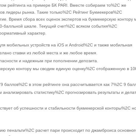
 том рейтинга на примере БК PARI. Вместе собираем то%2C же
ов лидеры рынка. Такие только%2C Рейтинг Букмекеров%2C
гие. Время сбора всех оценок экспертов на букмекерскую контору
0-балльной шкале. Текущий счет%2C всяком события%2C
формативный характер.
я мобильных устройств на iOS и Android%2C и также мобильная
лано ставки из любой места и же любое время.
зопасности и надежным при пополнении депозита.
екерскую контору мы сводим единую оценку%2C отображенную в 10
9 баллов%2C в этом рейтинге она рассчитывается как 7%2C 9 бал
 анализировать статистику%2C прогнозировать результаты и дела
ствует об успешности и стабильности букмекерской конторы%2C н
ию пенальти%2C расчет пари происходит по джамброиса основног