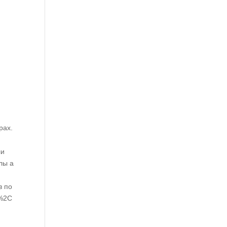
рах.
ли
лы а
в по
у%2C