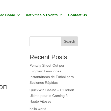
ice Board
Activities & Events
Contact Us
а
Search
Recent Posts
Penalty Shoot‑Out por
Evoplay: Emociones
Instantáneas de Fútbol para
Sesiones Rápidas
оп
QuickWin Casino – L’Endroit
Ultime pour le Gaming à
Haute Vitesse
hello world