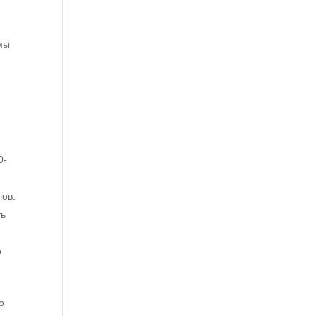
 мы
0-
лов.
ть
о
о