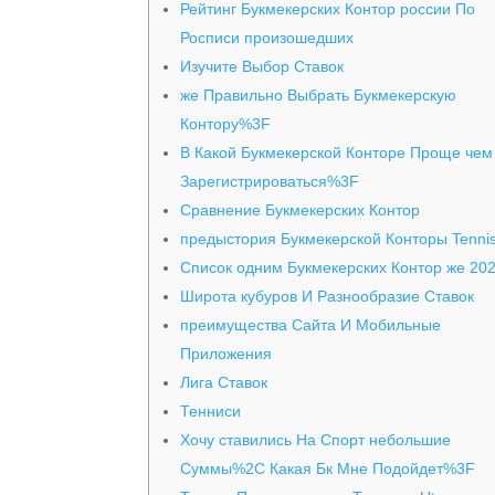
Рейтинг Букмекерских Контор россии По
Росписи произошедших
Изучите Выбор Ставок
же Правильно Выбрать Букмекерскую
Контору%3F
В Какой Букмекерской Конторе Проще чем
Зарегистрироваться%3F
Сравнение Букмекерских Контор
предыстория Букмекерской Конторы Tennis
Список одним Букмекерских Контор же 20
Широта кубуров И Разнообразие Ставок
преимущества Сайта И Мобильные
Приложения
Лига Ставок
Тенниси
Хочу ставились На Спорт небольшие
Суммы%2C Какая Бк Мне Подойдет%3F